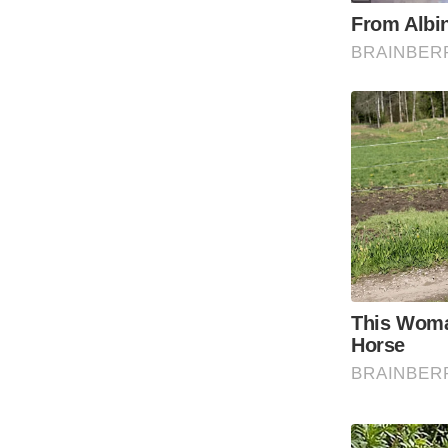
Code Of Ethics
RSS
Our Team
Expert Panel
Loksabhachunav
Android App