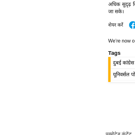
विश्लेषण
अधिक सुदृढ़ 
जा सके।
ट्रेंडिंग
शेयर करें
Q
u
We're now 
i
c
Tags
k
दुबई कांग्रे
L
i
यूनिवर्सल पो
n
k
s
विधानसभा
चुनाव
फोटो
वीडियो