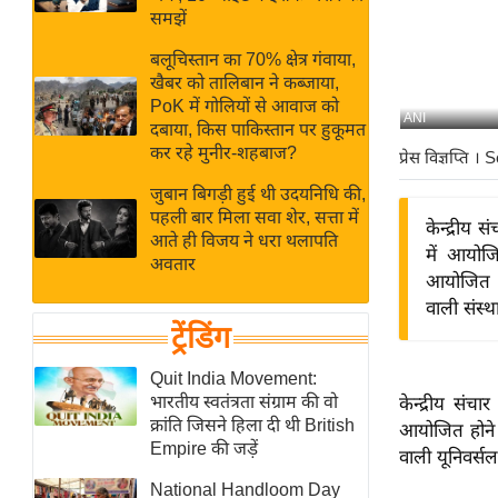
बजट
Hindi
समझें
खेल
News
बलूचिस्तान का 70% क्षेत्र गंवाया,
क्रिकेट
खैबर को तालिबान ने कब्जाया,
Hindi
IPL
PoK में गोलियों से आवाज को
ANI
दबाया, किस पाकिस्तान पर हुकूमत
Videos
2026
कर रहे मुनीर-शहबाज?
प्रेस विज्ञप्ति
। S
क्राइम
जुबान बिगड़ी हुई थी उदयनिधि की,
ई-पेपर
पहली बार मिला सवा शेर, सत्ता में
केन्द्रीय स
मिसाल बेमिसाल
आते ही विजय ने धरा थलापति
में आयोजि
अवतार
शख्सियत
आयोजित होन
यंग इंडिया
वाली संस्था
ट्रेंडिंग
साहित्य जगत
ऑटो वर्ल्ड
Quit India Movement:
भारतीय स्वतंत्रता संग्राम की वो
केन्द्रीय संचा
न्यूज ब्रीफ
क्रांति जिसने हिला दी थी British
आयोजित होने व
मनोरंजन जगत
Empire की जड़ें
वाली यूनिवर्सल
बॉलीवुड
National Handloom Day