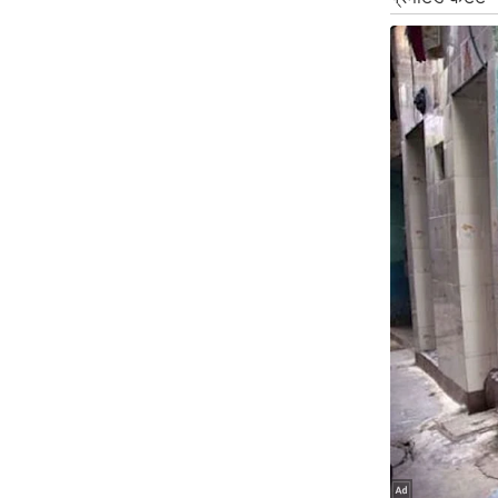
ऑडियो
इंफ़ोग्राफ़िक
राज्यों से
शहरों से
वेब स्टोरी
कार्टून
Short
Videos
iOS App
About us
Contact Editor
Advertise
Privacy Policy
Grievance
Redressal