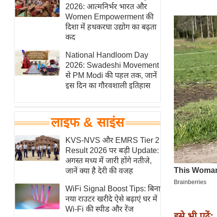
हॉलीवुड
2026: आत्मनिर्भर भारत और
Women Empowerment की
फिल्म समीक्षा
दिशा में हथकरघा उद्योग का बढ़ता
Breaking
कद
News
National Handloom Day
लाइफस्टाइल
2026: Swadeshi Movement
से PM Modi की पहल तक, जानें
टेक्नॉलॉजी
इस दिन का गौरवशाली इतिहास
ब्यूटी/फैशन
घरेलू नुस्खे
लाइफ & साइंस
पर्यटन स्थल
फिटनेस मंत्रा
KVS-NVS और EMRS Tier 2
Result 2026 पर बड़ी Update:
रिलेशनशिप
अगस्त मध्य में जारी होंगे नतीजे,
राजनीति
जानें क्या है देरी की वजह
विश्लेषण
WiFi Signal Boost Tips: बिना
समसामयिक
नया राउटर खरीदे ऐसे बढ़ाएं घर में
Wi-Fi की स्पीड और रेंज
मातृभूमि
इसे भी पढ़ें: