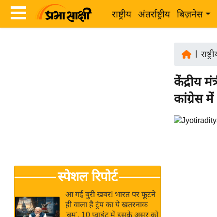
राष्ट्रीय
अंतर्राष्ट्रीय
बिज़नेस
Latest
ता
News
|
राष्ट्र
ज़ा
in
ख
केंद्रीय म
Hindi
ब
कांग्रेस म
र
Hindi
राष्ट्रीय
News
अंतर्राष्ट्रीय
Live
बिज़नेस
उद्योग
Breaking
स्पेशल रिपोर्ट
जगत
News in
विशेषज्ञ
Hindi
आ गई बुरी खबर! भारत पर फूटने
राय
ही वाला है ट्रंप का ये खतरनाक
'बम', 10 प्वाइंट में इसके असर को