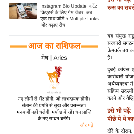
Instagram Bio Update: कंटेंट
रूस का सबसे
स्तंभ
क्रिएटर्स के लिए गेम चेंजर, अब
एम.
एक साथ जोड़ें 5 Multiple Links
आर.
और बढ़ाएं रीच
आई.
यह संयुक्त रा
चाय पर
सरकारी संगठन ह
आज का राशिफल
समीक्षा
फ्रेमवर्क तय 
मेष | Aries
है।
धर्म
ज्योतिष
दुबई कांग्रे
कारोबारी योज
प्रभु
अर्थव्यवस्था
महिमा/
सक्रिय सदस्यो
धर्मस्थल
करने और वैश्व
नए लोगों से भेंट होंगी, जो लाभदायक होगी।
व्रत
संतान की प्रगति से सुख और प्रसन्नता।
त्योहार
इसे भी पढ़ें:
मनमर्जी नहीं चलेगी, मर्यादा में रहें। धन प्राप्ति
पीछे ये थे 
के नए साधन बनेंगे।
राशिफल
और पढ़ें
विशेष
दौरे के दौरान,