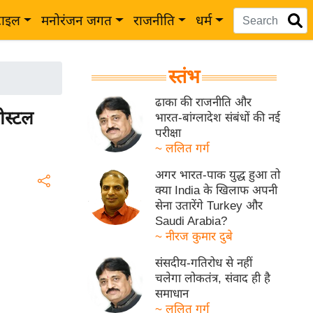
टाइल
मनोरंजन जगत
राजनीति
धर्म
स्तंभ
ढाका की राजनीति और
पोस्टल
भारत-बांग्लादेश संबंधों की नई
परीक्षा
~ ललित गर्ग
अगर भारत-पाक युद्ध हुआ तो
क्या India के खिलाफ अपनी
सेना उतारेंगे Turkey और
Saudi Arabia?
~ नीरज कुमार दुबे
संसदीय-गतिरोध से नहीं
चलेगा लोकतंत्र, संवाद ही है
समाधान
~ ललित गर्ग