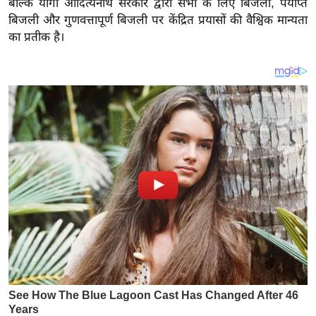
बल्कि योगी आदित्यनाथ सरकार द्वारा सभी के लिए बिजली, पर्याप्त
य
बिजली और गुणवत्तापूर्ण बिजली पर केंद्रित प्रयासों की वैश्विक मान्यता
ब
का प्रतीक है।
ज
ट
खे
ल
क्रि
के
ट
I
P
L
2
0
2
6
क्रा