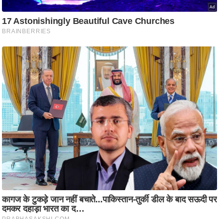
ट
ने
स
मं
त्रा
रि
ले
श
न
शि
प
रा
ज
नी
ति
वि
श्ले