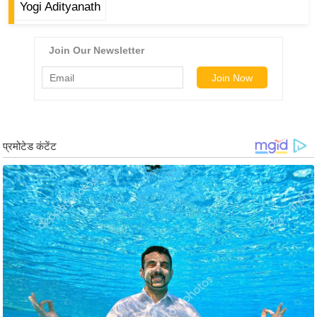
ड
Yogi Adityanath
हॉ
ली
वु
ड
फि
ल्म
स
मी
क्षा
B
r
e
a
k
i
n