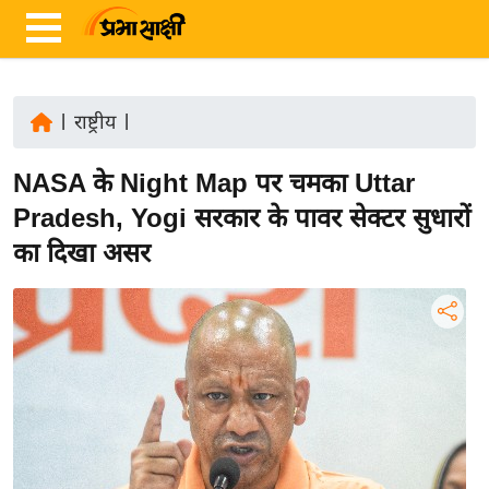
|
राष्ट्रीय
|
ता
NASA के Night Map पर चमका Uttar
ज़ा
ख
Pradesh, Yogi सरकार के पावर सेक्टर सुधारों
ब
का दिखा असर
र
रा
ष्ट्री
य
अं
त
र्रा
ष्ट्री