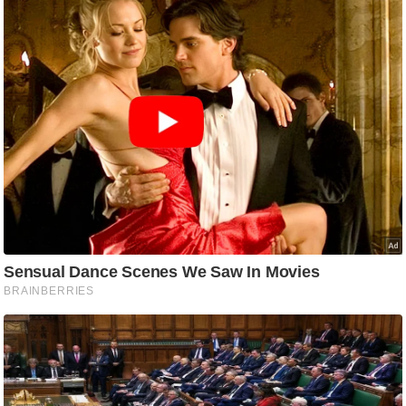
आ
र
.
आ
ई
.
चा
य
प
र
स
मी
क्षा
ध
र्म
ज्यो