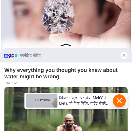
e
r
t
i
s
e
P
r
प्रमोटेड कंटेंट
i
Why everything you thought you knew about
v
water might be wrong
a
CTA LOVE
c
y
डिजिटल सुरक्षा पर जोर: MeitY ने
P
Meta को दिया निर्देश, कंटेंट मॉडरेशन
मजबूत करे
o
l
i