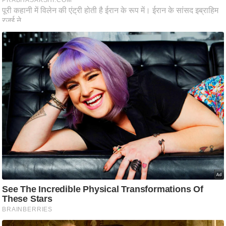
ष
ण
स
म
सा
म
यि
क
मा
तृ
भू
मि
स्तं
भ
ए
म
.