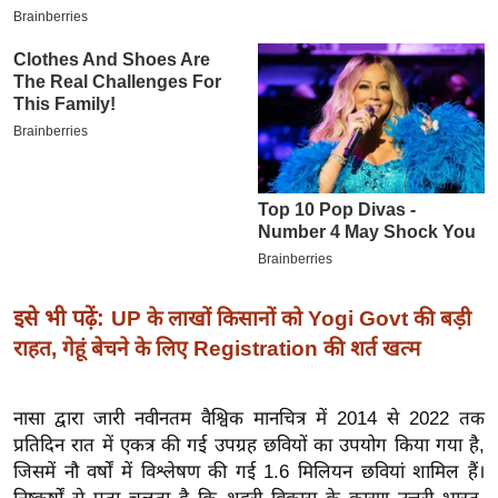
इ
म
ई
-
पे
प
र
मि
सा
ल
इसे भी पढ़ें:
UP के लाखों किसानों को Yogi Govt की बड़ी
राहत, गेहूं बेचने के लिए Registration की शर्त खत्म
बे
मि
सा
नासा द्वारा जारी नवीनतम वैश्विक मानचित्र में 2014 से 2022 तक
ल
प्रतिदिन रात में एकत्र की गई उपग्रह छवियों का उपयोग किया गया है,
जिसमें नौ वर्षों में विश्लेषण की गई 1.6 मिलियन छवियां शामिल हैं।
श