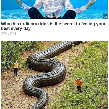
g
N
e
w
s
ला
इ
फ
स्टा
इ
ल
टे
क्नॉ
लॉ
जी
ब्यू
टी