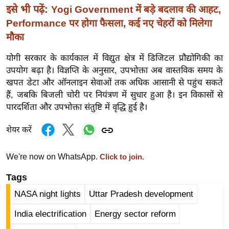
र्ल्ड
इसे भी पढ़ें:
Yogi Government में बड़े बदलाव की आहट,
Performance पर होगा फैसला, कई नए चेहरों को मिलेगा
न्यू
मौका
ज
ब्री
योगी सरकार के कार्यकाल में विद्युत क्षेत्र में डिजिटल प्रौद्योगिकी का
फ
उपयोग बढ़ा है। विज्ञप्ति के अनुसार, उपभोक्ता अब वास्तविक समय के
म
खपत डेटा और ऑनलाइन सेवाओं तक अधिक आसानी से पहुंच सकते
नो
हैं, जबकि बिजली चोरी पर नियंत्रण में सुधार हुआ है। इन विकासों से
रं
पारदर्शिता और उपभोक्ता संतुष्टि में वृद्धि हुई है।
ज
शेयर करें
न
ज
We're now on WhatsApp.
Click to join.
ग
त
Tags
बॉ
NASA night lights
Uttar Pradesh development
ली
India electrification
Energy sector reform
वु