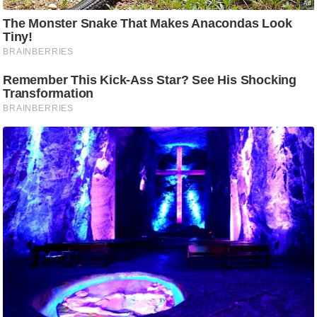
/
फै
श
न
घ
रे
लू
नु
स्खे
प
र्य
ट
न
स्थ
ल
फि