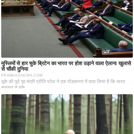
ति
ष
प्र
भु
म
हि
मा
/
ध
र्म
स्थ
ल
व्र
त
त्यो
हा
र