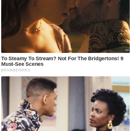
g
N
e
w
s
ला
इ
फ
स्टा
इ
ल
टे
क्नॉ
लॉ
जी
ब्यू
टी