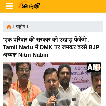
|
राष्ट्रीय
|
ता
'एक परिवार की सरकार को उखाड़ फेंकेंगे',
ज़ा
ख
Tamil Nadu में DMK पर जमकर बरसे BJP
ब
अध्यक्ष Nitin Nabin
र
रा
ष्ट्री
य
अं
त
र्रा
ष्ट्री