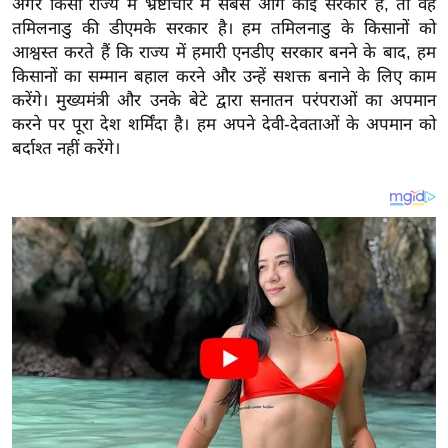
अगर किसी राज्य में भ्रष्टाचार में सबसे आगे कोई सरकार है, तो वह
य
तमिलनाडु की डीएमके सरकार है। हम तमिलनाडु के किसानों को
ब
आश्वस्त करते हैं कि राज्य में हमारी एनडीए सरकार बनने के बाद, हम
ज
किसानों का सम्मान बहाल करने और उन्हें सशक्त बनाने के लिए काम
ट
करेंगे। मुख्यमंत्री और उनके बेटे द्वारा सनातन परंपराओं का अपमान
खे
करने पर पूरा देश शर्मिंदा है। हम अपने देवी-देवताओं के अपमान को
ल
बर्दाश्त नहीं करेंगे।
क्रि
के
ट
I
P
L
2
0
2
6
क्रा