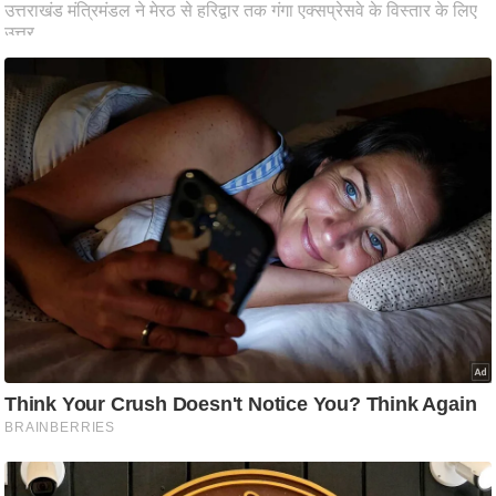
ति
ष
प्र
भु
म
हि
मा
/
ध
र्म
स्थ
ल
व्र
त
त्यो
हा
र