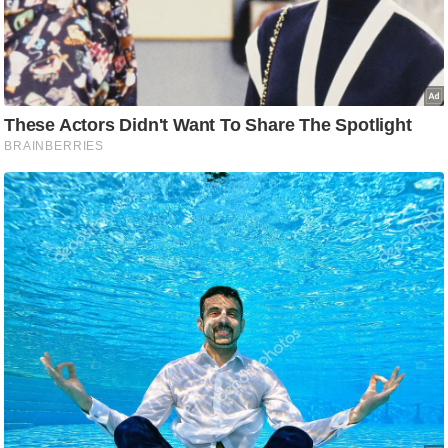
/
फै
श
न
घ
रे
लू
नु
स्खे
प
र्य
ट
न
स्थ
ल
फि