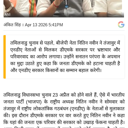
य
बि
ANI
ज़
अंकित सिंह
। Apr 13 2026 5:41PM
ने
स
तमिलनाडु चुनाव से पहले, बीजेपी नेता नितिन नवीन ने तंजावुर में
उ
एनडीए नेताओं से मिलकर डीएमके सरकार पर भ्रष्टाचार और
द्यो
परिवारवाद का आरोप लगाया। उन्होंने सनातन परंपरा के अपमान
ग
का मुद्दा उठाते हुए कहा कि जनता डीएमके को हटाना चाहती है
ज
और एनडीए सरकार किसानों का सम्मान बहाल करेगी।
ग
त
वि
तमिलनाडु विधानसभा चुनाव 23 अप्रैल को होने वाले हैं, ऐसे में भारतीय
शे
जनता पार्टी (भाजपा) के राष्ट्रीय अध्यक्ष नितिन नवीन ने सोमवार को
ष
तंजावुर में राष्ट्रीय लोकतांत्रिक गठबंधन (एनडीए) के नेताओं से मुलाकात
ज्ञ
की। इस दौरान डीएमके सरकार पर वार करते हुए नितिन नवीन ने कहा
रा
कि यहां की जनता एक परिवार की सरकार को उखाड़ फेंकना चाहती है।