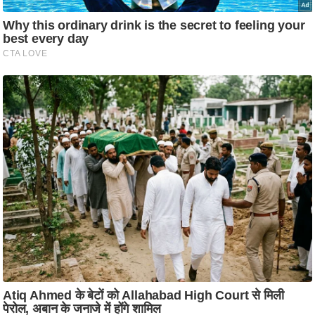
ट
ने
स
मं
त्रा
रि
ले
श
न
शि
प
रा
ज
नी
ति
वि
श्ले