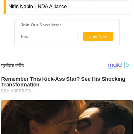
ड
Nitin Nabin
NDA Alliance
हॉ
ली
वु
ड
फि
ल्म
स
मी
क्षा
B
r
e
a
k
i
n