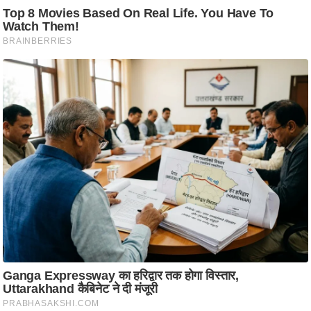
आ
र
.
आ
ई
.
चा
य
प
र
स
मी
क्षा
ध
र्म
ज्यो