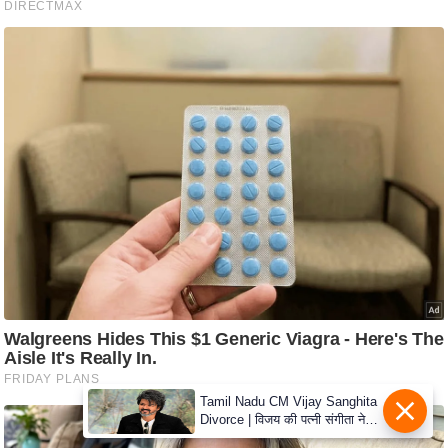
e
r
t
i
s
e
P
r
i
v
a
c
y
P
o
l
Tamil Nadu CM Vijay Sanghita
Divorce | विजय की पत्नी संगीता ने
i
वापस ली तलाक की अर्जी, कोर्ट ने