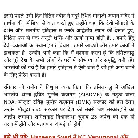
ख्सि
य
इससे पहले उसी दिन नितिन नबीन ने मदुरै स्थित मीनाक्षी अम्मन मंदिर में
त
प्रार्थना की। मीडिया से बात करते हुए उन्होंने कहा कि देवी मीनाक्षी के
यं
दर्शन और भारतीय इतिहास में उनके अद्वितीय स्थान को देखते हुए,
ग
निश्चित रूप से एक अनूठी शक्ति और ऊर्जा प्राप्त होती है… हमारे हिंदू
इं
देवी-देवताओं का स्थान हमारे विचारों, हमारे आदर्शों और हमारे कार्यों में
डि
झलकता है। उन्होंने आगे कहा कि मैं कामना करता हूं कि तमिलनाडु
या
और पूरे देश के सभी लोगों के घरों में सौभाग्य और समृद्धि बनी रहे।
भारतीयों को गर्व है कि हमारे इतिहास में ऐसी बातें हैं जो हमें आगे बढ़ने
सा
के लिए प्रेरित करती हैं।
हि
त्य
रविवार को नबीन ने विश्वास व्यक्त किया कि तमिलनाडु में अखिल
ज
भारतीय अन्ना द्रविड़ मुन्नेत्र कज़गम (AIADMK) के नेतृत्व वाला
ग
NDA, मौजूदा द्रविड़ मुन्नेत्र कज़गम (DMK) सरकार को हरा देगा।
त
उन्होंने मौजूदा राज्य सरकार पर देश की सबसे भ्रष्ट सरकारहोने का
आरोप लगाया। तमिलनाडु विधानसभा चुनाव 23 अप्रैल को एक ही
ऑ
चरण में होंगे और मतगणना 4 मई को होगी।
टो
व
इसे भी पढ़ें:
Hazeena Syed ने KC Venugopal और