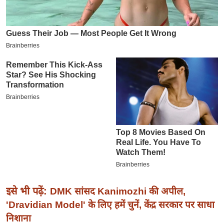
इ
म
ई
-
पे
प
र
मि
सा
ल
बे
मि
सा
इसे भी पढ़ें:
DMK सांसद Kanimozhi की अपील,
ल
'Dravidian Model' के लिए हमें चुनें, केंद्र सरकार पर साधा
श
निशाना