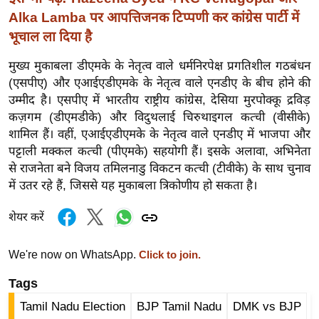
र्ल्ड
Alka Lamba पर आपत्तिजनक टिप्पणी कर कांग्रेस पार्टी में
न्यू
भूचाल ला दिया है
ज
मुख्य मुकाबला डीएमके के नेतृत्व वाले धर्मनिरपेक्ष प्रगतिशील गठबंधन
ब्री
(एसपीए) और एआईएडीएमके के नेतृत्व वाले एनडीए के बीच होने की
फ
उम्मीद है। एसपीए में भारतीय राष्ट्रीय कांग्रेस, देसिया मुरपोक्कू द्रविड़
म
कज़गम (डीएमडीके) और विदुथलाई चिरुथाइगल कत्ची (वीसीके)
नो
शामिल हैं। वहीं, एआईएडीएमके के नेतृत्व वाले एनडीए में भाजपा और
रं
पट्टाली मक्कल कत्ची (पीएमके) सहयोगी हैं। इसके अलावा, अभिनेता
ज
से राजनेता बने विजय तमिलनाडु विकटन कत्ची (टीवीके) के साथ चुनाव
न
में उतर रहे हैं, जिससे यह मुकाबला त्रिकोणीय हो सकता है।
ज
शेयर करें
ग
त
We're now on WhatsApp.
Click to join.
बॉ
ली
Tags
वु
Tamil Nadu Election
BJP Tamil Nadu
DMK vs BJP