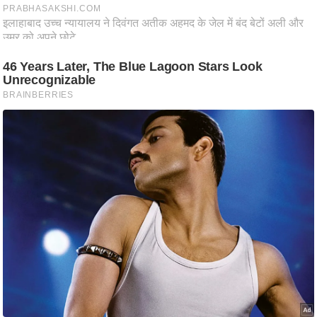
ष
ण
स
म
सा
म
यि
क
मा
तृ
भू
मि
स्तं
भ
ए
म
.