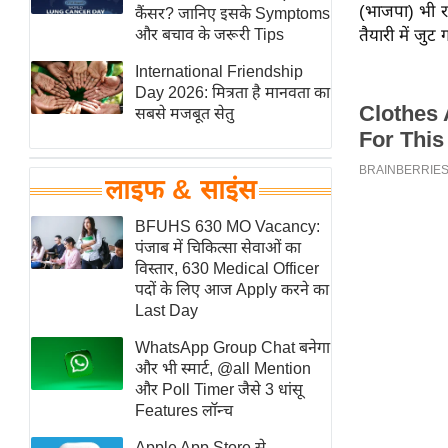
(भाजपा) भी रा
हॉलीवुड
कैंसर? जानिए इसके Symptoms
और बचाव के जरूरी Tips
तैयारी में जुट
फिल्म समीक्षा
International Friendship
Breaking
Day 2026: मित्रता है मानवता का
News
सबसे मजबूत सेतु
लाइफस्टाइल
टेक्नॉलॉजी
लाइफ & साइंस
ब्यूटी/फैशन
घरेलू नुस्खे
BFUHS 630 MO Vacancy:
पंजाब में चिकित्सा सेवाओं का
पर्यटन स्थल
विस्तार, 630 Medical Officer
फिटनेस मंत्रा
पदों के लिए आज Apply करने का
Last Day
रिलेशनशिप
WhatsApp Group Chat बनेगा
राजनीति
और भी स्मार्ट, @all Mention
विश्लेषण
और Poll Timer जैसे 3 धांसू
समसामयिक
Features लॉन्च
मातृभूमि
Apple App Store से