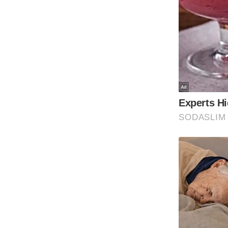
Code Of Ethics
RSS
Our Team
Expert Panel
Loksabhachunav
Android App