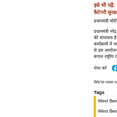
विश्लेषण
इसे भी पढ़ें:
ट्रेंडिंग
कैटेगरी सुरक्ष
प्रधानमंत्री 
Q
u
प्रधानमंत्री न
i
की संभावना है।
c
कार्यक्रमों में
k
से इस आयोजन 
L
बंगाल राष्ट्रीय
i
n
शेयर करें
k
s
We're now 
विधानसभा
Tags
चुनाव
West Ben
फोटो
West Beng
वीडियो