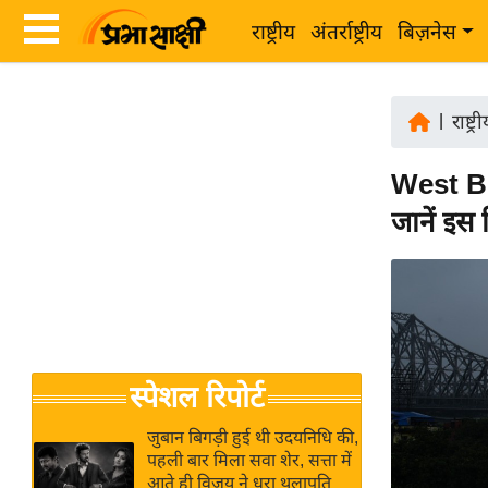
राष्ट्रीय
अंतर्राष्ट्रीय
बिज़नेस
Latest
ता
News
|
राष्ट्र
ज़ा
in
ख
West Be
Hindi
ब
जानें इस
र
Hindi
राष्ट्रीय
News
अंतर्राष्ट्रीय
Live
बिज़नेस
उद्योग
Breaking
स्पेशल रिपोर्ट
जगत
News in
विशेषज्ञ
Hindi
जुबान बिगड़ी हुई थी उदयनिधि की,
राय
पहली बार मिला सवा शेर, सत्ता में
आते ही विजय ने धरा थलापति