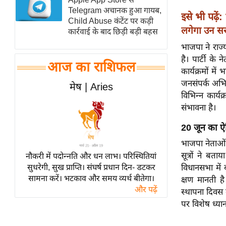
Telegram अचानक हुआ गायब,
स्तंभ
इसे भी पढ़ें:
Child Abuse कंटेंट पर कड़ी
एम.
लगेगा उन सरक
कार्रवाई के बाद छिड़ी बड़ी बहस
आर.
भाजपा ने राज
आई.
है। पार्टी के
आज का राशिफल
चाय पर
कार्यक्रमों में
समीक्षा
जनसंपर्क अभिय
मेष | Aries
विभिन्न कार्य
धर्म
संभावना है।
ज्योतिष
20 जून का ऐ
प्रभु
महिमा/
भाजपा नेताओं 
सूत्रों ने बत
नौकरी में पदोन्नति और धन लाभ। परिस्थितियां
धर्मस्थल
सुधरेगी, सुख प्राप्ति। संघर्ष प्रधान दिन- डटकर
विधानसभा में
व्रत
सामना करें। भटकाव और समय व्यर्थ बीतेगा।
क्षण मानती ह
त्योहार
और पढ़ें
स्थापना दिवस
राशिफल
पर विशेष ध्या
विशेष