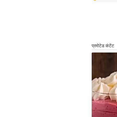
ऑडियो
इंफ़ोग्राफ़िक
राज्यों से
शहरों से
वेब स्टोरी
कार्टून
Short
Videos
iOS App
About us
Contact Editor
Advertise
Privacy Policy
Grievance
Redressal