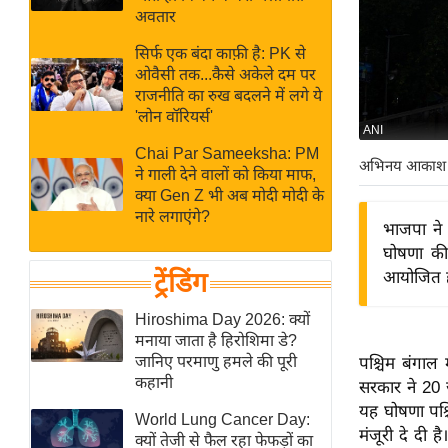
बजट
Hindi
अवतार
खेल
News
सिर्फ एक बंदा काफ़ी है: PK से
क्रिकेट
ओवैसी तक...कैसे अकेले दम पर
Hindi
IPL
राजनीति का रुख बदलने में लगे ये
'लोन वॉरियर्स'
Videos
2026
ANI
क्राइम
Chai Par Sameeksha: PM
अभिनय आकाश
ने गाली देने वालों को किया माफ,
ई-पेपर
क्या Gen Z भी अब मोदी मोदी के
मिसाल बेमिसाल
नारे लगाएंगे?
भाजपा ने 
शख्सियत
घोषणा की 
यंग इंडिया
ट्रेंडिंग
आयोजित होन
साहित्य जगत
Hiroshima Day 2026: क्यों
ऑटो वर्ल्ड
मनाया जाता है हिरोशिमा डे?
जानिए परमाणु हमले की पूरी
पश्चिम बंगाल 
न्यूज ब्रीफ
कहानी
सरकार ने 20 
मनोरंजन जगत
यह घोषणा पश्चि
World Lung Cancer Day:
बॉलीवुड
मंजूरी दे दी 
क्यों तेजी से फैल रहा फेफड़ों का