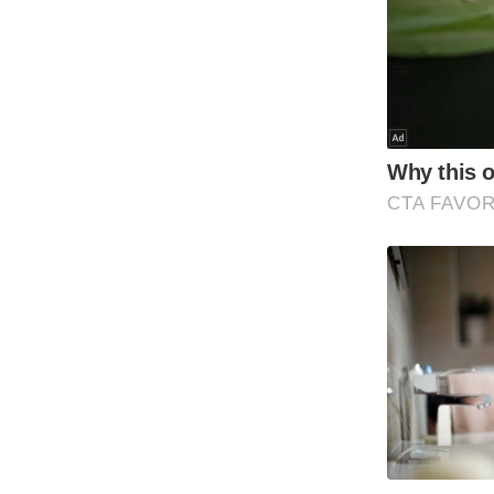
Code Of Ethics
RSS
Our Team
Expert Panel
Loksabhachunav
Android App