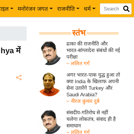
टाइल
मनोरंजन जगत
राजनीति
धर्म
स्तंभ
ढाका की राजनीति और
ya में
भारत-बांग्लादेश संबंधों की नई
परीक्षा
~ ललित गर्ग
अगर भारत-पाक युद्ध हुआ तो
क्या India के खिलाफ अपनी
सेना उतारेंगे Turkey और
Saudi Arabia?
~ नीरज कुमार दुबे
संसदीय-गतिरोध से नहीं
चलेगा लोकतंत्र, संवाद ही है
समाधान
~ ललित गर्ग