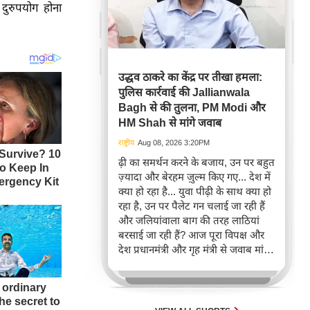
 दुरुपयोग होना
उद्धव ठाकरे का केंद्र पर तीखा हमला:
पुलिस कार्रवाई की Jallianwala
Bagh से की तुलना, PM Modi और
HM Shah से मांगे जवाब
राष्ट्रीय
Aug 08, 2026 3:20PM
ढ़ी का समर्थन करने के बजाय, उन पर बहुत
ज़्यादा और बेरहम ज़ुल्म किए गए... देश में
क्या हो रहा है... युवा पीढ़ी के साथ क्या हो
रहा है, उन पर पैलेट गन चलाई जा रही हैं
और जलियांवाला बाग की तरह लाठियां
बरसाई जा रही हैं? आज पूरा विपक्ष और
देश प्रधानमंत्री और गृह मंत्री से जवाब मांग
रहा है: 'आप युवाओं पर ये ज़ुल्म क्यों कर
रहे हैं?' लेकिन, प्रधानमंत्री का बोलने का
कोई इरादा नहीं है और गृह मंत्री में हिम्मत
नहीं है! पूरे सिस्टम को बदला जाना चाहिए।