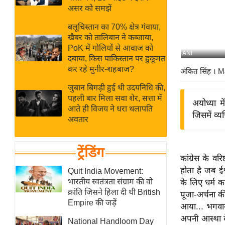
बजट
Hindi
असर को समझें
खेल
News
बलूचिस्तान का 70% क्षेत्र गंवाया,
क्रिकेट
खैबर को तालिबान ने कब्जाया,
Hindi
IPL
PoK में गोलियों से आवाज को
ANI
दबाया, किस पाकिस्तान पर हुकूमत
Videos
2026
कर रहे मुनीर-शहबाज?
अंकित सिंह
। M
क्राइम
जुबान बिगड़ी हुई थी उदयनिधि की,
ई-पेपर
पहली बार मिला सवा शेर, सत्ता में
अयोध्या म
मिसाल बेमिसाल
आते ही विजय ने धरा थलापति
जिसमें व्
अवतार
शख्सियत
यंग इंडिया
ट्रेंडिंग
साहित्य जगत
कांग्रेस के वर
ऑटो वर्ल्ड
होता है जब ईश
Quit India Movement:
भारतीय स्वतंत्रता संग्राम की वो
के लिए धर्म क
न्यूज ब्रीफ
क्रांति जिसने हिला दी थी British
पूजा-अर्चना की
मनोरंजन जगत
Empire की जड़ें
आया... भगवान 
बॉलीवुड
अपनी आस्था के
National Handloom Day