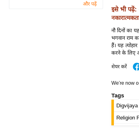
विश्लेषण
और पढ़ें
इसे भी पढ़ें:
ट्रेंडिंग
नकारात्मकता
Q
नौ दिनों का यह
u
भगवान राम का ज
i
हैं। यह त्योहा
c
करने के लिए अन
k
L
शेयर करें
i
n
We're now 
k
Tags
s
Digvijaya
विधानसभा
चुनाव
Religion P
फोटो
वीडियो