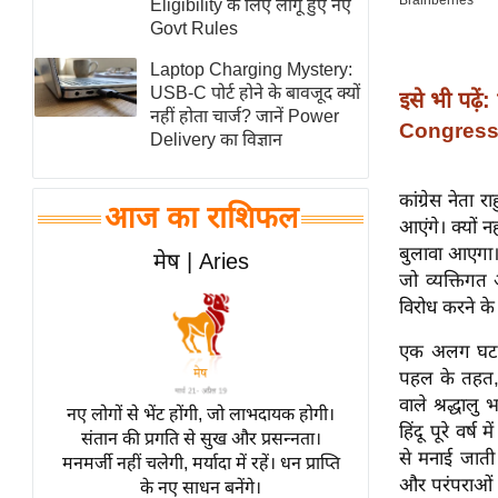
Eligibility के लिए लागू हुए नए
स्तंभ
Govt Rules
एम.
Laptop Charging Mystery:
आर.
USB-C पोर्ट होने के बावजूद क्यों
इसे भी पढ़ें:
नहीं होता चार्ज? जानें Power
आई.
Congress ज
Delivery का विज्ञान
चाय पर
समीक्षा
कांग्रेस नेता 
आज का राशिफल
धर्म
आएंगे। क्यों न
ज्योतिष
बुलावा आएगा। 
मेष | Aries
जो व्यक्तिगत
प्रभु
विरोध करने के 
महिमा/
धर्मस्थल
एक अलग घटनाक
पहल के तहत, द
व्रत
वाले श्रद्धाल
त्योहार
नए लोगों से भेंट होंगी, जो लाभदायक होगी।
हिंदू पूरे वर्ष
संतान की प्रगति से सुख और प्रसन्नता।
राशिफल
से मनाई जाती ह
मनमर्जी नहीं चलेगी, मर्यादा में रहें। धन प्राप्ति
विशेष
और परंपराओं म
के नए साधन बनेंगे।