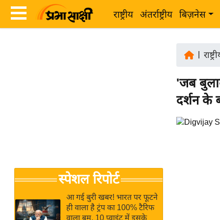
राष्ट्रीय
अंतर्राष्ट्रीय
बिज़नेस
Latest
ता
News
|
राष्ट्र
ज़ा
in
ख
'जब बुल
Hindi
ब
दर्शन के 
र
Hindi
राष्ट्रीय
News
अंतर्राष्ट्रीय
Live
बिज़नेस
उद्योग
Breaking
स्पेशल रिपोर्ट
जगत
News in
विशेषज्ञ
Hindi
आ गई बुरी खबर! भारत पर फूटने
राय
ही वाला है ट्रंप का 100% टैरिफ
वाला बम, 10 प्वाइंट में इसके