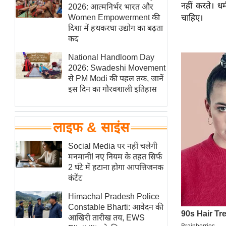
नहीं करते। धर
हॉलीवुड
2026: आत्मनिर्भर भारत और
Women Empowerment की
चाहिए।
फिल्म समीक्षा
दिशा में हथकरघा उद्योग का बढ़ता
Breaking
कद
News
National Handloom Day
लाइफस्टाइल
2026: Swadeshi Movement
से PM Modi की पहल तक, जानें
टेक्नॉलॉजी
इस दिन का गौरवशाली इतिहास
ब्यूटी/फैशन
घरेलू नुस्खे
लाइफ & साइंस
पर्यटन स्थल
फिटनेस मंत्रा
Social Media पर नहीं चलेगी
मनमानी! नए नियम के तहत सिर्फ
रिलेशनशिप
2 घंटे में हटाना होगा आपत्तिजनक
राजनीति
कंटेंट
विश्लेषण
Himachal Pradesh Police
समसामयिक
Constable Bharti: आवेदन की
आखिरी तारीख तय, EWS
मातृभूमि