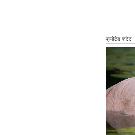
ऑडियो
इंफ़ोग्राफ़िक
राज्यों से
शहरों से
वेब स्टोरी
कार्टून
Short
Videos
iOS App
About us
Contact Editor
Advertise
Privacy Policy
Grievance
Redressal