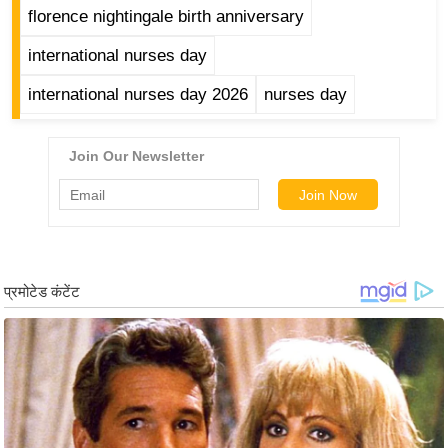
florence nightingale birth anniversary
/
फै
international nurses day
श
international nurses day 2026
nurses day
न
घ
रे
लू
नु
स्खे
प
र्य
ट
न
स्थ
ल
फि