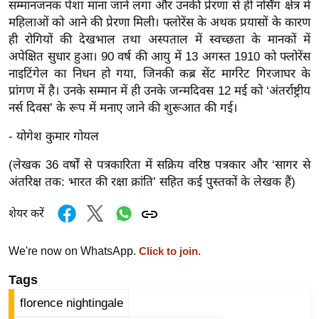
सम्मानजनक पेशा माना जाने लगा और उनकी प्रेरणा से ही नर्सिंग क्षेत्र में
g
महिलाओं को आने की प्रेरणा मिली। फ्लोरेंस के अथक प्रयासों के कारण
N
ही रोगियों की देखभाल तथा अस्पताल में स्वच्छता के मानकों में
e
अपेक्षित सुधार हुआ। 90 वर्ष की आयु में 13 अगस्त 1910 को फ्लोरेंस
w
नाइटिंगेल का निधन हो गया, जिनकी कब्र सेंट मार्गरेट गिरजाघर के
s
प्रांगण में है। उनके सम्मान में ही उनके जन्मदिवस 12 मई को ‘अंतर्राष्ट्रीय
ला
नर्स दिवस’ के रूप में मनाए जाने की शुरूआत की गई।
इ
- योगेश कुमार गोयल
फ
स्टा
(लेखक 36 वर्षों से पत्रकारिता में सक्रिय वरिष्ठ पत्रकार और ‘सागर से
इ
अंतरिक्ष तक: भारत की रक्षा क्रांति’ सहित कई पुस्तकों के लेखक हैं)
ल
शेयर करें
टे
क्नॉ
We're now on WhatsApp.
Click to join.
लॉ
जी
Tags
ब्यू
florence nightingale
टी