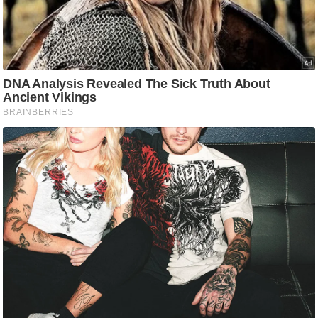
ष
ण
स
म
सा
म
यि
क
मा
तृ
भू
मि
स्तं
भ
ए
म
.