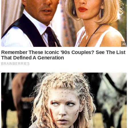
ट
ने
स
मं
त्रा
रि
ले
श
न
शि
प
रा
ज
नी
ति
वि
श्ले