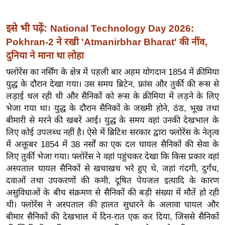
र्ल्ड
न्यू
इसे भी पढ़ें:
National Technology Day 2026:
ज
Pokhran-2 ने रखी 'Atmanirbhar Bharat' की नींव,
ब्री
दुनिया ने माना था लोहा
फ
फ्लोरेंस का नर्सिंग के क्षेत्र में पहली बार अहम योगदान 1854 में क्रीमिया
म
युद्ध के दौरान देखा गया। उस समय ब्रिटेन, फ्रांस और तुर्की की रूस से
नो
लड़ाई चल रही थी और सैनिकों को रूस के क्रीमिया में लड़ने के लिए
रं
भेजा गया था। युद्ध के दौरान सैनिकों के जख्मी होने, ठंड, भूख तथा
ज
बीमारी से मरने की खबरें आई। युद्ध के समय वहां उनकी देखभाल के
न
लिए कोई उपलब्ध नहीं है। ऐसे में ब्रिटिश सरकार द्वारा फ्लोरेंस के नेतृत्व
ज
में अक्तूबर 1854 में 38 नर्सों का एक दल घायल सैनिकों की सेवा के
लिए तुर्की भेजा गया। फ्लोरेंस ने वहां पहुंचकर देखा कि किस प्रकार वहां
ग
अस्पताल घायल सैनिकों से खचाखच भरे हुए थे, जहां गंदगी, दुर्गंध,
त
दवाओं तथा उपकरणों की कमी, दूषित पेयजल इत्यादि के कारण
बॉ
असुविधाओं के बीच संक्रमण से सैनिकों की बड़ी संख्या में मौतें हो रही
ली
थी। फ्लोरेंस ने अस्पताल की हालत सुधारने के अलावा घायल और
वु
बीमार सैनिकों की देखभाल में दिन-रात एक कर दिया, जिससे सैनिकों