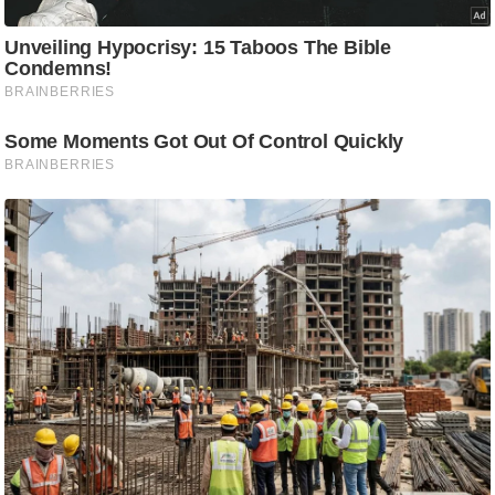
आ
र
.
आ
ई
.
चा
य
प
र
स
मी
क्षा
ध
र्म
ज्यो