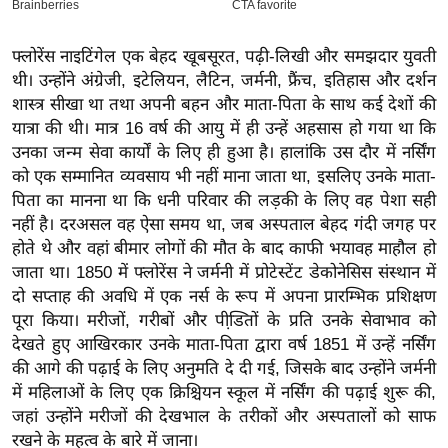
ख्सि
य
फ्लोरेंस नाइटिंगेल एक बेहद खूबसूरत, पढ़ी-लिखी और समझदार युवती
त
थी। उन्होंने अंग्रेजी, इटेलियन, लैटिन, जर्मनी, फ्रैंच, इतिहास और दर्शन
यं
शास्त्र सीखा था तथा अपनी बहन और माता-पिता के साथ कई देशों की
ग
यात्रा की थी। मात्र 16 वर्ष की आयु में ही उन्हें अहसास हो गया था कि
इं
उनका जन्म सेवा कार्यों के लिए ही हुआ है। हालांकि उस दौर में नर्सिंग
डि
को एक सम्मानित व्यवसाय भी नहीं माना जाता था, इसलिए उनके माता-
या
पिता का मानना था कि धनी परिवार की लड़की के लिए वह पेशा सही
नहीं है। दरअसल वह ऐसा समय था, जब अस्पताल बेहद गंदी जगह पर
सा
होते थे और वहां बीमार लोगों की मौत के बाद काफी भयावह माहौल हो
हि
जाता था। 1850 में फ्लोरेंस ने जर्मनी में प्रोटेस्टेंट डेकोनेसिस संस्थान में
त्य
दो सप्ताह की अवधि में एक नर्स के रूप में अपना प्रारम्भिक प्रशिक्षण
ज
पूरा किया। मरीजों, गरीबों और पीडि़तों के प्रति उनके सेवाभाव को
ग
देखते हुए आखिरकार उनके माता-पिता द्वारा वर्ष 1851 में उन्हें नर्सिंग
त
की आगे की पढ़ाई के लिए अनुमति दे दी गई, जिसके बाद उन्होंने जर्मनी
ऑ
में महिलाओं के लिए एक क्रिश्चियन स्कूल में नर्सिंग की पढ़ाई शुरू की,
टो
जहां उन्होंने मरीजों की देखभाल के तरीकों और अस्पतालों को साफ
व
रखने के महत्व के बारे में जाना।