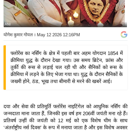
य
बि
ज़
ANI
ने
योगेश कुमार गोयल
। May 12 2026 12:16PM
स
उ
फ्लोरेंस का नर्सिंग के क्षेत्र में पहली बार अहम योगदान 1854 में
द्यो
क्रीमिया युद्ध के दौरान देखा गया। उस समय ब्रिटेन, फ्रांस और
ग
तुर्की की रूस से लड़ाई चल रही थी और सैनिकों को रूस के
ज
क्रीमिया में लड़ने के लिए भेजा गया था। युद्ध के दौरान सैनिकों के
ग
जख्मी होने, ठंड, भूख तथा बीमारी से मरने की खबरें आई।
त
वि
शे
दया और सेवा की प्रतिमूर्ति फ्लोरेंस नाइटिंगेल को आधुनिक नर्सिंग की
ष
जन्मदाता माना जाता हैं, जिनकी इस वर्ष हम 206वीं जयंती मना रहे हैं।
ज्ञ
प्रतिवर्ष उन्हीं की जयंती को 12 मई को एक विशेष थीम के साथ
रा
‘अंतर्राष्ट्रीय नर्स दिवस’ के रूप में मनाया जाता है और इस विशेष अवसर