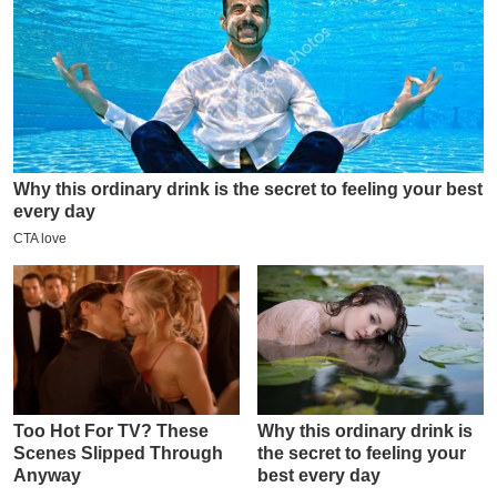
इ
म
ई
-
पे
प
र
मि
सा
ल
बे
मि
सा
ल
श