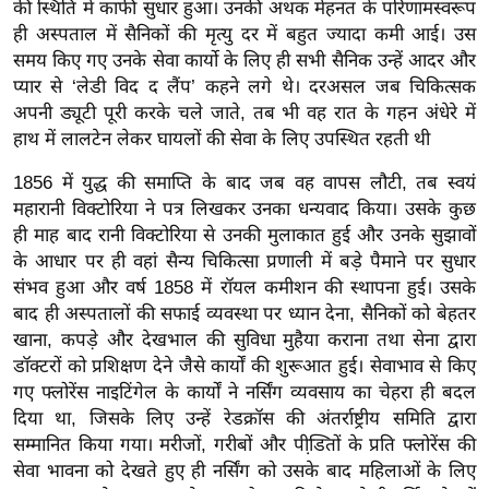
ड
की स्थिति में काफी सुधार हुआ। उनकी अथक मेहनत के परिणामस्वरूप
हॉ
ही अस्पताल में सैनिकों की मृत्यु दर में बहुत ज्यादा कमी आई। उस
समय किए गए उनके सेवा कार्यो के लिए ही सभी सैनिक उन्हें आदर और
ली
प्यार से ‘लेडी विद द लैंप’ कहने लगे थे। दरअसल जब चिकित्सक
वु
अपनी ड्यूटी पूरी करके चले जाते, तब भी वह रात के गहन अंधेरे में
ड
हाथ में लालटेन लेकर घायलों की सेवा के लिए उपस्थित रहती थी
फि
ल्म
1856 में युद्ध की समाप्ति के बाद जब वह वापस लौटी, तब स्वयं
स
महारानी विक्टोरिया ने पत्र लिखकर उनका धन्यवाद किया। उसके कुछ
ही माह बाद रानी विक्टोरिया से उनकी मुलाकात हुई और उनके सुझावों
मी
के आधार पर ही वहां सैन्य चिकित्सा प्रणाली में बड़े पैमाने पर सुधार
क्षा
संभव हुआ और वर्ष 1858 में रॉयल कमीशन की स्थापना हुई। उसके
B
बाद ही अस्पतालों की सफाई व्यवस्था पर ध्यान देना, सैनिकों को बेहतर
r
खाना, कपड़े और देखभाल की सुविधा मुहैया कराना तथा सेना द्वारा
e
डॉक्टरों को प्रशिक्षण देने जैसे कार्यों की शुरूआत हुई। सेवाभाव से किए
a
गए फ्लोरेंस नाइटिंगेल के कार्यों ने नर्सिंग व्यवसाय का चेहरा ही बदल
k
दिया था, जिसके लिए उन्हें रेडक्रॉस की अंतर्राष्ट्रीय समिति द्वारा
i
सम्मानित किया गया। मरीजों, गरीबों और पीडि़तों के प्रति फ्लोरेंस की
n
सेवा भावना को देखते हुए ही नर्सिंग को उसके बाद महिलाओं के लिए