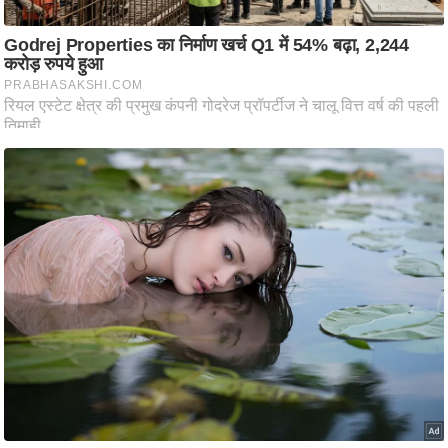
ति
ष
प्र
भु
म
हि
मा
/
ध
र्म
स्थ
ल
व्र
त
त्यो
हा
र