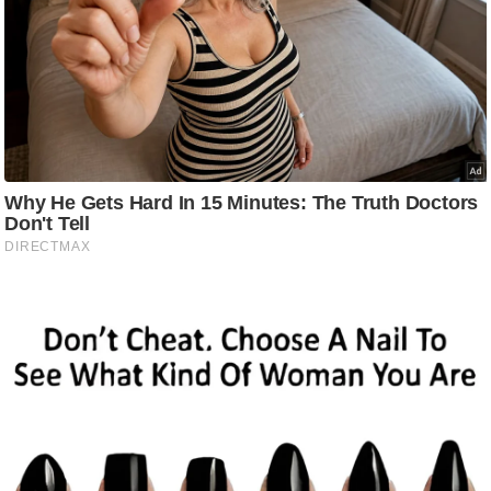
g
N
e
w
s
ला
इ
फ
स्टा
इ
ल
टे
क्नॉ
लॉ
जी
ब्यू
टी