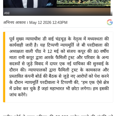
य
बि
ANI
ज़
अभिनय आकाश
। May 12 2026 12:43PM
ने
स
पूर्व मुख्य न्यायाधीश डी वाई चंद्रचूड़ के नेतृत्व में मध्यस्थता की
उ
कार्यवाही जारी है। यह टिप्पणी न्यायमूर्ति जे बी परदीवाला की
द्यो
अध्यक्षता वाली पीठ ने 12 मई को संजय कपूर की 80 वर्षीय
ग
माता रानी कपूर द्वारा आरके फैमिली ट्रस्ट और परिवार के अन्य
ज
सदस्यों से जुड़े विवाद में दायर एक नई याचिका की सुनवाई के
ग
दौरान की। न्यायपालकों द्वारा फैमिली ट्रस्ट के कामकाज और
त
प्रस्तावित कंपनी बोर्ड की बैठक से जुड़े नए आरोपों को पेश करने
के दौरान न्यायमूर्ति परदीवाला ने टिप्पणी की, “हम एक ऐसे क्षेत्र
वि
में प्रवेश कर चुके हैं जहां महाभारत भी छोटा लगेगा। हम इसकी
शे
जांच करेंगे।
ष
ज्ञ
रा