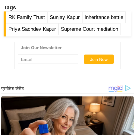
ड
Tags
हॉ
ली
RK Family Trust
Sunjay Kapur
inheritance battle
वु
Priya Sachdev Kapur
Supreme Court mediation
ड
फि
ल्म
स
मी
क्षा
B
r
e
a
k
i
n