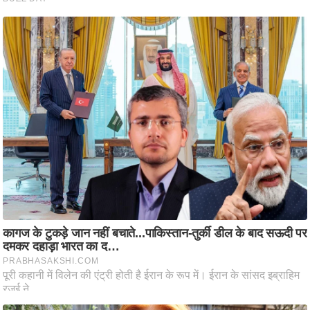
ति
ष
प्र
भु
म
हि
मा
/
ध
र्म
स्थ
ल
व्र
त
त्यो
हा
र