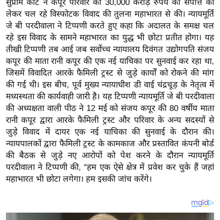
सुप्रीम कोर्ट ने कपूर परिवार की 30,000 करोड़ रुपये की संपत्ति को
य
लेकर चल रहे विस्फोटक विवाद की तुलना महाभारत से की। न्यायमूर्ति
ब
जे बी परदीवाला ने टिप्पणी करते हुए कहा कि अदालत के समक्ष चल
ज
रहे इस विवाद के सामने महाभारत का युद्ध भी छोटा प्रतीत होगा। यह
ट
तीखी टिप्पणी तब आई जब सर्वोच्च न्यायालय दिवंगत उद्योगपति संजय
खे
कपूर की माता रानी कपूर की एक नई याचिका पर सुनवाई कर रहा था,
ल
जिसमें विवादित आरके फैमिली ट्रस्ट से जुड़े कार्यों को रोकने की मांग
की गई थी। इस बीच, पूर्व मुख्य न्यायाधीश डी वाई चंद्रचूड़ के नेतृत्व में
क्रि
मध्यस्थता की कार्यवाही जारी है। यह टिप्पणी न्यायमूर्ति जे बी परदीवाला
के
की अध्यक्षता वाली पीठ ने 12 मई को संजय कपूर की 80 वर्षीय माता
ट
रानी कपूर द्वारा आरके फैमिली ट्रस्ट और परिवार के अन्य सदस्यों से
I
जुड़े विवाद में दायर एक नई याचिका की सुनवाई के दौरान की।
P
न्यायपालकों द्वारा फैमिली ट्रस्ट के कामकाज और प्रस्तावित कंपनी बोर्ड
L
की बैठक से जुड़े नए आरोपों को पेश करने के दौरान न्यायमूर्ति
2
परदीवाला ने टिप्पणी की, “हम एक ऐसे क्षेत्र में प्रवेश कर चुके हैं जहां
0
महाभारत भी छोटा लगेगा। हम इसकी जांच करेंगे।
2
6
क्रा