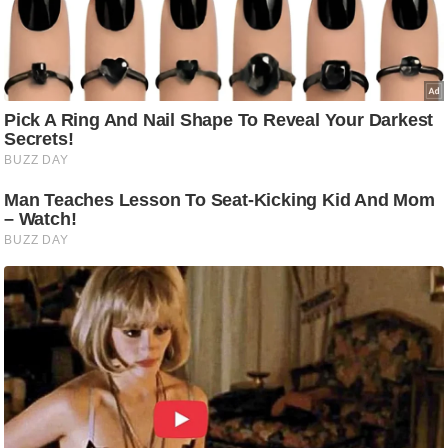
/
फै
श
न
घ
रे
लू
नु
स्खे
प
र्य
ट
न
स्थ
ल
फि