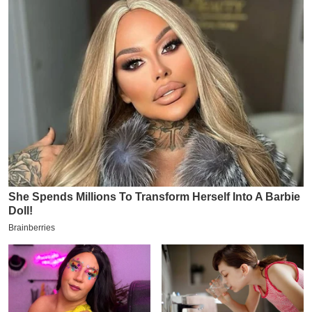
इ
म
ई
-
पे
प
र
मि
सा
ल
बे
मि
सा
ल
श