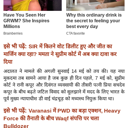
ख्सि
य
त
यं
ग
इं
इसे भी पढ़ें:
SIR में कितने वोट डिलीट हुए और जीत का
डि
मार्जिन क्या रहा? ममता ने सुप्रीम कोर्ट में अब क्या दावा कर
या
दिया
सा
अदालत ने मामले की अगली सुनवाई 14 मई को तय की। यह नया
हि
मुकदमा तब सामने आया है जब कुछ ही दिन पहले, 7 मई को, सुप्रीम
त्य
कोर्ट ने रानी कपूर और दिवंगत व्यवसायी की तीसरी पत्नी प्रिया सचदेव
ज
कपूर के बीच बढ़ते जटिल विवाद को सुलझाने में मदद के लिए भारत के
ग
पूर्व मुख्य न्यायाधीश डी वाई चंद्रचूड़ को मध्यस्थ नियुक्त किया था।
त
इसे भी पढ़ें:
ऑ
Varanasi में PWD का बड़ा एक्शन, Heavy
टो
Force की तैनाती के बीच Waqf संपत्ति पर चला
व
Bulldozer