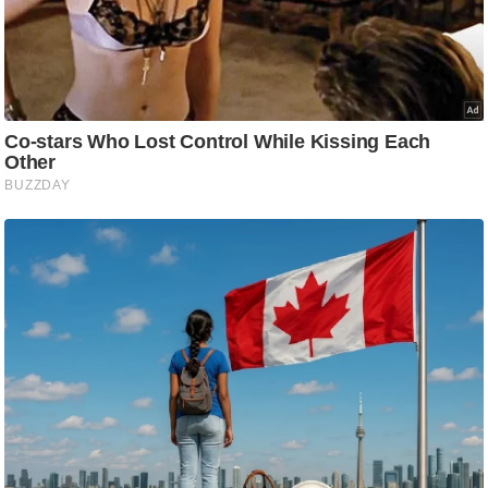
ट
ने
स
मं
त्रा
रि
ले
श
न
शि
प
रा
ज
नी
ति
वि
श्ले