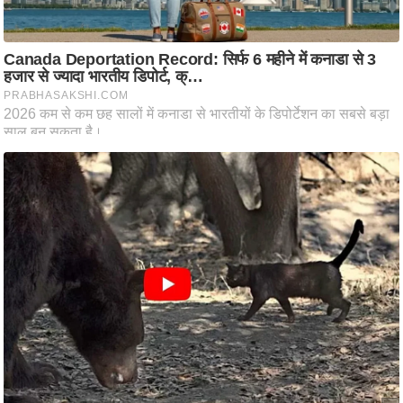
ष
ण
स
म
सा
म
यि
क
मा
तृ
भू
मि
स्तं
भ
ए
म
.