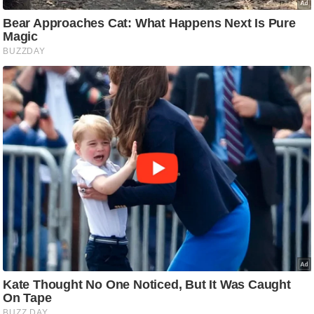
आ
र
.
आ
ई
.
चा
य
प
र
स
मी
क्षा
ध
र्म
ज्यो