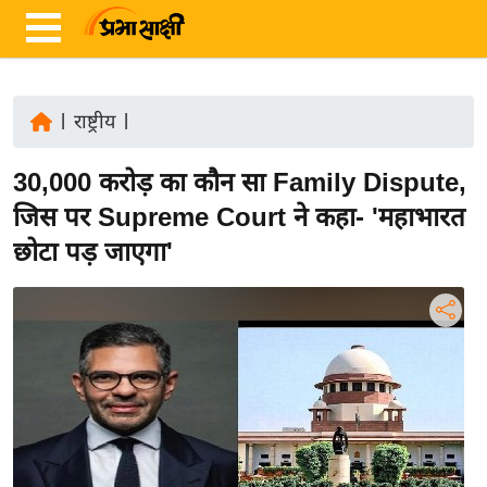
|
राष्ट्रीय
|
ता
30,000 करोड़ का कौन सा Family Dispute,
ज़ा
ख
जिस पर Supreme Court ने कहा- 'महाभारत
ब
छोटा पड़ जाएगा'
र
रा
ष्ट्री
य
अं
त
र्रा
ष्ट्री