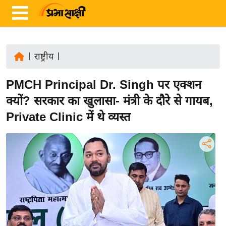
|
राष्ट्रीय
|
ता
PMCH Principal Dr. Singh पर एक्शन
ज़ा
ख
क्यों? सरकार का खुलासा- मंत्री के दौरे से गायब,
ब
Private Clinic में थे व्यस्त
र
रा
ष्ट्री
य
अं
त
र्रा
ष्ट्री