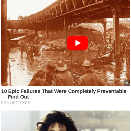
ट
ने
स
मं
त्रा
रि
ले
श
न
शि
प
रा
ज
नी
ति
वि
श्ले