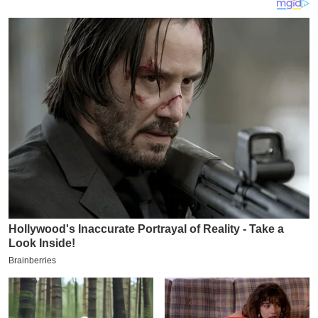
य
ब
ज
ट
खे
ल
क्रि
के
ट
I
P
L
2
0
2
6
क्रा