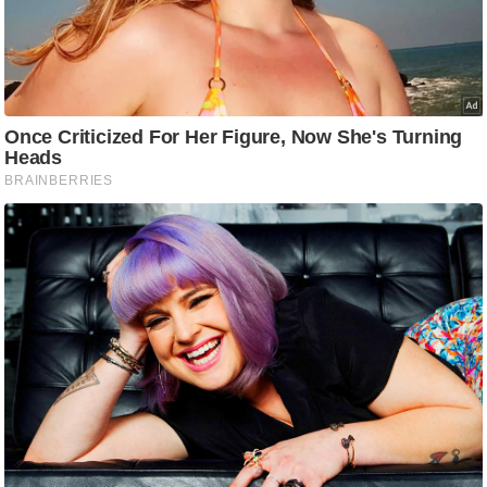
ति
ष
प्र
भु
म
हि
मा
/
ध
र्म
स्थ
ल
व्र
त
त्यो
हा
र