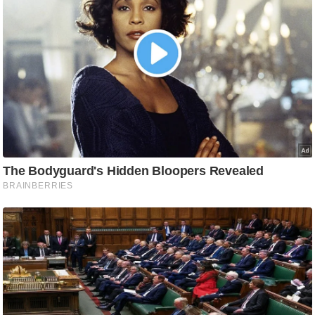
ष
ण
स
म
सा
म
यि
क
मा
तृ
भू
मि
स्तं
भ
ए
म
.