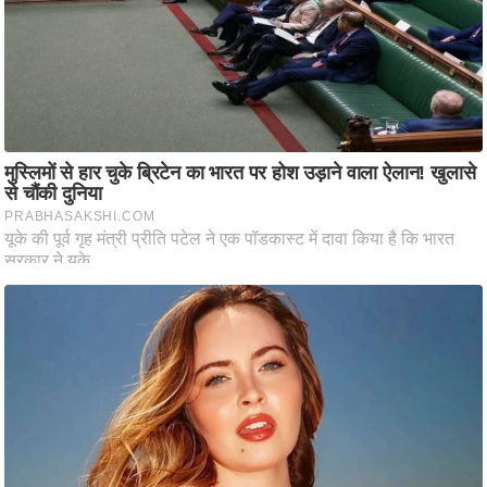
आ
र
.
आ
ई
.
चा
य
प
र
स
मी
क्षा
ध
र्म
ज्यो