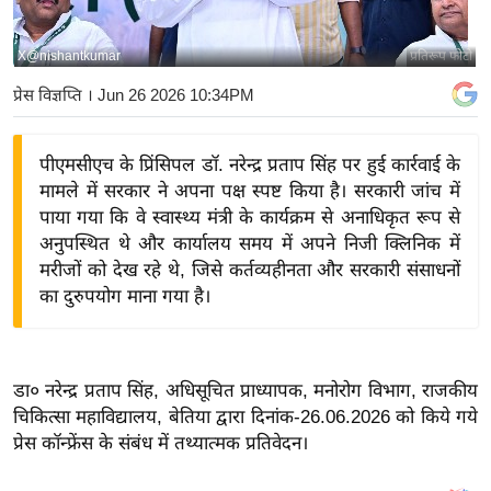
य
बि
X@nishantkumar
प्रतिरूप फोटो
ज़
प्रेस विज्ञप्ति
। Jun 26 2026 10:34PM
ने
स
पीएमसीएच के प्रिंसिपल डॉ. नरेन्द्र प्रताप सिंह पर हुई कार्रवाई के
उ
मामले में सरकार ने अपना पक्ष स्पष्ट किया है। सरकारी जांच में
द्यो
पाया गया कि वे स्वास्थ्य मंत्री के कार्यक्रम से अनाधिकृत रूप से
ग
अनुपस्थित थे और कार्यालय समय में अपने निजी क्लिनिक में
ज
मरीजों को देख रहे थे, जिसे कर्तव्यहीनता और सरकारी संसाधनों
ग
का दुरुपयोग माना गया है।
त
वि
शे
डा० नरेन्द्र प्रताप सिंह, अधिसूचित प्राध्यापक, मनोरोग विभाग, राजकीय
ष
चिकित्सा महाविद्यालय, बेतिया द्वारा दिनांक-26.06.2026 को किये गये
ज्ञ
प्रेस कॉन्फ्रेंस के संबंध में तथ्यात्मक प्रतिवेदन।
रा