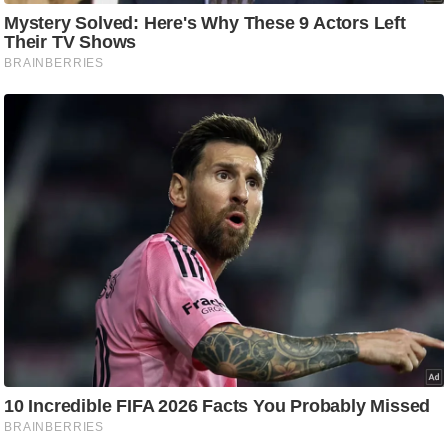
/
फै
श
न
घ
रे
लू
नु
स्खे
प
र्य
ट
न
स्थ
ल
फि