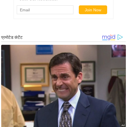
g
N
e
w
s
ला
इ
फ
स्टा
इ
ल
टे
क्नॉ
लॉ
जी
ब्यू
टी