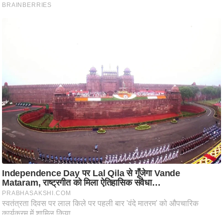
ति
ष
प्र
भु
म
हि
मा
/
ध
र्म
स्थ
ल
व्र
त
त्यो
हा
र