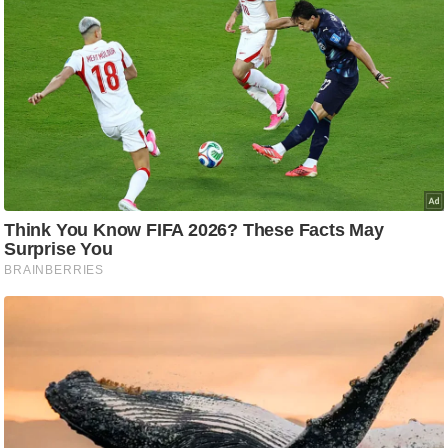
/
फै
श
न
घ
रे
लू
नु
स्खे
प
र्य
ट
न
स्थ
ल
फि