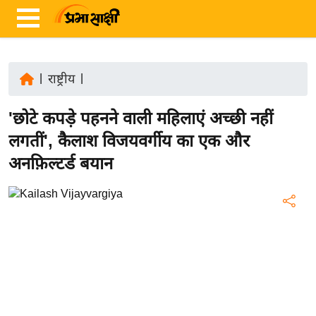
|
राष्ट्रीय
|
ता
'छोटे कपड़े पहनने वाली महिलाएं अच्छी नहीं
ज़ा
ख
लगतीं', कैलाश विजयवर्गीय का एक और
ब
अनफ़िल्टर्ड बयान
र
रा
ष्ट्री
य
अं
त
र्रा
ष्ट्री