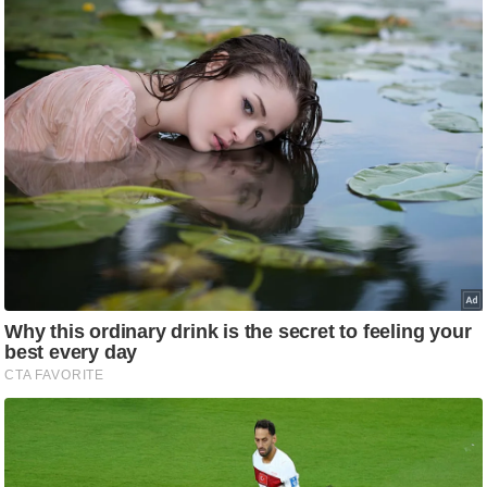
g
N
e
w
s
ला
इ
फ
स्टा
इ
ल
टे
क्नॉ
लॉ
जी
ब्यू
टी