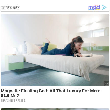
ड
हॉ
ली
वु
ड
फि
ल्म
स
मी
क्षा
B
r
e
a
k
i
n