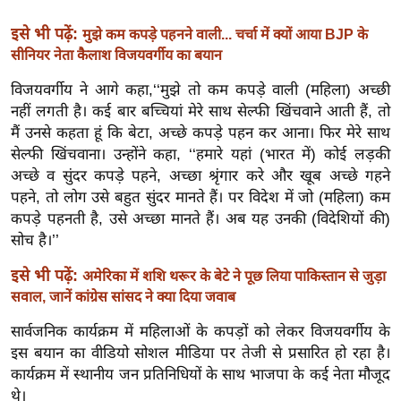
ख्सि
य
इसे भी पढ़ें:
मुझे कम कपड़े पहनने वाली... चर्चा में क्यों आया BJP के
त
सीनियर नेता कैलाश विजयवर्गीय का बयान
यं
विजयवर्गीय ने आगे कहा,‘‘मुझे तो कम कपड़े वाली (महिला) अच्छी
ग
नहीं लगती है। कई बार बच्चियां मेरे साथ सेल्फी खिंचवाने आती हैं, तो
इं
मैं उनसे कहता हूं कि बेटा, अच्छे कपड़े पहन कर आना। फिर मेरे साथ
डि
सेल्फी खिंचवाना। उन्होंने कहा, ‘‘हमारे यहां (भारत में) कोई लड़की
या
अच्छे व सुंदर कपड़े पहने, अच्छा श्रृंगार करे और खूब अच्छे गहने
पहने, तो लोग उसे बहुत सुंदर मानते हैं। पर विदेश में जो (महिला) कम
सा
कपड़े पहनती है, उसे अच्छा मानते हैं। अब यह उनकी (विदेशियों की)
हि
सोच है।’’
त्य
ज
इसे भी पढ़ें:
अमेरिका में शशि थरूर के बेटे ने पूछ लिया पाकिस्तान से जुड़ा
ग
सवाल, जानें कांग्रेस सांसद ने क्या दिया जवाब
त
सार्वजनिक कार्यक्रम में महिलाओं के कपड़ों को लेकर विजयवर्गीय के
ऑ
इस बयान का वीडियो सोशल मीडिया पर तेजी से प्रसारित हो रहा है।
टो
कार्यक्रम में स्थानीय जन प्रतिनिधियों के साथ भाजपा के कई नेता मौजूद
व
थे।