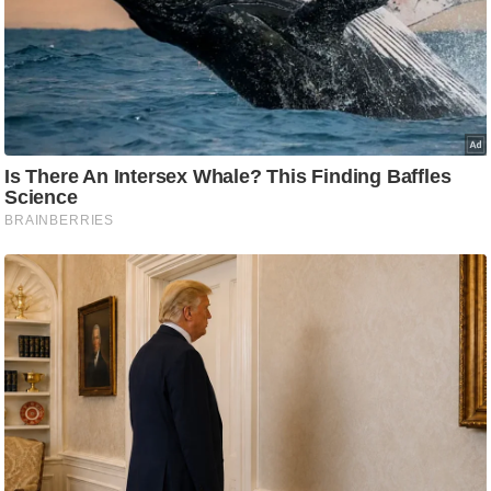
ट
ने
स
मं
त्रा
रि
ले
श
न
शि
प
रा
ज
नी
ति
वि
श्ले