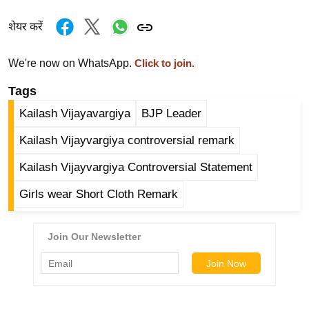
र्ल्ड
शेयर करें
न्यू
ज
We're now on WhatsApp.
Click to join.
ब्री
फ
Tags
म
Kailash Vijayavargiya
BJP Leader
नो
Kailash Vijayvargiya controversial remark
रं
ज
Kailash Vijayvargiya Controversial Statement
न
Girls wear Short Cloth Remark
ज
ग
त
बॉ
ली
वु