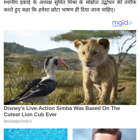
य
स्थानीय इकाई के अध्यक्ष सुमित मिश्रा के संक्षिप्त उद्बोधन की तारीफ
करते हुए कहा कि हमेशा छोटा भाषण ही दिया जाना चाहिए।
ब
ज
ट
खे
ल
क्रि
के
ट
I
P
L
2
0
2
6
क्रा