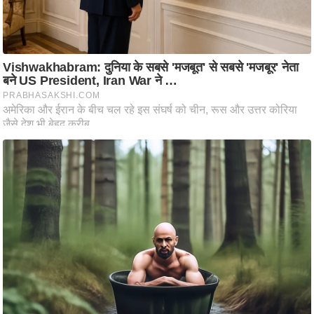
ष
ण
स
म
सा
म
यि
क
मा
तृ
भू
मि
स्तं
भ
ए
म
.