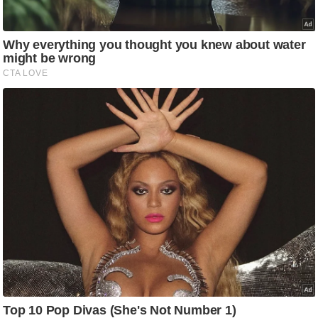
आ
र
.
आ
ई
.
चा
य
प
र
स
मी
क्षा
ध
र्म
ज्यो