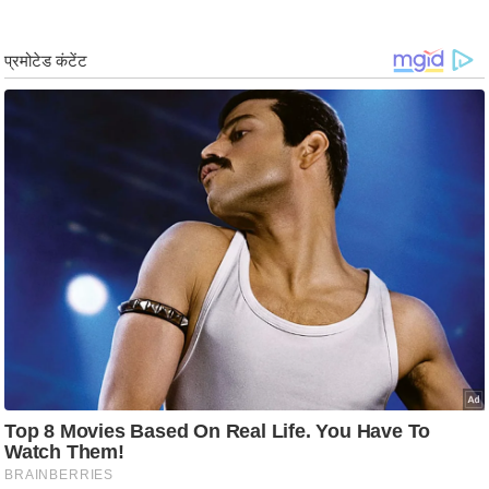
/
फै
श
न
घ
रे
लू
नु
स्खे
प
र्य
ट
न
स्थ
ल
फि