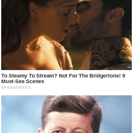
ष
ण
स
म
सा
म
यि
क
मा
तृ
भू
मि
स्तं
भ
ए
म
.