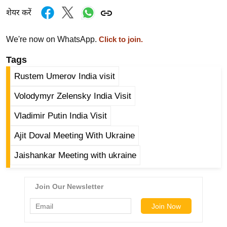
g
शेयर करें
N
e
We're now on WhatsApp.
Click to join.
w
s
Tags
ला
Rustem Umerov India visit
इ
Volodymyr Zelensky India Visit
फ
स्टा
Vladimir Putin India Visit
इ
Ajit Doval Meeting With Ukraine
ल
टे
Jaishankar Meeting with ukraine
क्नॉ
लॉ
जी
ब्यू
टी