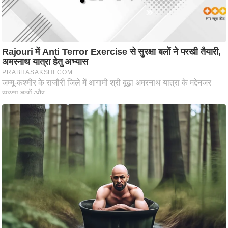
ति
ष
प्र
भु
म
हि
मा
/
ध
र्म
स्थ
ल
व्र
त
त्यो
हा
र