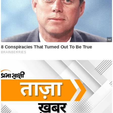
आ
र
.
आ
ई
.
चा
य
प
र
स
मी
क्षा
ध
र्म
ज्यो