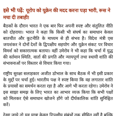
ख्सि
य
इसे भी पढ़ें:
यूरोप को यूक्रेन की मदद करना पड़ा भारी, रूस ने
त
मचा दी तबाही!
यं
बैठकों के दौरान भारत ने एक बार फिर अपनी स्पष्ट और संतुलित नीति
ग
को दोहराया। भारत ने कहा कि किसी भी संघर्ष का समाधान केवल
इं
बातचीत और कूटनीति के माध्यम से ही संभव है। विदेश मंत्री एस
डि
जयशंकर ने दोनों देशों के द्विपक्षीय सहयोग और यूक्रेन संकट पर विचार
या
विमर्श को सकारात्मक बताया। वहीं उमेरोव ने भी कहा कि चर्चा में युद्ध
की वर्तमान स्थिति, वार्ता की प्रगति और न्यायपूर्ण तथा स्थायी शांति की
सा
संभावनाओं पर विस्तार से विचार किया गया।
हि
त्य
राष्ट्रीय सुरक्षा सलाहकार अजीत डोभाल के साथ बैठक में भी इसी प्रकार
ज
के मुद्दों पर चर्चा हुई। भारतीय पक्ष ने स्पष्ट किया कि वह लगातार शांति
ग
के प्रयासों का समर्थन करता रहा है और आगे भी करता रहेगा। उमेरोव ने
त
इस साझा समझ के लिए भारत का आभार व्यक्त किया कि सभी पक्षों
को मिलकर ऐसे समाधान खोजने होंगे जो दीर्घकालिक शांति सुनिश्चित
ऑ
करें।
टो
व
देखा जाये तो यह यात्रा केवल द्विपक्षीय संबंधों तक सीमित नहीं है बल्कि