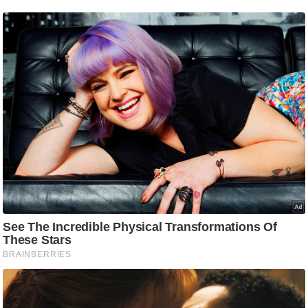
ट
ने
स
मं
त्रा
रि
ले
श
न
शि
प
रा
ज
नी
ति
वि
श्ले