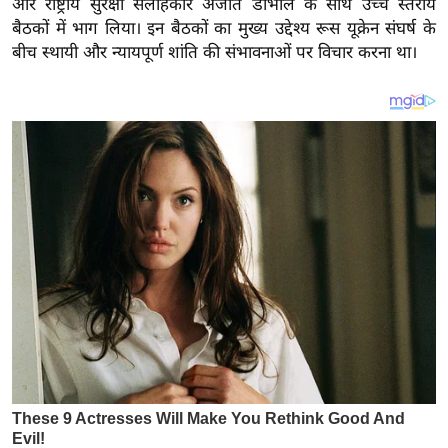
और राष्ट्रीय सुरक्षा सलाहकार अजीत डोभाल के साथ उच्च स्तरीय
य
बैठकों में भाग लिया। इन बैठकों का मुख्य उद्देश्य रूस यूक्रेन संघर्ष के
ब
बीच स्थायी और न्यायपूर्ण शांति की संभावनाओं पर विचार करना था।
ज
ट
खे
ल
क्रि
के
ट
I
P
L
2
0
2
6
क्रा