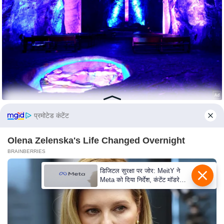
e
r
t
i
s
e
P
r
i
प्रमोटेड कंटेंट
v
a
Olena Zelenska's Life Changed Overnight
c
BRAINBERRIES
y
डिजिटल सुरक्षा पर जोर: MeitY ने
P
Meta को दिया निर्देश, कंटेंट मॉडरेशन
o
मजबूत करे
l
i