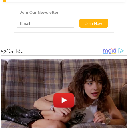
ड
हॉ
ली
वु
ड
फि
ल्म
स
मी
क्षा
B
r
e
a
k
i
n