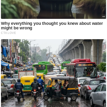
ति
ष
प्र
भु
म
हि
मा
/
ध
र्म
स्थ
ल
व्र
त
त्यो
हा
र