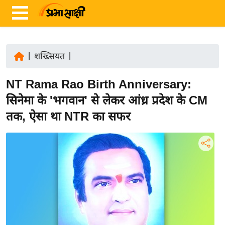
|
शख्सियत
|
ता
NT Rama Rao Birth Anniversary:
ज़ा
ख
सिनेमा के 'भगवान' से लेकर आंध्र प्रदेश के CM
ब
तक, ऐसा था NTR का सफर
र
रा
ष्ट्री
य
अं
त
र्रा
ष्ट्री