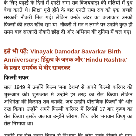
के लिए पढ़ाई के दिनों में एनटी रामा राव विजयवाड़ा की गलियों में दूध
इ
बेचा करते थे। शिक्षा पूरी होने के बाद एनटी रामा राव को एक अच्छी
म
सरकारी नौकरी मिल गई। लेकिन उनके अंदर का कलाकार उनको
फिल्मों की तरफ खींच रहा था। नौकरी में मन न लगने पर उन्होंने कुछ ही
ई
समय बाद सरकारी नौकरी छोड़ दी और अभिनय की दुनिया में चल गए।
-
पे
प
इसे भी पढ़ें:
Vinayak Damodar Savarkar Birth
र
Anniversary: हिंदुत्व के जनक और 'Hindu Rashtra'
मि
के प्रखर समर्थक थे वीर सावरकर
सा
फिल्मी सफर
ल
साल 1949 में उन्होंने फिल्म 'मना देशम' से अपने फिल्मी करियर की
शुरूआत की। शुरूआत में उन्होंने हर तरह का रोल किया। लेकिन
बे
अभिनेता की किस्मत तब चमकी, जब उन्होंने पौराणिक फिल्मों की ओर
मि
रुख किया। उन्होंने अपने फिल्मी करियर में रिकॉर्ड 17 बार कृष्ण का
सा
रोल किया। इसके अलावा उन्होंने श्रीराम, शिव और भगवान विष्णु का
ल
रोल निभाया था।
श
उन्होंने यह रोल इतना शिद्दत से निभाया कि लोग उनके दीवाने हो गए।