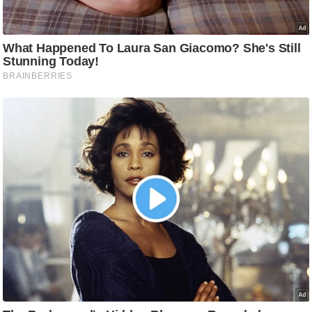
g
N
e
w
s
ला
इ
फ
स्टा
इ
ल
टे
क्नॉ
लॉ
जी
ब्यू
टी