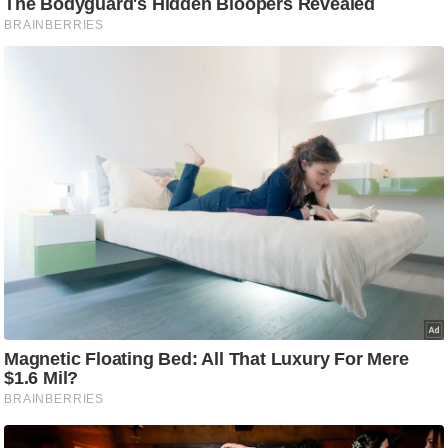
/
फै
श
न
घ
रे
लू
नु
स्खे
प
र्य
ट
न
स्थ
ल
फि