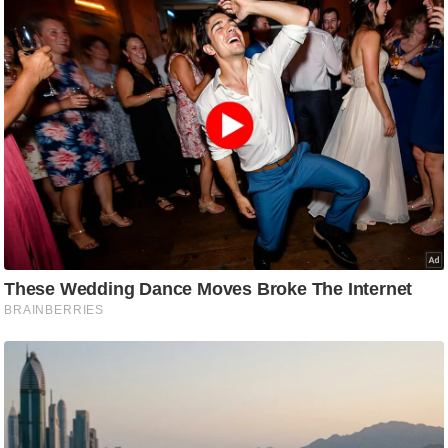
ट
ने
स
मं
त्रा
रि
ले
श
न
शि
प
रा
ज
नी
ति
वि
श्ले