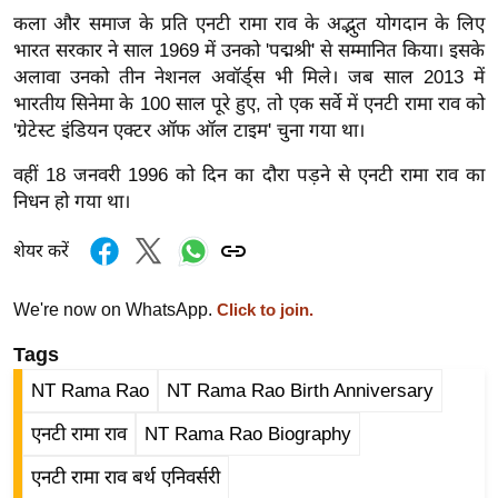
र्ल्ड
कला और समाज के प्रति एनटी रामा राव के अद्भुत योगदान के लिए
भारत सरकार ने साल 1969 में उनको 'पद्मश्री' से सम्मानित किया। इसके
न्यू
अलावा उनको तीन नेशनल अवॉर्ड्स भी मिले। जब साल 2013 में
ज
भारतीय सिनेमा के 100 साल पूरे हुए, तो एक सर्वे में एनटी रामा राव को
ब्री
'ग्रेटेस्ट इंडियन एक्टर ऑफ ऑल टाइम' चुना गया था।
फ
म
वहीं 18 जनवरी 1996 को दिन का दौरा पड़ने से एनटी रामा राव का
निधन हो गया था।
नो
रं
शेयर करें
ज
न
We're now on WhatsApp.
Click to join.
ज
ग
Tags
त
NT Rama Rao
NT Rama Rao Birth Anniversary
बॉ
एनटी रामा राव
NT Rama Rao Biography
ली
वु
एनटी रामा राव बर्थ एनिवर्सरी