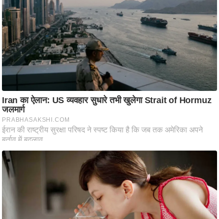
ष
ण
स
म
सा
म
यि
क
मा
तृ
भू
मि
स्तं
भ
ए
म
.