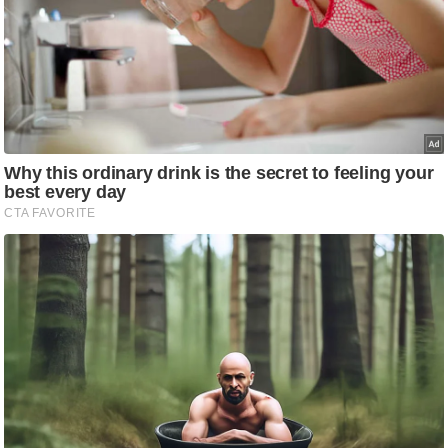
आ
र
.
आ
ई
.
चा
य
प
र
स
मी
क्षा
ध
र्म
ज्यो