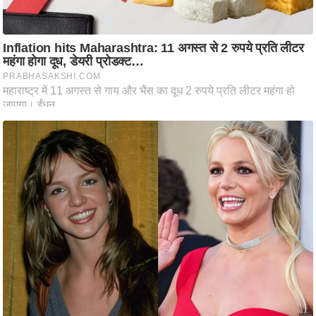
आ
र
.
आ
ई
.
चा
य
प
र
स
मी
क्षा
ध
र्म
ज्यो