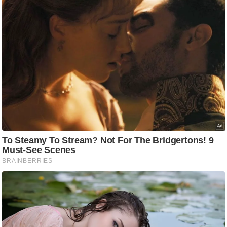
/
फै
श
न
घ
रे
लू
नु
स्खे
प
र्य
ट
न
स्थ
ल
फि