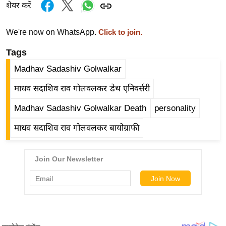
ड
शेयर करें
हॉ
ली
We're now on WhatsApp.
Click to join.
वु
Tags
ड
Madhav Sadashiv Golwalkar
फि
ल्म
माधव सदाशिव राव गोलवलकर डेथ एनिवर्सरी
स
Madhav Sadashiv Golwalkar Death
personality
मी
क्षा
माधव सदाशिव राव गोलवलकर बायोग्राफी
B
r
e
a
k
i
n