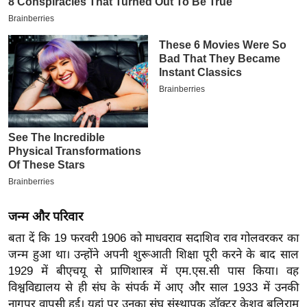
इ
म
ई
-
पे
प
र
मि
सा
ल
जन्म और परिवार
बे
मि
बता दें कि 19 फरवरी 1906 को माधवराव सदाशिव राव गोलवरकर का
जन्म हुआ था। उन्होंने अपनी शुरूआती शिक्षा पूरी करने के बाद साल
सा
1929 में बीएचयू से प्राणिशास्त्र में एम.एस.सी पास किया। वह
ल
विश्वविद्यालय से ही संघ के संपर्क में आए और साल 1933 में उनकी
श
नागपुर वापसी हुई। यहां पर उनका संघ संस्थापक डॉक्टर केशव बलिराम