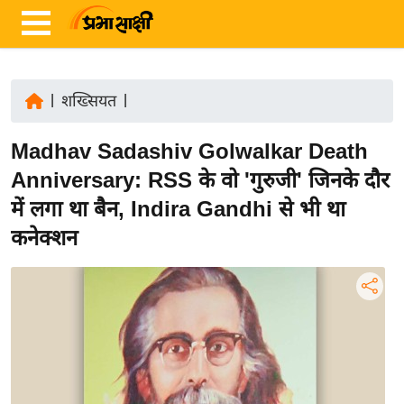
|
शख्सियत
|
ता
Madhav Sadashiv Golwalkar Death
ज़ा
ख
Anniversary: RSS के वो 'गुरुजी' जिनके दौर
ब
में लगा था बैन, Indira Gandhi से भी था
र
कनेक्शन
रा
ष्ट्री
य
अं
त
र्रा
ष्ट्री