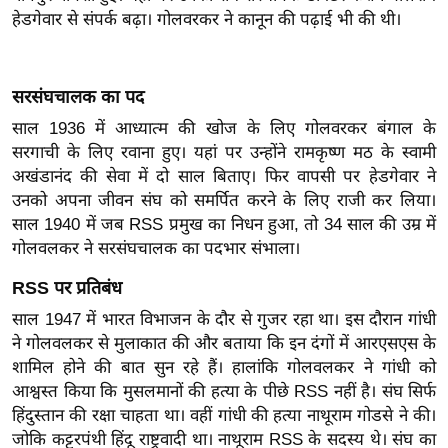
ख्सि
हेडगेवार से संपर्क बढ़ा। गोलवरकर ने कानून की पढ़ाई भी की थी।
य
त
यं
सरसंघचालक का पद
ग
साल 1936 में आध्यात्म की खोज के लिए गोलवरकर बंगाल के
इं
सरगाची के लिए रवाना हुए। यहां पर उन्होंने रामकृष्ण मठ के स्वामी
डि
अखंडानंद की सेवा में दो साल बिताए। फिर वापसी पर हेडगेवार ने
या
उनको अपना जीवन संघ को समर्पित करने के लिए राजी कर लिया।
साल 1940 में जब RSS प्रमुख का निधन हुआ, तो 34 साल की उम्र में
सा
गोलवलकर ने सरसंघचालक का पदभार संभाला।
हि
त्य
RSS पर प्रतिबंध
ज
साल 1947 में भारत विभाजन के दौर से गुजर रहा था। इस दौरान गांधी
ग
ने गोलवलकर से मुलाकात की और बताया कि इन दंगों में आरएसएस के
त
शामिल होने की बात सुन रहे हैं। हालांकि गोलवलकर ने गांधी को
ऑ
आश्वस्त किया कि मुसलमानों की हत्या के पीछे RSS नहीं है। संघ सिर्फ
टो
हिंदुस्तान की रक्षा चाहता था। वहीं गांधी की हत्या नाथूराम गोडसे ने की।
व
जोकि कट्टरपंथी हिंदू राष्ट्रवादी था। नाथूराम RSS के सदस्य थे। संघ का