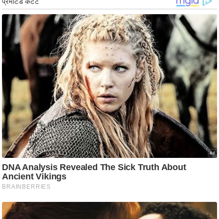
g
N
e
w
s
ला
इ
फ
स्टा
इ
ल
टे
क्नॉ
लॉ
जी
ब्यू
टी