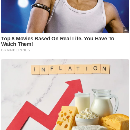
ष
ण
स
म
सा
म
यि
क
मा
तृ
भू
मि
स्तं
भ
ए
म
.