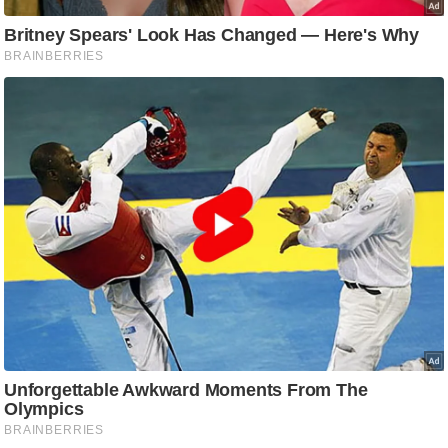
ति
ष
प्र
भु
म
हि
मा
/
ध
र्म
स्थ
ल
व्र
त
त्यो
हा
र