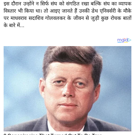
य
इस दौरान उन्होंने न सिर्फ संघ को संगठित रखा बल्कि संघ का व्यापक
ब
विस्तार भी किया था। तो आइए जानते हैं उनकी डेथ एनिवर्सरी के मौके
पर माधवराव सदाशिव गोलवलकर के जीवन से जुड़ी कुछ रोचक बातों
ज
के बारे में...
ट
खे
ल
क्रि
के
ट
I
P
L
2
0
2
6
क्रा