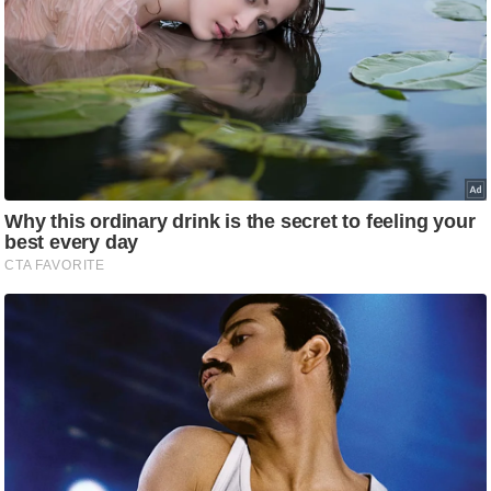
ट
ने
स
मं
त्रा
रि
ले
श
न
शि
प
रा
ज
नी
ति
वि
श्ले