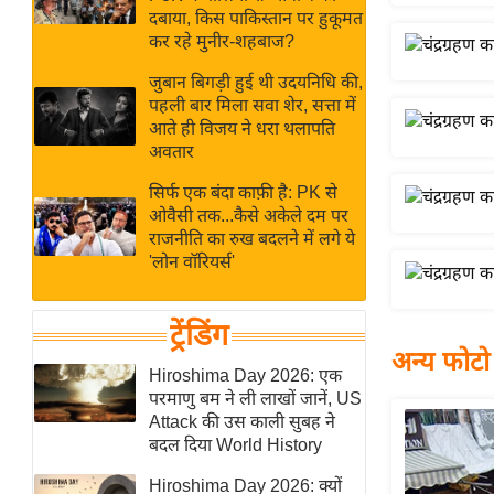
बजट
Hindi
दबाया, किस पाकिस्तान पर हुकूमत
खेल
News
कर रहे मुनीर-शहबाज?
क्रिकेट
जुबान बिगड़ी हुई थी उदयनिधि की,
Hindi
IPL
पहली बार मिला सवा शेर, सत्ता में
आते ही विजय ने धरा थलापति
Videos
2026
अवतार
क्राइम
सिर्फ एक बंदा काफ़ी है: PK से
ई-पेपर
ओवैसी तक...कैसे अकेले दम पर
मिसाल बेमिसाल
राजनीति का रुख बदलने में लगे ये
'लोन वॉरियर्स'
शख्सियत
यंग इंडिया
ट्रेंडिंग
साहित्य जगत
अन्य फोटो
ऑटो वर्ल्ड
Hiroshima Day 2026: एक
परमाणु बम ने ली लाखों जानें, US
न्यूज ब्रीफ
Attack की उस काली सुबह ने
मनोरंजन जगत
बदल दिया World History
बॉलीवुड
Hiroshima Day 2026: क्यों