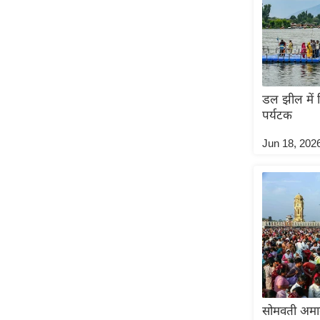
ऑडियो
इंफ़ोग्राफ़िक
राज्यों से
शहरों से
डल झील में 
वेब स्टोरी
पर्यटक
कार्टून
Jun 18, 202
Short
Videos
iOS App
About us
Contact Editor
Advertise
Privacy Policy
Grievance
सोमवती अमावस्
Redressal