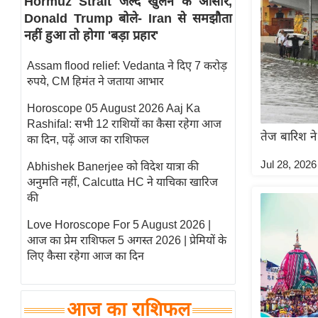
Hormuz Strait जल्द खुलने के आसार,
Donald Trump बोले- Iran से समझौता
स्तंभ
नहीं हुआ तो होगा 'बड़ा प्रहार'
एम.
आर.
Assam flood relief: Vedanta ने दिए 7 करोड़
आई.
रुपये, CM हिमंत ने जताया आभार
चाय पर
Horoscope 05 August 2026 Aaj Ka
समीक्षा
Rashifal: सभी 12 राशियों का कैसा रहेगा आज
तेज बारिश ने
धर्म
का दिन, पढ़ें आज का राशिफल
ज्योतिष
Jul 28, 2026
Abhishek Banerjee को विदेश यात्रा की
अनुमति नहीं, Calcutta HC ने याचिका खारिज
प्रभु
की
महिमा/
धर्मस्थल
Love Horoscope For 5 August 2026 |
आज का प्रेम राशिफल 5 अगस्त 2026 | प्रेमियों के
व्रत
लिए कैसा रहेगा आज का दिन
त्योहार
राशिफल
विशेष
आज का राशिफल