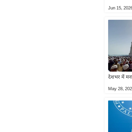
Jun 15, 202
Code Of Ethics
RSS
Our Team
Expert Panel
Loksabhachunav
Android App
देशभर में म
May 28, 20