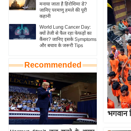
हॉलीवुड
मनाया जाता है हिरोशिमा डे?
जानिए परमाणु हमले की पूरी
फिल्म समीक्षा
कहानी
Breaking
World Lung Cancer Day:
News
क्यों तेजी से फैल रहा फेफड़ों का
लाइफस्टाइल
कैंसर? जानिए इसके Symptoms
और बचाव के जरूरी Tips
टेक्नॉलॉजी
ब्यूटी/फैशन
Recommended
घरेलू नुस्खे
पर्यटन स्थल
फिटनेस मंत्रा
रिलेशनशिप
राजनीति
विश्लेषण
भगवान शि
समसामयिक
मातृभूमि