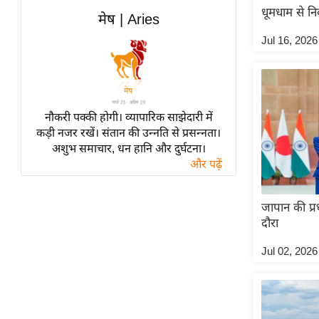
विश्लेषण
धूमधाम से न
मेष | Aries
ट्रेंडिंग
Jul 16, 2026
Q
u
i
c
नौकरी पक्की होगी। व्यापारिक साझेदारी में
कड़ी नजर रखें। संतान की उन्नति से प्रसन्नता।
k
अशुभ समाचार, धन हानि और दुर्घटना।
L
और पढ़ें
i
n
k
जापान की प्र
s
दौरा
विधानसभा
Jul 02, 2026
चुनाव
फोटो
वीडियो