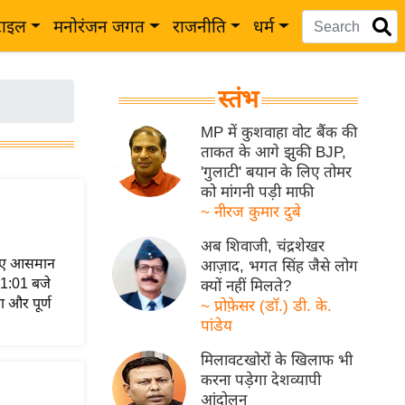
टाइल
मनोरंजन जगत
राजनीति
धर्म
स्तंभ
MP में कुशवाहा वोट बैंक की
ताकत के आगे झुकी BJP,
'गुलाटी' बयान के लिए तोमर
को मांगनी पड़ी माफी
~ नीरज कुमार दुबे
अब शिवाजी, चंद्रशेखर
े लिए आसमान
आज़ाद, भगत सिंह जैसे लोग
 11:01 बजे
क्यों नहीं मिलते?
ा और पूर्ण
~ प्रोफ़ेसर (डॉ.) डी. के.
पांडेय
मिलावटखोरों के खिलाफ भी
करना पड़ेगा देशव्यापी
आंदोलन