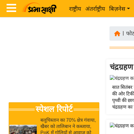
राष्ट्रीय
अंतर्राष्ट्रीय
बिज़नेस
Latest
ता
News
|
फोट
ज़ा
in
ख
Hindi
ब
र
चंद्रग्र
Hindi
राष्ट्रीय
News
अंतर्राष्ट्रीय
Live
सात सितंबर ल
बिज़नेस
की ओर टिकी 
उद्योग
पृथ्वी की छा
Breaking
चंद्रग्रहण क
स्पेशल रिपोर्ट
जगत
News in
विशेषज्ञ
Hindi
बलूचिस्तान का 70% क्षेत्र गंवाया,
राय
खैबर को तालिबान ने कब्जाया,
PoK में गोलियों से आवाज को