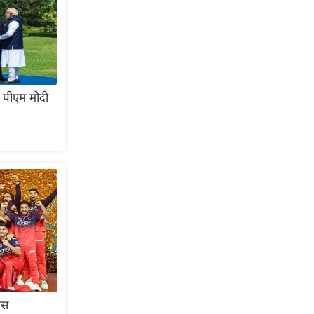
ए पीएम मोदी
ास