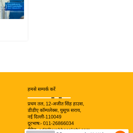
हमसे सम्पर्क करें
प्रथम तल, 12-अजीत सिंह हाउस,
डीडीए कॉम्पलेक्स, युसूफ सराय,
नई दिल्ली-110049
दूरभाषः- 011-26866034
ईमेल-
edit@prabhasakshi.com