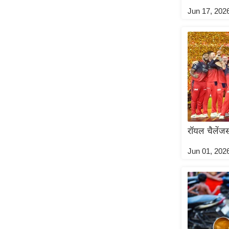
Jun 17, 202
Code Of Ethics
RSS
Our Team
Expert Panel
Loksabhachunav
Android App
रॉयल चैलेंजर्
Jun 01, 202