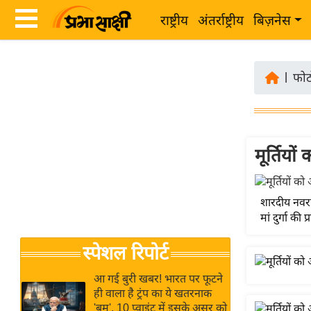
राष्ट्रीय
अंतर्राष्ट्रीय
बिज़नेस
Latest
ता
News
|
फोट
ज़ा
in
ख
Hindi
ब
र
मूर्तियो
Hindi
राष्ट्रीय
News
अंतर्राष्ट्रीय
Live
शारदीय नवरात
बिज़नेस
मां दुर्गा की
उद्योग
Breaking
स्पेशल रिपोर्ट
जगत
News in
विशेषज्ञ
Hindi
आ गई बुरी खबर! भारत पर फूटने
राय
ही वाला है ट्रंप का ये खतरनाक
'बम', 10 प्वाइंट में इसके असर को