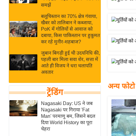
बजट
Hindi
समझें
खेल
News
बलूचिस्तान का 70% क्षेत्र गंवाया,
क्रिकेट
खैबर को तालिबान ने कब्जाया,
Hindi
IPL
PoK में गोलियों से आवाज को
दबाया, किस पाकिस्तान पर हुकूमत
Videos
2026
कर रहे मुनीर-शहबाज?
क्राइम
जुबान बिगड़ी हुई थी उदयनिधि की,
ई-पेपर
पहली बार मिला सवा शेर, सत्ता में
मिसाल बेमिसाल
आते ही विजय ने धरा थलापति
अवतार
शख्सियत
यंग इंडिया
अन्य फोटो
ट्रेंडिंग
साहित्य जगत
ऑटो वर्ल्ड
Nagasaki Day: US ने जब
Nagasaki पर गिराया 'Fat
न्यूज ब्रीफ
Man' परमाणु बम, जिसने बदल
मनोरंजन जगत
दिया World History का पूरा
चेहरा
बॉलीवुड