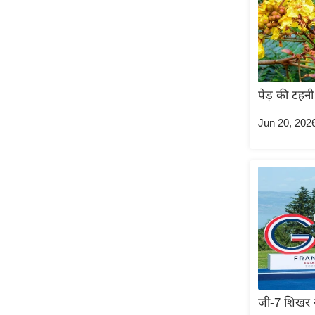
ऑडियो
इंफ़ोग्राफ़िक
राज्यों से
शहरों से
पेड़ की टहनी
वेब स्टोरी
Jun 20, 202
कार्टून
Short
Videos
iOS App
About us
Contact Editor
Advertise
Privacy Policy
Grievance
जी-7 शिखर स
Redressal