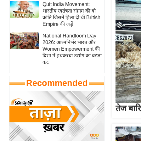
हॉलीवुड
Quit India Movement:
भारतीय स्वतंत्रता संग्राम की वो
फिल्म समीक्षा
क्रांति जिसने हिला दी थी British
Breaking
Empire की जड़ें
News
National Handloom Day
लाइफस्टाइल
2026: आत्मनिर्भर भारत और
Women Empowerment की
टेक्नॉलॉजी
दिशा में हथकरघा उद्योग का बढ़ता
ब्यूटी/फैशन
कद
घरेलू नुस्खे
पर्यटन स्थल
Recommended
फिटनेस मंत्रा
रिलेशनशिप
तेज बार
राजनीति
विश्लेषण
समसामयिक
मातृभूमि