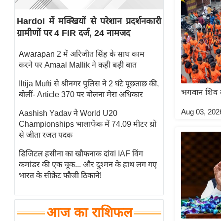
स्तंभ
Hardoi में मक्खियों से परेशान प्रदर्शनकारी
एम.
ग्रामीणों पर 4 FIR दर्ज, 24 नामजद
आर.
आई.
Awarapan 2 में अरिजीत सिंह के साथ काम
करने पर Amaal Mallik ने कही बड़ी बात
चाय पर
समीक्षा
Iltija Mufti से श्रीनगर पुलिस ने 2 घंटे पूछताछ की,
भगवान शिव की
बोलीं- Article 370 पर बोलना मेरा अधिकार
धर्म
ज्योतिष
Aug 03, 202
Aashish Yadav ने World U20
Championships भालाफेंक में 74.09 मीटर थ्रो
प्रभु
से जीता रजत पदक
महिमा/
धर्मस्थल
डिजिटल हसीना का खौफनाक दांव! IAF विंग
कमांडर की एक चूक... और दुश्मन के हाथ लग गए
व्रत
भारत के सीक्रेट फौजी ठिकाने!
त्योहार
राशिफल
आज का राशिफल
विशेष