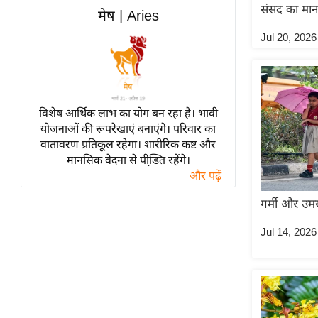
विश्लेषण
संसद का मानस
मेष | Aries
ट्रेंडिंग
Jul 20, 2026
Q
u
i
विशेष आर्थिक लाभ का योग बन रहा है। भावी
c
योजनाओं की रूपरेखाएं बनाएंगे। परिवार का
k
वातावरण प्रतिकूल रहेगा। शारीरिक कष्ट और
L
मानसिक वेदना से पीडि़त रहेंगे।
i
और पढ़ें
n
k
गर्मी और उम
s
Jul 14, 2026
विधानसभा
चुनाव
फोटो
वीडियो