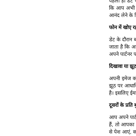
पहली ही डेट प
ऑडियो
कि आप अभी भी
आनंद लेने के 
इंफ़ोग्राफ़िक
राज्यों से
फोन में खोए र
शहरों से
डेट के दौरान 
वेब स्टोरी
जाता है कि आ
कार्टून
अपने पार्टनर पर
Short
दिखावा या झूठ
Videos
अपनी इमेज को
iOS App
झूठ पर आधारि
About us
है। इसलिए ईमा
Contact Editor
दूसरों के प्रति
Advertise
आप अपने पार्
Privacy Policy
हैं, तो आपका
Grievance
से पेश आएं, 
Redressal