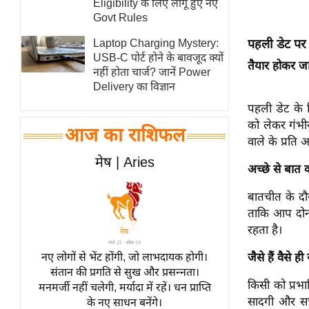
Eligibility के लिए लागू हुए नए
स्तंभ
Govt Rules
एम.
पहली डेट पर 
Laptop Charging Mystery:
आर.
USB-C पोर्ट होने के बावजूद क्यों
तैयार होकर जा
नहीं होता चार्ज? जानें Power
आई.
Delivery का विज्ञान
चाय पर
पहली डेट के 
समीक्षा
को लेकर गंभी
आज का राशिफल
धर्म
वाले के प्रति 
ज्योतिष
मेष | Aries
अच्छे से बात 
प्रभु
महिमा/
बातचीत के दौर
ताकि आप दोनो
धर्मस्थल
रहता है।
व्रत
त्योहार
जैसे हैं वैसे ही
नए लोगों से भेंट होंगी, जो लाभदायक होगी।
संतान की प्रगति से सुख और प्रसन्नता।
राशिफल
किसी को प्रभा
मनमर्जी नहीं चलेगी, मर्यादा में रहें। धन प्राप्ति
विशेष
सादगी और सच्
के नए साधन बनेंगे।