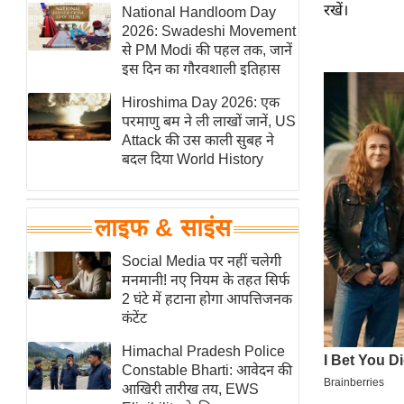
रखें।
हॉलीवुड
National Handloom Day
2026: Swadeshi Movement
फिल्म समीक्षा
से PM Modi की पहल तक, जानें
Breaking
इस दिन का गौरवशाली इतिहास
News
Hiroshima Day 2026: एक
लाइफस्टाइल
परमाणु बम ने ली लाखों जानें, US
Attack की उस काली सुबह ने
टेक्नॉलॉजी
बदल दिया World History
ब्यूटी/फैशन
घरेलू नुस्खे
लाइफ & साइंस
पर्यटन स्थल
फिटनेस मंत्रा
Social Media पर नहीं चलेगी
मनमानी! नए नियम के तहत सिर्फ
रिलेशनशिप
2 घंटे में हटाना होगा आपत्तिजनक
राजनीति
कंटेंट
विश्लेषण
Himachal Pradesh Police
समसामयिक
Constable Bharti: आवेदन की
आखिरी तारीख तय, EWS
मातृभूमि