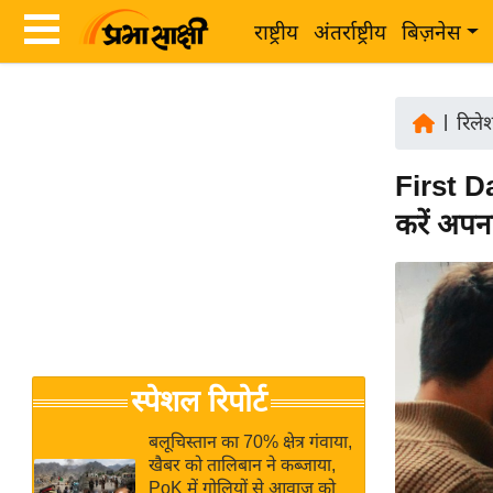
राष्ट्रीय
अंतर्राष्ट्रीय
बिज़नेस
Latest
ता
News
|
रिले
ज़ा
in
ख
First D
Hindi
ब
करें अप
र
Hindi
राष्ट्रीय
News
अंतर्राष्ट्रीय
Live
बिज़नेस
उद्योग
Breaking
स्पेशल रिपोर्ट
जगत
News in
विशेषज्ञ
Hindi
बलूचिस्तान का 70% क्षेत्र गंवाया,
राय
खैबर को तालिबान ने कब्जाया,
PoK में गोलियों से आवाज को