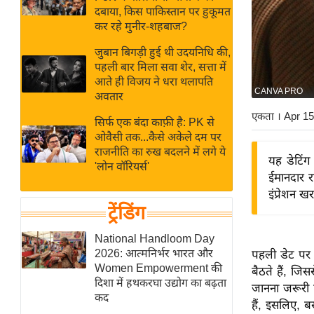
बजट
Hindi
दबाया, किस पाकिस्तान पर हुकूमत
खेल
News
कर रहे मुनीर-शहबाज?
क्रिकेट
जुबान बिगड़ी हुई थी उदयनिधि की,
Hindi
IPL
पहली बार मिला सवा शेर, सत्ता में
आते ही विजय ने धरा थलापति
Videos
2026
CANVA PRO
अवतार
क्राइम
एकता
। Apr 1
सिर्फ एक बंदा काफ़ी है: PK से
ई-पेपर
ओवैसी तक...कैसे अकेले दम पर
मिसाल बेमिसाल
राजनीति का रुख बदलने में लगे ये
यह डेटिं
'लोन वॉरियर्स'
शख्सियत
ईमानदार र
यंग इंडिया
इंप्रेशन ख
ट्रेंडिंग
साहित्य जगत
ऑटो वर्ल्ड
National Handloom Day
2026: आत्मनिर्भर भारत और
पहली डेट पर 
न्यूज ब्रीफ
Women Empowerment की
बैठते हैं, जि
मनोरंजन जगत
दिशा में हथकरघा उद्योग का बढ़ता
जानना जरूरी 
कद
बॉलीवुड
हैं, इसलिए, ब