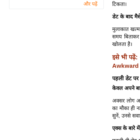
विश्लेषण
टिकता।
और पढ़ें
ट्रेंडिंग
डेट के बाद मै
Q
मुलाकात खत्म
u
समय बिताकर 
i
खोलता है।
c
इसे भी पढ़ें:
k
Awkward 
L
i
पहली डेट पर 
n
केवल अपने बारे
k
s
अक्सर लोग अपन
का मौका ही नह
विधानसभा
सुनें, उनसे स
चुनाव
फोटो
एक्स के बारे मे
वीडियो