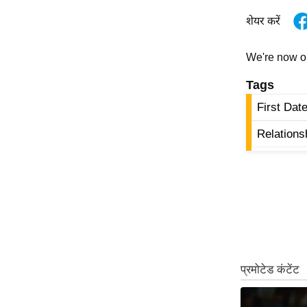
Code Of Ethics
शेयर करें
RSS
We're now 
Our Team
Expert Panel
Tags
Loksabhachunav
First Dat
Android App
Relations