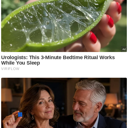
g
N
e
w
s
ला
इ
फ
स्टा
इ
ल
टे
क्नॉ
लॉ
जी
ब्यू
टी