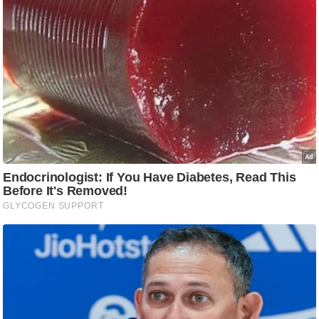
ति
ष
प्र
भु
म
हि
मा
/
ध
र्म
स्थ
ल
व्र
त
त्यो
हा
र