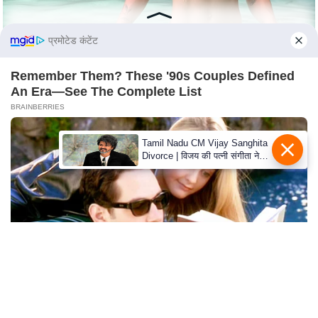
s
a
l
प्रमोटेड कंटेंट
C
Remember Them? These '90s Couples Defined
o
An Era—See The Complete List
d
BRAINBERRIES
e
O
Tamil Nadu CM Vijay Sanghita
f
Divorce | विजय की पत्नी संगीता ने
E
वापस ली तलाक की अर्जी, कोर्ट ने
मामले को किया निपटाया
t
h
i
c
s
R
S
From Albinos To Polygamists: The World's Most