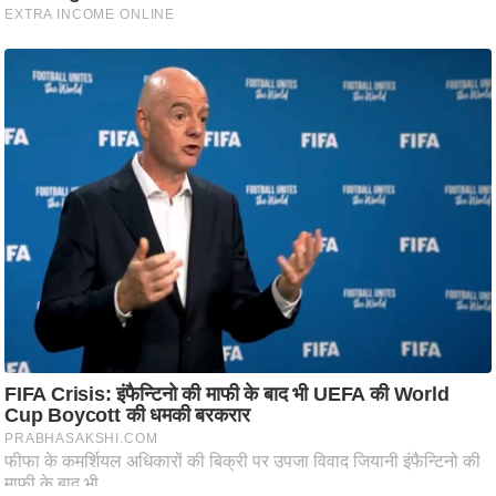
ष
ण
स
म
सा
म
यि
क
मा
तृ
भू
मि
स्तं
भ
ए
म
.