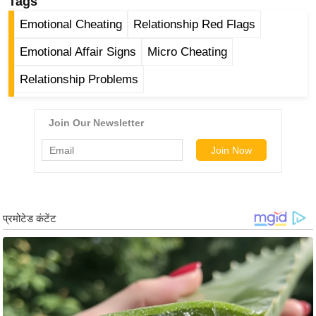
ड
Tags
हॉ
Emotional Cheating
Relationship Red Flags
ली
Emotional Affair Signs
Micro Cheating
वु
ड
Relationship Problems
फि
ल्म
स
मी
क्षा
B
r
e
a
k
i
n