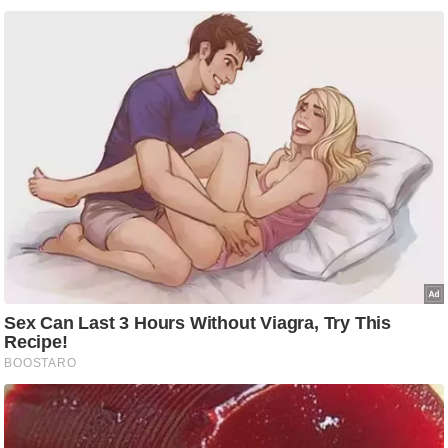
आ
र
.
आ
ई
.
चा
य
प
र
स
मी
क्षा
ध
र्म
ज्यो