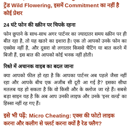
ख्सि
ट्रेंड Wild Flowering, इसमें Commitment का नहीं है
य
कोई प्रेशर
त
24 घंटे फोन की स्क्रीन पर चिपके रहना
यं
ग
फोन छुपाने के साथ-साथ अगर पार्टनर का ज्यादातर समय स्क्रीन पर ही
बीत रहा है, तो यह खतरे का इशारा है। एक तो आपको उनके फोन का
इं
एक्सेस नहीं है, और दूसरा वो लगातार किससे चैटिंग या बात करने में
डि
बिजी हैं, इस बात की आपको कोई भनक नहीं होती।
या
सा
रिश्ते में अचानक वाइब का बदल जाना
हि
क्या आपको फील हो रहा है कि आपका पार्टनर अब पहले जैसा नहीं
त्य
रहा और आपके बीच एक अजीब सी दूरी आ गई है? इसका सीधा
ज
मतलब यह हो सकता है कि वो किसी और के क्लोज जा रहे हैं। सबसे
ग
बड़ा साइन यह है कि अब आप उनकी लाइफ और उनके 'इनर वर्ल्ड' का
त
हिस्सा नहीं रह गए हैं।
ऑ
इसे भी पढ़ें:
Micro Cheating: एक्स की फोटो लाइक
टो
करना और कलीग से फ्लर्ट करना क्यों है रेड फ्लैग?
व