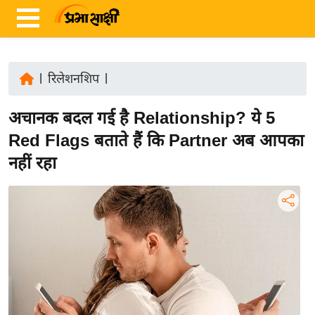
|
रिलेशनशिप
|
ता
अचानक बदल गई है Relationship? ये 5
ज़ा
ख
Red Flags बताते हैं कि Partner अब आपका
ब
नहीं रहा
र
रा
ष्ट्री
य
अं
त
र्रा
ष्ट्री