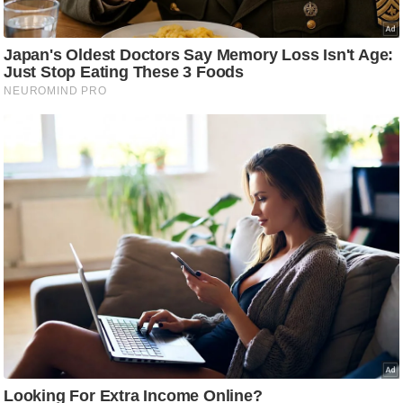
ट
ने
स
मं
त्रा
रि
ले
श
न
शि
प
रा
ज
नी
ति
वि
श्ले