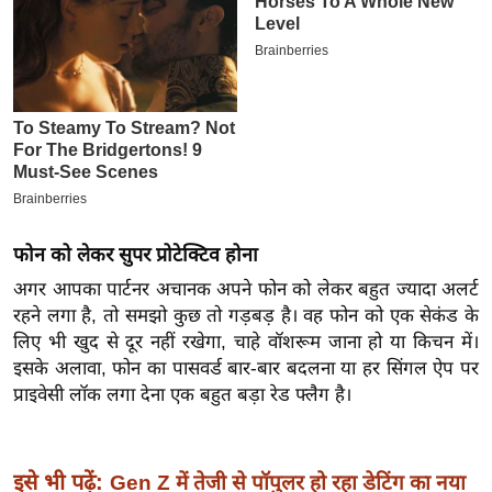
इ
म
ई
-
पे
प
र
मि
फोन को लेकर सुपर प्रोटेक्टिव होना
सा
अगर आपका पार्टनर अचानक अपने फोन को लेकर बहुत ज्यादा अलर्ट
ल
रहने लगा है, तो समझो कुछ तो गड़बड़ है। वह फोन को एक सेकंड के
लिए भी खुद से दूर नहीं रखेगा, चाहे वॉशरूम जाना हो या किचन में।
बे
इसके अलावा, फोन का पासवर्ड बार-बार बदलना या हर सिंगल ऐप पर
मि
प्राइवेसी लॉक लगा देना एक बहुत बड़ा रेड फ्लैग है।
सा
ल
श
इसे भी पढ़ें:
Gen Z में तेजी से पॉपुलर हो रहा डेटिंग का नया