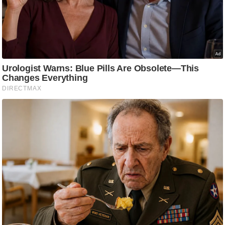
/
फै
श
न
घ
रे
लू
नु
स्खे
प
र्य
ट
न
स्थ
ल
फि