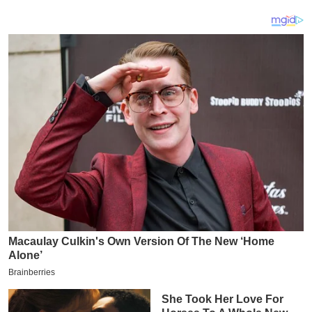
य
ब
ज
ट
खे
ल
क्रि
के
ट
I
P
L
2
0
2
6
क्रा