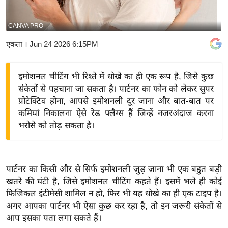
य
बि
CANVA PRO
ज़
एकता
। Jun 24 2026 6:15PM
ने
स
इमोशनल चीटिंग भी रिश्ते में धोखे का ही एक रूप है, जिसे कुछ
उ
संकेतों से पहचाना जा सकता है। पार्टनर का फोन को लेकर सुपर
द्यो
प्रोटेक्टिव होना, आपसे इमोशनली दूर जाना और बात-बात पर
ग
कमियां निकालना ऐसे रेड फ्लैग्स हैं जिन्हें नजरअंदाज करना
ज
भरोसे को तोड़ सकता है।
ग
त
वि
पार्टनर का किसी और से सिर्फ इमोशनली जुड़ जाना भी एक बहुत बड़ी
शे
खतरे की घंटी है, जिसे इमोशनल चीटिंग कहते हैं। इसमें भले ही कोई
ष
फिजिकल इंटीमेसी शामिल न हो, फिर भी यह धोखे का ही एक टाइप है।
ज्ञ
अगर आपका पार्टनर भी ऐसा कुछ कर रहा है, तो इन जरूरी संकेतों से
रा
आप इसका पता लगा सकते हैं।