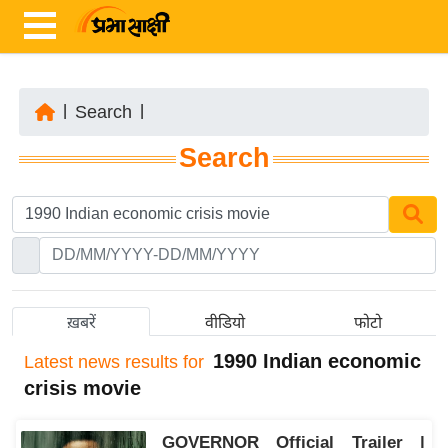
|
Search
|
ता
Search
ज़ा
ख
ब
र
रा
ष्ट्री
ख़बरें
वीडियो
फोटो
य
1990 Indian economic
Latest
news results for
अं
crisis movie
त
र्रा
GOVERNOR Official Trailer |
ष्ट्री