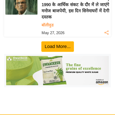
1990 के आर्थिक संकट के दौर में ले जाएंगे
य
मनोज बाजपेयी, इस दिन सिनेमाघरों में देगी
बि
दस्तक
ज़
बॉलीवुड
ने
May 27, 2026
स
उ
Load More...
द्यो
ग
ज
ग
त
वि
शे
ष
ज्ञ
रा