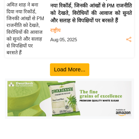
नया रिकॉर्ड, जिनकी आंखों से PM राजनीति
य
को देखते, विरोधियों की आवाज को सुनते
बि
और सलाह से विपक्षियों पर बरसते हैं
ज़
राष्ट्रीय
ने
Aug 05, 2025
स
उ
द्यो
ग
Load More...
ज
ग
त
वि
शे
ष
ज्ञ
रा