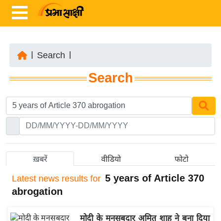
|
Search
|
ता
Search
ज़ा
ख
ब
र
रा
ष्ट्री
ख़बरें
वीडियो
फोटो
य
5 years of Article 370
Latest
news results for
अं
abrogation
त
र्रा
मोदी के मनसबदार अमित शाह ने बना दिया
ष्ट्री