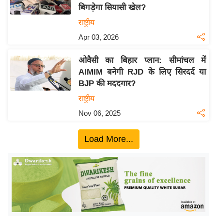
बिगड़ेगा सियासी खेल?
य
राष्ट्रीय
बि
Apr 03, 2026
ज़
ने
ओवैसी का बिहार प्लान: सीमांचल में
स
AIMIM बनेगी RJD के लिए सिरदर्द या
उ
BJP की मददगार?
द्यो
राष्ट्रीय
ग
Nov 06, 2025
ज
ग
Load More...
त
वि
शे
ष
ज्ञ
रा