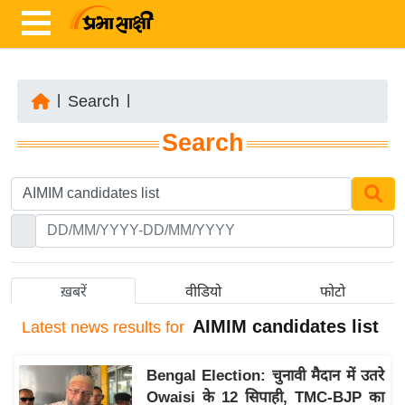
|
Search
|
ता
Search
ज़ा
ख
ब
र
रा
ष्ट्री
ख़बरें
वीडियो
फोटो
य
AIMIM candidates list
Latest
news results for
अं
त
Bengal Election: चुनावी मैदान में उतरे
र्रा
Owaisi के 12 सिपाही, TMC-BJP का
ष्ट्री