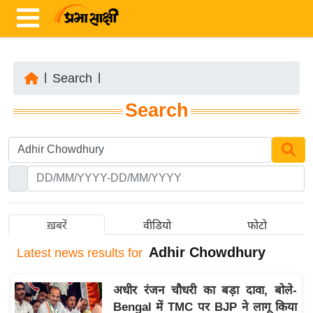
|
Search
|
ता
Search
ज़ा
ख
ब
र
रा
ष्ट्री
ख़बरें
वीडियो
फोटो
य
Adhir Chowdhury
Latest
news results for
अं
त
अधीर रंजन चौधरी का बड़ा दावा, बोले-
र्रा
Bengal में TMC पर BJP ने लागू किया
ष्ट्री