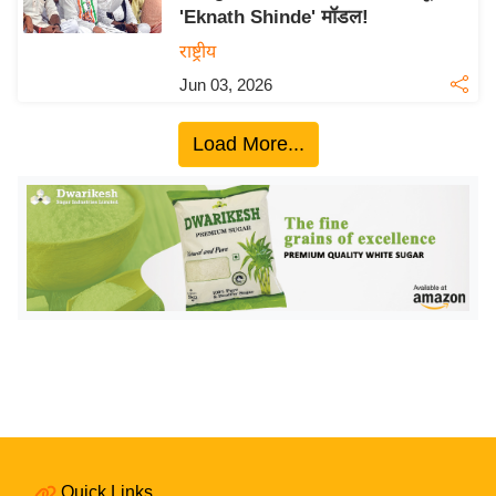
'Eknath Shinde' मॉडल!
य
राष्ट्रीय
बि
Jun 03, 2026
ज़
ने
Load More...
स
उ
द्यो
ग
ज
ग
त
वि
शे
ष
ज्ञ
रा
Quick Links