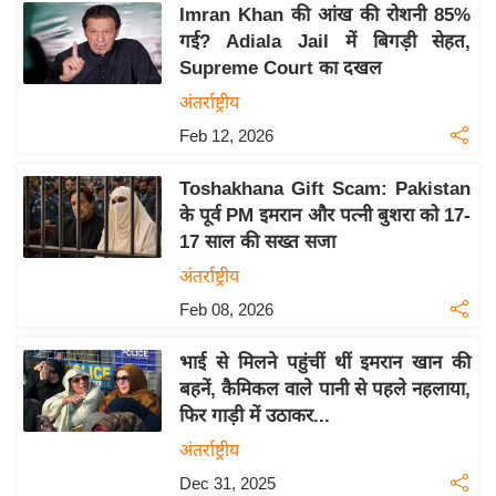
Imran Khan की आंख की रोशनी 85%
इ
गई? Adiala Jail में बिगड़ी सेहत,
म
Supreme Court का दखल
ई
अंतर्राष्ट्रीय
-
Feb 12, 2026
पे
प
Toshakhana Gift Scam: Pakistan
र
के पूर्व PM इमरान और पत्नी बुशरा को 17-
मि
17 साल की सख्त सजा
सा
अंतर्राष्ट्रीय
ल
Feb 08, 2026
बे
भाई से मिलने पहुंचीं थीं इमरान खान की
मि
बहनें, कैमिकल वाले पानी से पहले नहलाया,
सा
फिर गाड़ी में उठाकर...
ल
अंतर्राष्ट्रीय
श
Dec 31, 2025