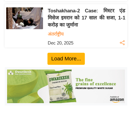
ख्सि
य
Toshakhana-2 Case: मिस्टर एंड
त
मिसेज इमरान को 17 साल की सजा, 1-1
करोड़ का जुर्माना
यं
ग
अंतर्राष्ट्रीय
इं
Dec 20, 2025
डि
या
Load More...
सा
हि
त्य
ज
ग
त
ऑ
टो
व