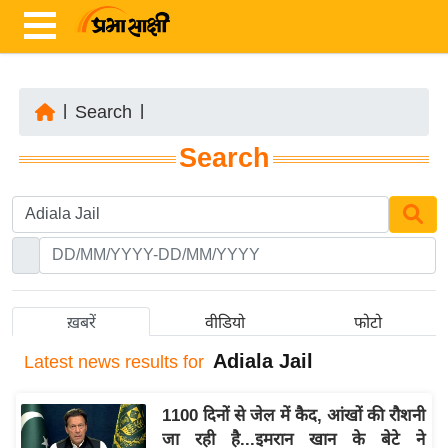
|
Search
|
ता
Search
ज़ा
ख
ब
र
रा
ष्ट्री
ख़बरें
वीडियो
फोटो
य
Adiala Jail
Latest
news results for
अं
त
1100 दिनों से जेल में कैद, आंखों की रौशनी
र्रा
जा रही है...इमरान खान के बेटे ने
ष्ट्री