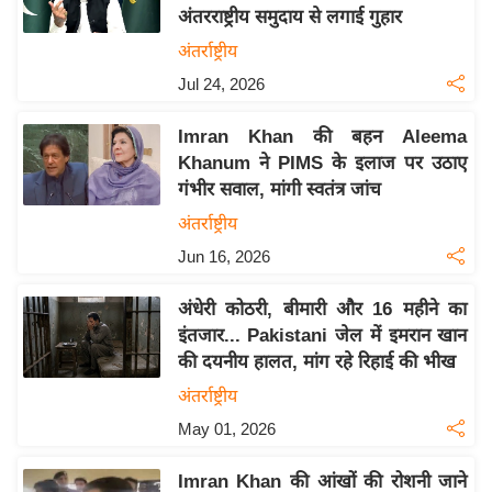
अंतरराष्ट्रीय समुदाय से लगाई गुहार
य
अंतर्राष्ट्रीय
बि
Jul 24, 2026
ज़
ने
Imran Khan की बहन Aleema
स
Khanum ने PIMS के इलाज पर उठाए
उ
गंभीर सवाल, मांगी स्वतंत्र जांच
द्यो
अंतर्राष्ट्रीय
ग
Jun 16, 2026
ज
ग
अंधेरी कोठरी, बीमारी और 16 महीने का
त
इंतजार... Pakistani जेल में इमरान खान
वि
की दयनीय हालत, मांग रहे रिहाई की भीख
शे
अंतर्राष्ट्रीय
ष
May 01, 2026
ज्ञ
रा
Imran Khan की आंखों की रोशनी जाने