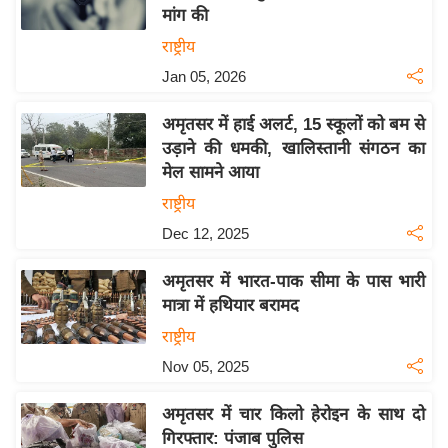
मांग की
य
राष्ट्रीय
बि
Jan 05, 2026
ज़
ने
अमृतसर में हाई अलर्ट, 15 स्कूलों को बम से
स
उड़ाने की धमकी, खालिस्तानी संगठन का
उ
मेल सामने आया
द्यो
राष्ट्रीय
ग
Dec 12, 2025
ज
ग
अमृतसर में भारत-पाक सीमा के पास भारी
त
मात्रा में हथियार बरामद
वि
राष्ट्रीय
शे
Nov 05, 2025
ष
ज्ञ
अमृतसर में चार किलो हेरोइन के साथ दो
रा
गिरफ्तार: पंजाब पुलिस