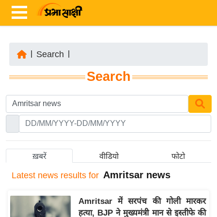
|
Search
|
ता
Search
ज़ा
ख
ब
र
रा
ष्ट्री
ख़बरें
वीडियो
फोटो
य
Amritsar news
Latest
news results for
अं
त
Amritsar में सरपंच की गोली मारकर
र्रा
हत्या, BJP ने मुख्यमंत्री मान से इस्तीफे की
ष्ट्री