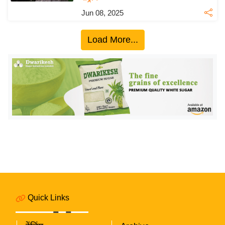
ख्सि
Jun 08, 2025
य
त
Load More...
यं
ग
इं
डि
या
सा
हि
त्य
ज
ग
त
ऑ
Quick Links
टो
व