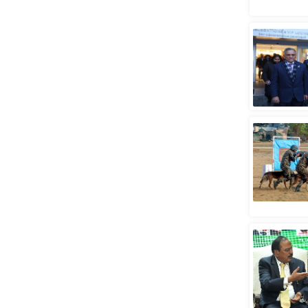
स्तंभ
एम.
आर.
आई.
चाय पर
समीक्षा
धर्म
ज्योतिष
प्रभु
महिमा/
धर्मस्थल
व्रत
त्योहार
राशिफल
विशेष