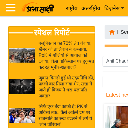
राष्ट्रीय
अंतर्राष्ट्रीय
बिज़नेस
Latest
ता
स्पेशल रिपोर्ट
News
|
Se
ज़ा
in
ख
बलूचिस्तान का 70% क्षेत्र गंवाया,
Hindi
खैबर को तालिबान ने कब्जाया,
ब
PoK में गोलियों से आवाज को
र
दबाया, किस पाकिस्तान पर हुकूमत
Hindi
कर रहे मुनीर-शहबाज?
राष्ट्रीय
News
अंतर्राष्ट्रीय
जुबान बिगड़ी हुई थी उदयनिधि की,
Live
पहली बार मिला सवा शेर, सत्ता में
बिज़नेस
आते ही विजय ने धरा थलापति
Latest
ne
उद्योग
अवतार
Breaking
जगत
News in
सिर्फ एक बंदा काफ़ी है: PK से
विशेषज्ञ
ओवैसी तक...कैसे अकेले दम पर
Hindi
राजनीति का रुख बदलने में लगे ये
राय
'लोन वॉरियर्स'