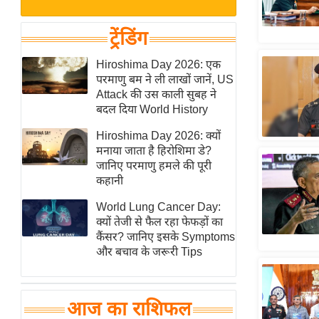
बजट
Hindi
खेल
News
ट्रेंडिंग
क्रिकेट
Hindi
Hiroshima Day 2026: एक
IPL
परमाणु बम ने ली लाखों जानें, US
Videos
2026
Attack की उस काली सुबह ने
क्राइम
बदल दिया World History
ई-पेपर
Hiroshima Day 2026: क्यों
मनाया जाता है हिरोशिमा डे?
मिसाल बेमिसाल
जानिए परमाणु हमले की पूरी
शख्सियत
कहानी
यंग इंडिया
World Lung Cancer Day:
साहित्य जगत
क्यों तेजी से फैल रहा फेफड़ों का
कैंसर? जानिए इसके Symptoms
ऑटो वर्ल्ड
और बचाव के जरूरी Tips
न्यूज ब्रीफ
मनोरंजन जगत
आज का राशिफल
बॉलीवुड