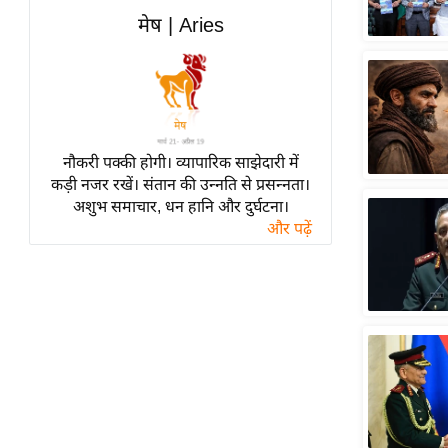
हॉलीवुड
मेष | Aries
फिल्म समीक्षा
Breaking
News
लाइफस्टाइल
नौकरी पक्की होगी। व्यापारिक साझेदारी में
टेक्नॉलॉजी
कड़ी नजर रखें। संतान की उन्नति से प्रसन्नता।
ब्यूटी/फैशन
अशुभ समाचार, धन हानि और दुर्घटना।
घरेलू नुस्खे
और पढ़ें
पर्यटन स्थल
फिटनेस मंत्रा
रिलेशनशिप
राजनीति
विश्लेषण
समसामयिक
मातृभूमि