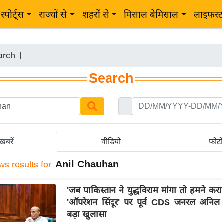
स्पोर्ट्स
राज्यों से
शहरों से
मिसाल बेमिसाल
लाइफस्
arch
|
Search
ख़बरें
वीडियो
फोट
Anil Chauhan
ws results for
'जब पाकिस्तान ने युद्धविराम मांगा तो हमने कराय
'ऑपरेशन सिंदूर' पर पूर्व CDS जनरल अनिल
बड़ा खुलासा