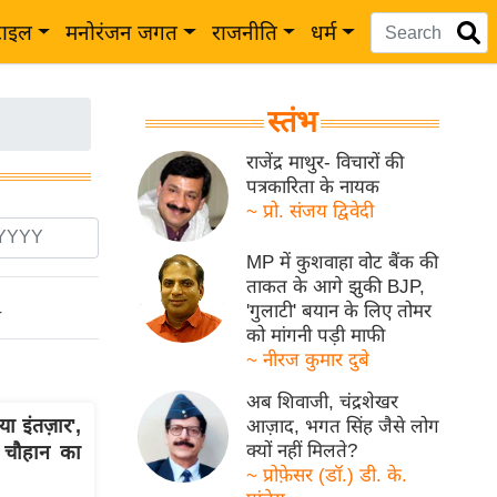
टाइल
मनोरंजन जगत
राजनीति
धर्म
स्तंभ
राजेंद्र माथुर- विचारों की
पत्रकारिता के नायक
~ प्रो. संजय द्विवेदी
MP में कुशवाहा वोट बैंक की
ताकत के आगे झुकी BJP,
'गुलाटी' बयान के लिए तोमर
ो
को मांगनी पड़ी माफी
~ नीरज कुमार दुबे
अब शिवाजी, चंद्रशेखर
ा इंतज़ार',
आज़ाद, भगत सिंह जैसे लोग
क्यों नहीं मिलते?
 चौहान का
~ प्रोफ़ेसर (डॉ.) डी. के.