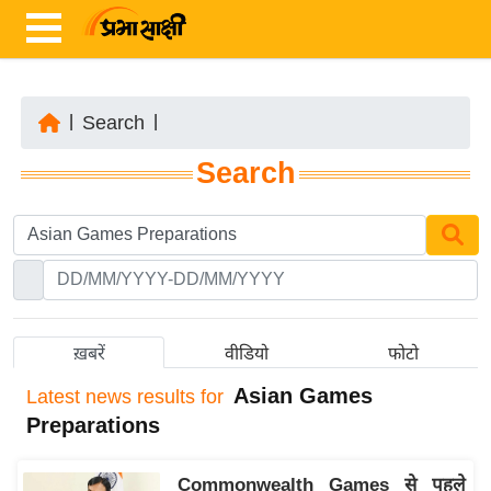
|
Search
|
ता
Search
ज़ा
ख
ब
र
रा
ष्ट्री
ख़बरें
वीडियो
फोटो
य
Asian Games
Latest
news results for
अं
Preparations
त
र्रा
Commonwealth Games से पहले
ष्ट्री