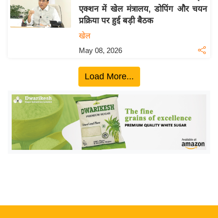
एक्शन में खेल मंत्रालय, डोपिंग और चयन
य
प्रक्रिया पर हुई बड़ी बैठक
बि
खेल
ज़
May 08, 2026
ने
स
Load More...
उ
द्यो
ग
ज
ग
त
वि
शे
ष
ज्ञ
रा