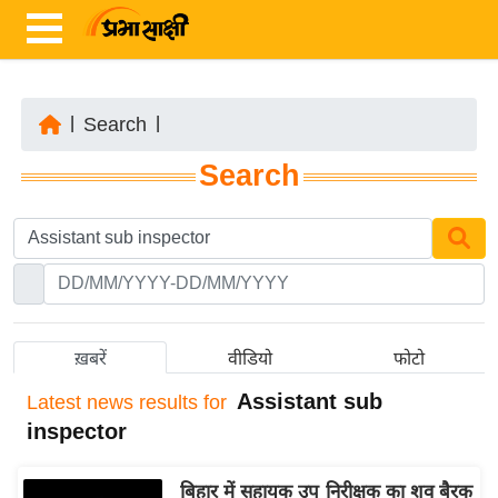
|
Search
|
ता
Search
ज़ा
ख
ब
र
रा
ष्ट्री
ख़बरें
वीडियो
फोटो
य
Assistant sub
Latest
news results for
अं
inspector
त
र्रा
बिहार में सहायक उप निरीक्षक का शव बैरक
ष्ट्री