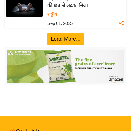
की छत से लटका मिला
य
राष्ट्रीय
बि
ज़
Sep 01, 2025
ने
स
Load More...
उ
द्यो
ग
ज
ग
त
वि
शे
ष
ज्ञ
रा
Quick Links