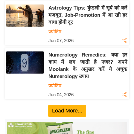
ख्सि
Astrology Tips: कुंडली में सूर्य को करें
य
मजबूत, Job-Promotion में आ रही हर
त
बाधा होगी दूर
यं
ज्योतिष
ग
Jun 07, 2026
इं
डि
Numerology Remedies: क्या हर
या
काम में लग जाती है नजर? अपने
सा
Moolank के अनुसार करें ये अचूक
हि
Numerology उपाय
त्य
ज्योतिष
ज
Jun 04, 2026
ग
त
Load More...
ऑ
टो
व