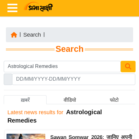
|
Search
|
ता
Search
ज़ा
ख
ब
र
रा
ष्ट्री
ख़बरें
वीडियो
फोटो
य
Astrological
Latest
news results for
अं
Remedies
त
र्रा
Sawan Somwar 2026: जानिए अपनी
ष्ट्री