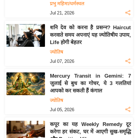
य
प्रभु महिमा/धर्मस्थल
ब
Jul 21, 2026
ज
ट
शनि देव को करना है प्रसन्न? Haircut
करवाते समय अपनाएं यह ज्योतिषीय उपाय,
खे
Life होगी बेहतर
ल
ज्योतिष
क्रि
Jul 07, 2026
के
ट
Mercury Transit in Gemini: 7
I
जुलाई से बुध का गोचर, ये 3 गलतियां
P
आपको कर सकती हैं कंगाल
L
ज्योतिष
2
Jul 05, 2026
0
2
कपूर का यह Weekly Remedy दूर
6
करेगा हर संकट, घर में आएगी सुख-समृद्धि
क्रा