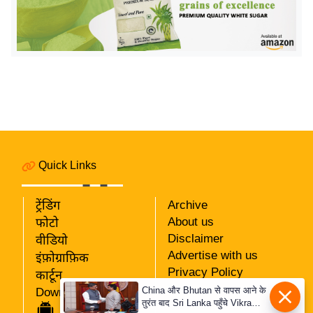
र्ल्ड
न्यू
ज
ब्री
फ
म
नो
रं
ज
Quick Links
न
ज
ट्रेंडिंग
Archive
ग
About us
फोटो
त
Disclaimer
वीडियो
Advertise with us
इंफ़ोग्राफ़िक
बॉ
Privacy Policy
कार्टून
ली
RSS
China और Bhutan से वापस आने के
Download App
वु
तुरंत बाद Sri Lanka पहुँचे Vikram
Our Team