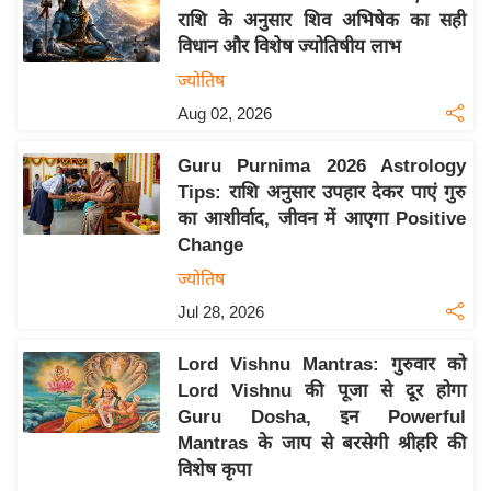
राशि के अनुसार शिव अभिषेक का सही
य
विधान और विशेष ज्योतिषीय लाभ
बि
ज्योतिष
ज़
Aug 02, 2026
ने
स
Guru Purnima 2026 Astrology
उ
Tips: राशि अनुसार उपहार देकर पाएं गुरु
द्यो
का आशीर्वाद, जीवन में आएगा Positive
ग
Change
ज
ज्योतिष
ग
Jul 28, 2026
त
वि
Lord Vishnu Mantras: गुरुवार को
शे
Lord Vishnu की पूजा से दूर होगा
ष
Guru Dosha, इन Powerful
ज्ञ
Mantras के जाप से बरसेगी श्रीहरि की
रा
विशेष कृपा