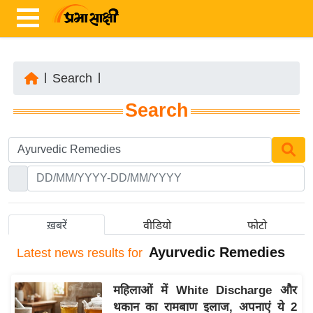
|
Search
|
ता
Search
ज़ा
ख
ब
र
रा
ष्ट्री
ख़बरें
वीडियो
फोटो
य
Ayurvedic Remedies
Latest
news results for
अं
त
महिलाओं में White Discharge और
र्रा
थकान का रामबाण इलाज, अपनाएं ये 2
ष्ट्री