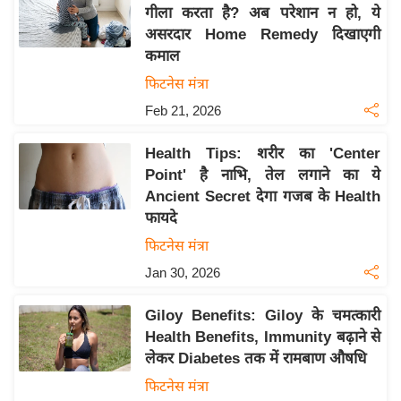
य
गीला करता है? अब परेशान न हो, ये
ब
असरदार Home Remedy दिखाएगी
ज
कमाल
ट
फिटनेस मंत्रा
खे
Feb 21, 2026
ल
Health Tips: शरीर का 'Center
क्रि
Point' है नाभि, तेल लगाने का ये
के
Ancient Secret देगा गजब के Health
ट
फायदे
I
फिटनेस मंत्रा
P
Jan 30, 2026
L
2
Giloy Benefits: Giloy के चमत्कारी
0
Health Benefits, Immunity बढ़ाने से
2
लेकर Diabetes तक में रामबाण औषधि
6
फिटनेस मंत्रा
क्रा