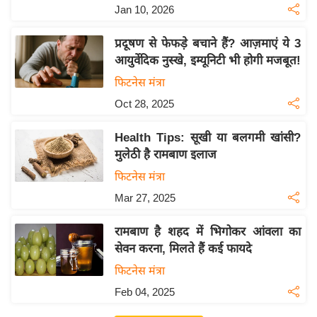
Jan 10, 2026
इ
म
प्रदूषण से फेफड़े बचाने हैं? आज़माएं ये 3
ई
आयुर्वेदिक नुस्खे, इम्यूनिटी भी होगी मजबूत!
-
फिटनेस मंत्रा
पे
Oct 28, 2025
प
र
Health Tips: सूखी या बलगमी खांसी?
मि
मुलेठी है रामबाण इलाज
सा
फिटनेस मंत्रा
ल
Mar 27, 2025
बे
रामबाण है शहद में भिगोकर आंवला का
मि
सेवन करना, मिलते हैं कई फायदे
सा
फिटनेस मंत्रा
ल
Feb 04, 2025
श