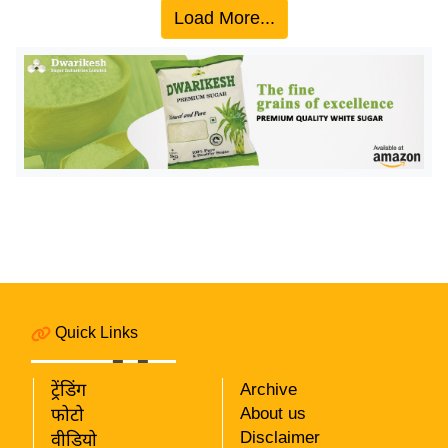
ख्सि
Load More...
य
त
यं
ग
इं
डि
या
सा
हि
त्य
ज
ग
Quick Links
त
ऑ
ट्रेंडिंग
Archive
टो
About us
फोटो
Disclaimer
व
वीडियो