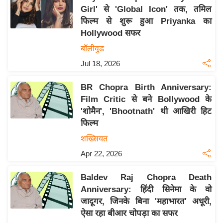
Girl' से 'Global Icon' तक, तमिल
य
फिल्म से शुरू हुआ Priyanka का
बि
Hollywood सफर
ज़
बॉलीवुड
ने
Jul 18, 2026
स
उ
BR Chopra Birth Anniversary:
द्यो
Film Critic से बने Bollywood के
ग
'शोमैन', 'Bhootnath' थी आखिरी हिट
ज
फिल्म
ग
शख्सियत
त
Apr 22, 2026
वि
शे
Baldev Raj Chopra Death
ष
Anniversary: हिंदी सिनेमा के वो
ज्ञ
जादूगर, जिनके बिना 'महाभारत' अधूरी,
रा
ऐसा रहा बीआर चोपड़ा का सफर