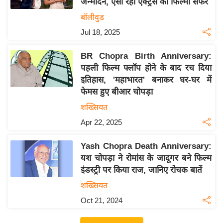
जन्मदिन, ऐसा रहा एक्ट्रेस का फिल्मी सफर
इ
बॉलीवुड
म
Jul 18, 2025
ई
-
BR Chopra Birth Anniversary:
पे
पहली फिल्म फ्लॉप होने के बाद रच दिया
प
इतिहास, 'महाभारत' बनाकर घर-घर में
फेमस हुए बीआर चोपड़ा
र
मि
शख्सियत
सा
Apr 22, 2025
ल
Yash Chopra Death Anniversary:
यश चोपड़ा ने रोमांस के जादूगर बने फिल्म
बे
इंडस्ट्री पर किया राज, जानिए रोचक बातें
मि
सा
शख्सियत
ल
Oct 21, 2024
श