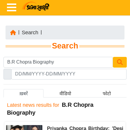
|
Search
|
ता
Search
ज़ा
ख
ब
र
रा
ष्ट्री
ख़बरें
वीडियो
फोटो
य
B.R Chopra
Latest
news results for
अं
Biography
त
र्रा
Priyanka Chopra Birthday: 'Desi
ष्ट्री