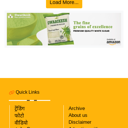
ख्सि
Load More...
य
त
यं
ग
इं
डि
या
सा
हि
त्य
ज
Quick Links
ग
त
ट्रेंडिंग
Archive
ऑ
About us
फोटो
टो
Disclaimer
वीडियो
व