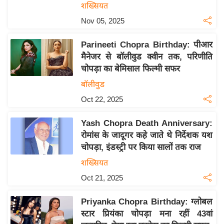
य
शख्सियत
ब
Nov 05, 2025
ज
ट
Parineeti Chopra Birthday: पीआर
मैनेजर से बॉलीवुड क्वीन तक, परिणीति
खे
चोपड़ा का बेमिसाल फिल्मी सफर
ल
बॉलीवुड
क्रि
Oct 22, 2025
के
ट
Yash Chopra Death Anniversary:
I
रोमांस के जादूगर कहे जाते थे निर्देशक यश
P
चोपड़ा, इंडस्ट्री पर किया सालों तक राज
L
शख्सियत
2
Oct 21, 2025
0
2
Priyanka Chopra Birthday: ग्लोबल
6
स्टार प्रियंका चोपड़ा मना रहीं 43वां
क्रा