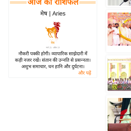
आज का राशिफल
हॉलीवुड
फिल्म समीक्षा
मेष | Aries
Breaking
News
लाइफस्टाइल
टेक्नॉलॉजी
नौकरी पक्की होगी। व्यापारिक साझेदारी में
ब्यूटी/फैशन
कड़ी नजर रखें। संतान की उन्नति से प्रसन्नता।
घरेलू नुस्खे
अशुभ समाचार, धन हानि और दुर्घटना।
और पढ़ें
पर्यटन स्थल
फिटनेस मंत्रा
रिलेशनशिप
राजनीति
विश्लेषण
समसामयिक
मातृभूमि