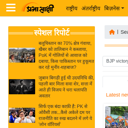
राष्ट्रीय
अंतर्राष्ट्रीय
बिज़नेस
Latest
ता
स्पेशल रिपोर्ट
News
|
Se
ज़ा
in
ख
बलूचिस्तान का 70% क्षेत्र गंवाया,
Hindi
खैबर को तालिबान ने कब्जाया,
ब
PoK में गोलियों से आवाज को
र
दबाया, किस पाकिस्तान पर हुकूमत
Hindi
कर रहे मुनीर-शहबाज?
राष्ट्रीय
News
अंतर्राष्ट्रीय
जुबान बिगड़ी हुई थी उदयनिधि की,
Live
पहली बार मिला सवा शेर, सत्ता में
बिज़नेस
आते ही विजय ने धरा थलापति
Latest
ne
उद्योग
अवतार
Breaking
जगत
News in
सिर्फ एक बंदा काफ़ी है: PK से
विशेषज्ञ
ओवैसी तक...कैसे अकेले दम पर
Hindi
राजनीति का रुख बदलने में लगे ये
राय
'लोन वॉरियर्स'