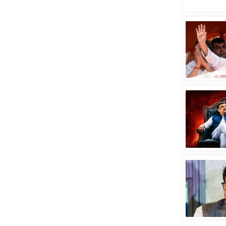
स्तंभ
एम.
आर.
आई.
चाय पर
समीक्षा
धर्म
ज्योतिष
प्रभु
महिमा/
धर्मस्थल
व्रत
त्योहार
राशिफल
विशेष