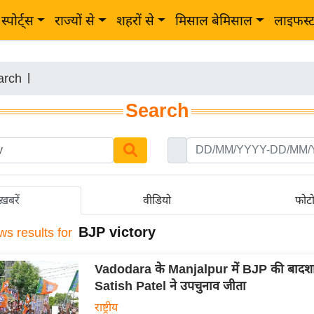
स्पोर्ट्स
राज्यों से
शहरों से
मिसाल बेमिसाल
लाइफस्
arch
|
Search
ख़बरें
वीडियो
फोट
BJP victory
ws results for
Vadodara के Manjalpur में BJP की बादश
Satish Patel ने उपचुनाव जीता
राष्ट्रीय