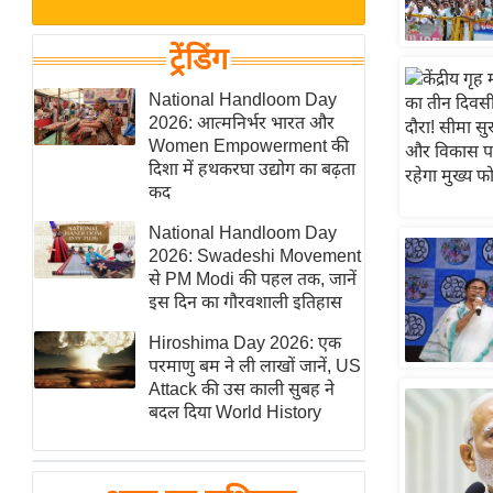
बजट
Hindi
खेल
News
ट्रेंडिंग
क्रिकेट
Hindi
National Handloom Day
IPL
2026: आत्मनिर्भर भारत और
Videos
2026
Women Empowerment की
क्राइम
दिशा में हथकरघा उद्योग का बढ़ता
कद
ई-पेपर
National Handloom Day
मिसाल बेमिसाल
2026: Swadeshi Movement
शख्सियत
से PM Modi की पहल तक, जानें
यंग इंडिया
इस दिन का गौरवशाली इतिहास
साहित्य जगत
Hiroshima Day 2026: एक
परमाणु बम ने ली लाखों जानें, US
ऑटो वर्ल्ड
Attack की उस काली सुबह ने
न्यूज ब्रीफ
बदल दिया World History
मनोरंजन जगत
बॉलीवुड