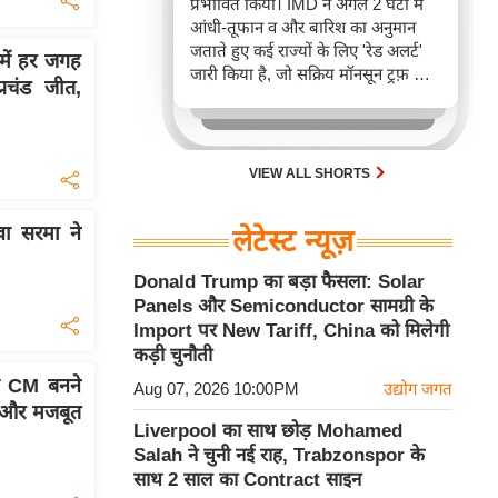
प्रभावित किया। IMD ने अगले 2 घंटों में
आंधी-तूफान व और बारिश का अनुमान
जताते हुए कई राज्यों के लिए 'रेड अलर्ट'
ं हर जगह
जारी किया है, जो सक्रिय मॉनसून ट्रफ़ और
रचंड जीत,
चक्रवाती हवाओं के घेरे का परिणाम है,
जिससे यातायात बाधित होने के साथ-साथ
सफदरजंग अस्पताल में भी जलभराव की
स्थिति बनी।
VIEW ALL SHORTS
्वा सरमा ने
लेटेस्ट न्यूज़
Donald Trump का बड़ा फैसला: Solar
Panels और Semiconductor सामग्री के
Import पर New Tariff, China को मिलेगी
कड़ी चुनौती
े CM बनने
Aug 07, 2026 10:00PM
उद्योग जगत
े और मजबूत
Liverpool का साथ छोड़ Mohamed
Salah ने चुनी नई राह, Trabzonspor के
साथ 2 साल का Contract साइन