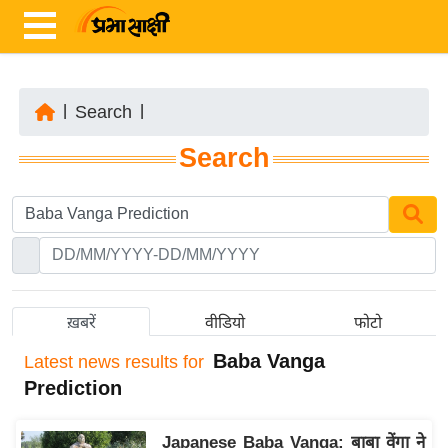
|
Search
|
ता
Search
ज़ा
ख
ब
र
रा
ष्ट्री
ख़बरें
वीडियो
फोटो
य
Baba Vanga
Latest
news results for
अं
Prediction
त
र्रा
Japanese Baba Vanga: बाबा वेंगा ने
ष्ट्री