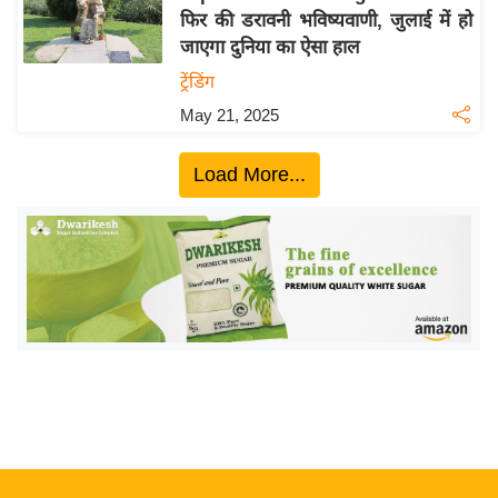
फिर की डरावनी भविष्यवाणी, जुलाई में हो
य
जाएगा दुनिया का ऐसा हाल
बि
ट्रेंडिंग
ज़
May 21, 2025
ने
स
Load More...
उ
द्यो
ग
ज
ग
त
वि
शे
ष
ज्ञ
रा