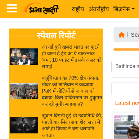
राष्ट्रीय
अंतर्राष्ट्रीय
बिज़नेस
Latest
ता
स्पेशल रिपोर्ट
News
|
Se
ज़ा
in
ख
आ गई बुरी खबर! भारत पर फूटने
Hindi
ही वाला है ट्रंप का ये खतरनाक
ब
'बम', 10 प्वाइंट में इसके असर को
र
समझें
Hindi
राष्ट्रीय
बलूचिस्तान का 70% क्षेत्र गंवाया,
News
अंतर्राष्ट्रीय
खैबर को तालिबान ने कब्जाया,
Live
PoK में गोलियों से आवाज को
बिज़नेस
दबाया, किस पाकिस्तान पर हुकूमत
Latest
ne
उद्योग
कर रहे मुनीर-शहबाज?
Breaking
जगत
News in
जुबान बिगड़ी हुई थी उदयनिधि की,
विशेषज्ञ
पहली बार मिला सवा शेर, सत्ता में
Hindi
आते ही विजय ने धरा थलापति
राय
अवतार