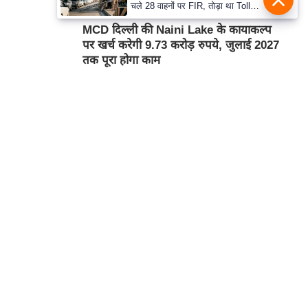
Aug 10, 2026 8:21AM
राष्ट्रीय
चले 28 वाहनों पर FIR, तोड़ा था Toll
Plaza
MCD दिल्ली की Naini Lake के कायाकल्प
पर खर्च करेगी 9.73 करोड़ रुपये, जुलाई 2027
तक पूरा होगा काम
Aug 10, 2026 7:54AM
राष्ट्रीय
Harsh Sanghavi ने कहा, FTA से गुजरात
के कपड़ा उद्योग को वैश्विक अवसर मिलेगा
Aug 10, 2026 7:54AM
राष्ट्रीय
हमसे सम्पर्क करें
कार्टून
प्रथम तल, 12-अजीत सिंह हाउस,
डीडीए कॉम्पलेक्स, युसूफ सराय,
नई दिल्ली-110049
दूरभाषः- 011-26866034
ईमेल-
edit@prabhasakshi.com
Contact Editor