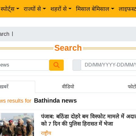
स्पोर्ट्स
राज्यों से
शहरों से
मिसाल बेमिसाल
लाइफस्
arch
|
Search
ख़बरें
वीडियो
फोट
Bathinda news
ws results for
पंजाब: बठिंडा दोहरे बम विस्फोट मामले में अद
को 7 दिन की पुलिस हिरासत में भेजा
राष्ट्रीय