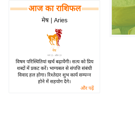
हॉलीवुड
आज का राशिफल
फिल्म समीक्षा
मेष | Aries
Breaking
News
लाइफस्टाइल
टेक्नॉलॉजी
ब्यूटी/फैशन
विषम परिस्थितियां खर्च बढ़ायेंगी। सत्य को प्रिय
घरेलू नुस्खे
शब्दों में प्रकट करें। भाग्यबल से संपत्ति संबंधी
विवाद हल होगा। रिश्तेदार शुभ कार्य सम्पन्न
पर्यटन स्थल
होने में सहयोग देंगे।
फिटनेस मंत्रा
और पढ़ें
रिलेशनशिप
राजनीति
विश्लेषण
समसामयिक
मातृभूमि