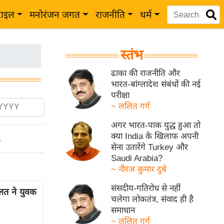
टाइल
मनोरंजन जगत
राजनीति
धर्म
स्तंभ
ढाका की राजनीति और
भारत-बांग्लादेश संबंधों की नई
परीक्षा
~ ललित गर्ग
अगर भारत-पाक युद्ध हुआ तो
क्या India के खिलाफ अपनी
ो
सेना उतारेंगे Turkey और
Saudi Arabia?
~ नीरज कुमार दुबे
संसदीय-गतिरोध से नहीं
ालत ने युवक
चलेगा लोकतंत्र, संवाद ही है
समाधान
~ ललित गर्ग