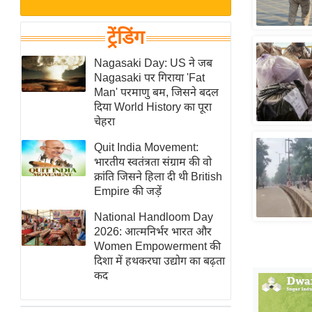
बजट
Hindi
खेल
News
ट्रेंडिंग
क्रिकेट
Hindi
Nagasaki Day: US ने जब
IPL
Nagasaki पर गिराया 'Fat
Videos
2026
Man' परमाणु बम, जिसने बदल
क्राइम
दिया World History का पूरा
चेहरा
ई-पेपर
Quit India Movement:
मिसाल बेमिसाल
भारतीय स्वतंत्रता संग्राम की वो
शख्सियत
क्रांति जिसने हिला दी थी British
यंग इंडिया
Empire की जड़ें
साहित्य जगत
National Handloom Day
2026: आत्मनिर्भर भारत और
ऑटो वर्ल्ड
Women Empowerment की
न्यूज ब्रीफ
दिशा में हथकरघा उद्योग का बढ़ता
कद
मनोरंजन जगत
बॉलीवुड