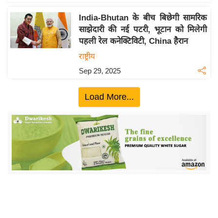
ख्सि
य
India-Bhutan के बीच बिछेगी सामरिक
त
साझेदारी की नई पटरी, भूटान को मिलेगी
पहली रेल कनेक्टिविटी, China हैरान
यं
ग
राष्ट्रीय
इं
Sep 29, 2025
डि
या
Load More...
सा
हि
त्य
ज
ग
त
ऑ
टो
व