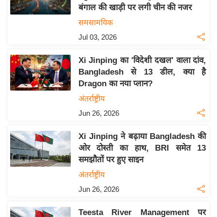
बंगाल की खाड़ी पर लगी चीन की नजर
य
समसामयिक
बि
Jul 03, 2026
ज़
ने
Xi Jinping का 'विदेशी दखल' वाला दांव,
स
Bangladesh से 13 डील, क्या है
उ
Dragon का नया प्लान?
द्यो
अंतर्राष्ट्रीय
ग
Jun 26, 2026
ज
ग
Xi Jinping ने बढ़ाया Bangladesh की
त
ओर दोस्ती का हाथ, BRI समेत 13
वि
समझौतों पर हुए साइन
शे
अंतर्राष्ट्रीय
ष
Jun 26, 2026
ज्ञ
रा
Teesta River Management पर