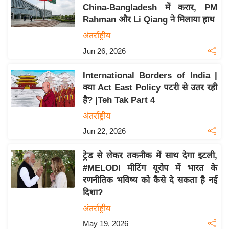
य
China-Bangladesh में करार, PM
ब
Rahman और Li Qiang ने मिलाया हाथ
ज
अंतर्राष्ट्रीय
ट
Jun 26, 2026
खे
ल
International Borders of India |
क्या Act East Policy पटरी से उतर रही
क्रि
है? |Teh Tak Part 4
के
अंतर्राष्ट्रीय
ट
Jun 22, 2026
I
P
ट्रेड से लेकर तकनीक में साथ देगा इटली,
L
#MELODI मीटिंग यूरोप में भारत के
2
रणनीतिक भविष्य को कैसे दे सकता है नई
0
दिशा?
2
अंतर्राष्ट्रीय
6
May 19, 2026
क्रा