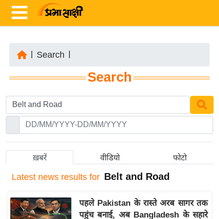
|
Search
|
ता
Search
ज़ा
ख
ब
र
रा
ष्ट्री
ख़बरें
वीडियो
फोटो
य
Belt and Road
Latest
news results for
अं
त
पहले Pakistan के रास्ते अरब सागर तक
र्रा
पहुंच बनाई, अब Bangladesh के सहारे
ष्ट्री