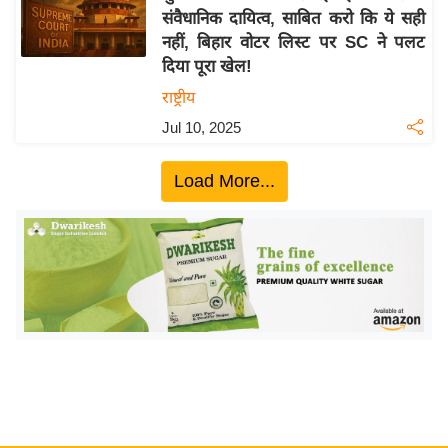
संवैधानिक दायित्व, साबित करो कि ये सही
य
नहीं, बिहार वोटर लिस्ट पर SC ने पलट
बि
दिया पूरा खेल!
ज़
राष्ट्रीय
ने
Jul 10, 2025
स
उ
Load More...
द्यो
ग
ज
ग
त
वि
शे
ष
ज्ञ
रा