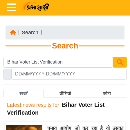
|
Search
|
ता
Search
ज़ा
ख
ब
र
रा
ष्ट्री
ख़बरें
वीडियो
फोटो
य
Bihar Voter List
Latest
news results for
अं
Verification
त
र्रा
चुनाव आयोग जो कर रहा है वो उसका
ष्ट्री