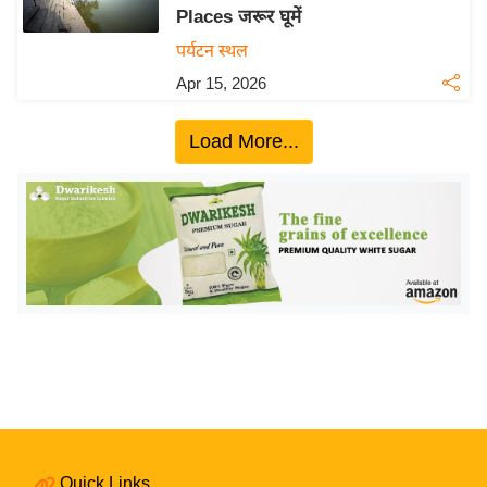
Places जरूर घूमें
य
पर्यटन स्थल
बि
Apr 15, 2026
ज़
ने
Load More...
स
उ
द्यो
ग
ज
ग
त
वि
शे
ष
ज्ञ
रा
Quick Links