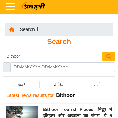
|
Search
|
ता
Search
ज़ा
ख
ब
र
रा
ष्ट्री
ख़बरें
वीडियो
फोटो
य
Bithoor
Latest
news results for
अं
त
Bithoor Tourist Places: बिठूर में
र्रा
इतिहास और अध्यात्म का संगम, ये 5
ष्ट्री