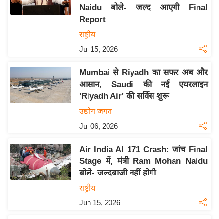
Naidu बोले- जल्द आएगी Final
य
Report
बि
राष्ट्रीय
ज़
Jul 15, 2026
ने
स
Mumbai से Riyadh का सफर अब और
उ
आसान, Saudi की नई एयरलाइन
द्यो
'Riyadh Air' की सर्विस शुरू
ग
उद्योग जगत
ज
Jul 06, 2026
ग
त
Air India AI 171 Crash: जांच Final
वि
Stage में, मंत्री Ram Mohan Naidu
शे
बोले- जल्दबाजी नहीं होगी
ष
राष्ट्रीय
ज्ञ
Jun 15, 2026
रा