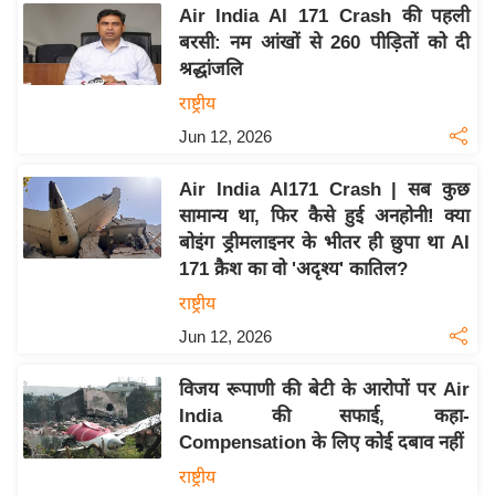
य
Air India AI 171 Crash की पहली
ब
बरसी: नम आंखों से 260 पीड़ितों को दी
ज
श्रद्धांजलि
ट
राष्ट्रीय
खे
Jun 12, 2026
ल
Air India AI171 Crash | सब कुछ
क्रि
सामान्य था, फिर कैसे हुई अनहोनी! क्या
के
बोइंग ड्रीमलाइनर के भीतर ही छुपा था AI
ट
171 क्रैश का वो 'अदृश्य' कातिल?
I
राष्ट्रीय
P
Jun 12, 2026
L
2
विजय रूपाणी की बेटी के आरोपों पर Air
0
India की सफाई, कहा-
2
Compensation के लिए कोई दबाव नहीं
6
राष्ट्रीय
क्रा