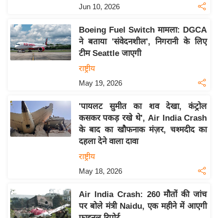
Jun 10, 2026
इ
म
Boeing Fuel Switch मामला: DGCA
ई
ने बताया 'संवेदनशील', निगरानी के लिए
-
टीम Seattle जाएगी
पे
राष्ट्रीय
प
May 19, 2026
र
मि
'पायलट सुमीत का शव देखा, कंट्रोल
सा
कसकर पकड़ रखे थे', Air India Crash
के बाद का खौफनाक मंज़र, चश्मदीद का
ल
दहला देने वाला दावा
बे
राष्ट्रीय
मि
May 18, 2026
सा
ल
Air India Crash: 260 मौतों की जांच
पर बोले मंत्री Naidu, एक महीने में आएगी
श
फाइनल रिपोर्ट