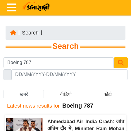
|
Search
|
ता
Search
ज़ा
ख
ब
र
रा
ष्ट्री
ख़बरें
वीडियो
फोटो
य
Boeing 787
Latest
news results for
अं
त
Ahmedabad Air India Crash: जांच
र्रा
अंतिम दौर में, Minister Ram Mohan
ष्ट्री