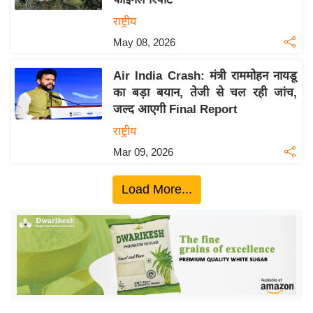
ख्सि
राष्ट्रीय
य
त
May 08, 2026
यं
Air India Crash: मंत्री राममोहन नायडू
ग
का बड़ा बयान, तेजी से चल रही जांच,
इं
जल्द आएगी Final Report
डि
राष्ट्रीय
या
Mar 09, 2026
सा
हि
Load More...
त्य
ज
ग
त
ऑ
टो
व