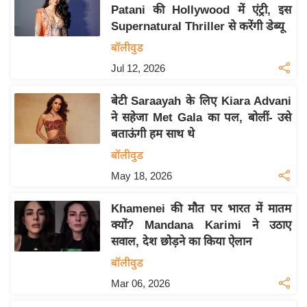
य
Patani की Hollywood में एंट्री, इस
ब
Supernatural Thriller से करेंगी डेब्यू
ज
बॉलीवुड
ट
Jul 12, 2026
खे
ल
बेटी Saraayah के लिए Kiara Advani
ने सहेजा Met Gala का पल, बोलीं- उसे
क्रि
बताऊंगी हम साथ थे
के
बॉलीवुड
ट
May 18, 2026
I
P
Khamenei की मौत पर भारत में मातम
L
क्यों? Mandana Karimi ने उठाए
2
सवाल, देश छोड़ने का किया ऐलान
0
बॉलीवुड
2
Mar 06, 2026
6
क्रा