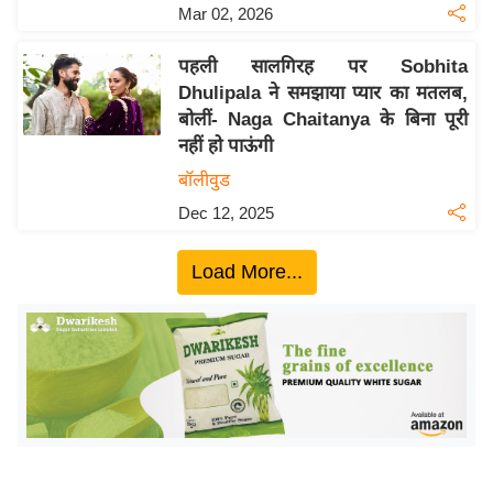
ख्सि
Mar 02, 2026
य
त
पहली सालगिरह पर Sobhita
Dhulipala ने समझाया प्यार का मतलब,
यं
बोलीं- Naga Chaitanya के बिना पूरी
ग
नहीं हो पाऊंगी
इं
बॉलीवुड
डि
या
Dec 12, 2025
सा
Load More...
हि
त्य
ज
ग
त
ऑ
टो
व