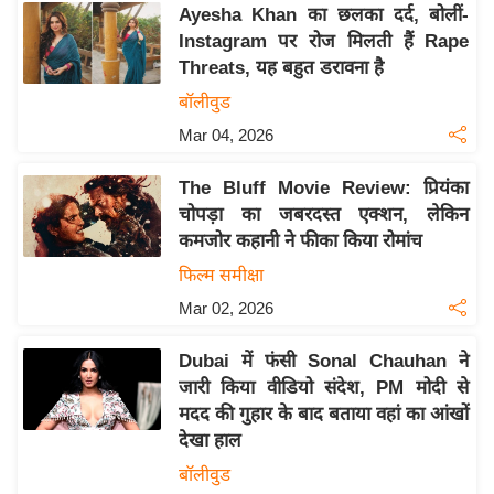
Ayesha Khan का छलका दर्द, बोलीं-
इ
Instagram पर रोज मिलती हैं Rape
म
Threats, यह बहुत डरावना है
ई
बॉलीवुड
-
Mar 04, 2026
पे
प
The Bluff Movie Review: प्रियंका
र
चोपड़ा का जबरदस्त एक्शन, लेकिन
मि
कमजोर कहानी ने फीका किया रोमांच
सा
फिल्म समीक्षा
ल
Mar 02, 2026
बे
Dubai में फंसी Sonal Chauhan ने
मि
जारी किया वीडियो संदेश, PM मोदी से
सा
मदद की गुहार के बाद बताया वहां का आंखों
ल
देखा हाल
श
बॉलीवुड