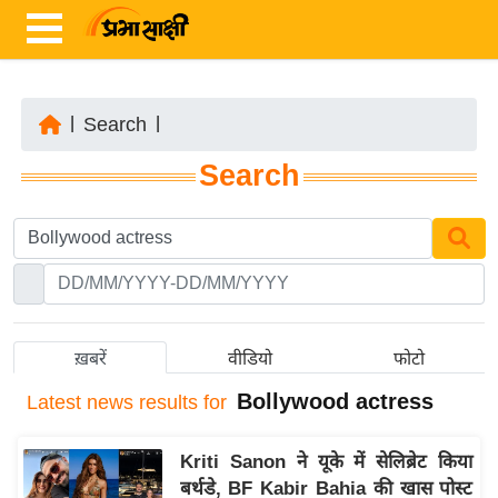
|
Search
|
ता
Search
ज़ा
ख
ब
र
रा
ष्ट्री
ख़बरें
वीडियो
फोटो
य
Bollywood actress
Latest
news results for
अं
त
Kriti Sanon ने यूके में सेलिब्रेट किया
र्रा
बर्थडे, BF Kabir Bahia की खास पोस्ट
ष्ट्री