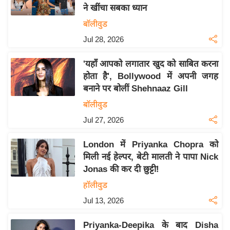
ने खींचा सबका ध्यान
य
बॉलीवुड
बि
Jul 28, 2026
ज़
ने
'यहाँ आपको लगातार खुद को साबित करना
स
होता है', Bollywood में अपनी जगह
उ
बनाने पर बोलीं Shehnaaz Gill
द्यो
बॉलीवुड
ग
Jul 27, 2026
ज
ग
London में Priyanka Chopra को
त
मिली नई हेल्पर, बेटी मालती ने पापा Nick
वि
Jonas की कर दी छुट्टी!
शे
हॉलीवुड
ष
Jul 13, 2026
ज्ञ
रा
Priyanka-Deepika के बाद Disha