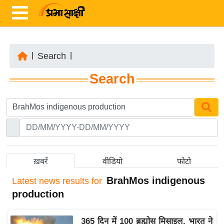
|
Search
|
ता
Search
ज़ा
ख
ब
र
रा
ष्ट्री
ख़बरें
वीडियो
फोटो
य
BrahMos indigenous
Latest
news results for
अं
production
त
र्रा
365 दिन में 100 ब्रह्मोस मिसाइल, भारत ने
ष्ट्री