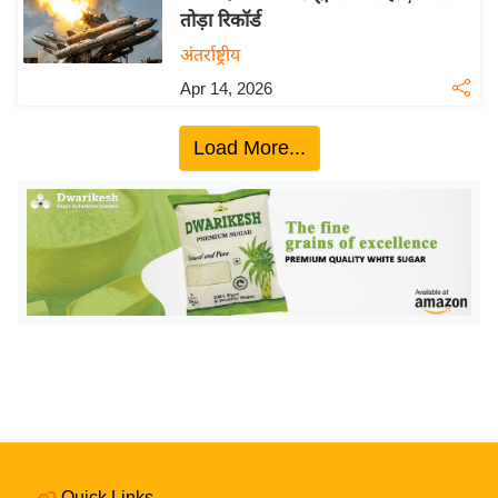
तोड़ा रिकॉर्ड
य
अंतर्राष्ट्रीय
बि
ज़
Apr 14, 2026
ने
स
Load More...
उ
द्यो
ग
ज
ग
त
वि
शे
ष
ज्ञ
रा
Quick Links