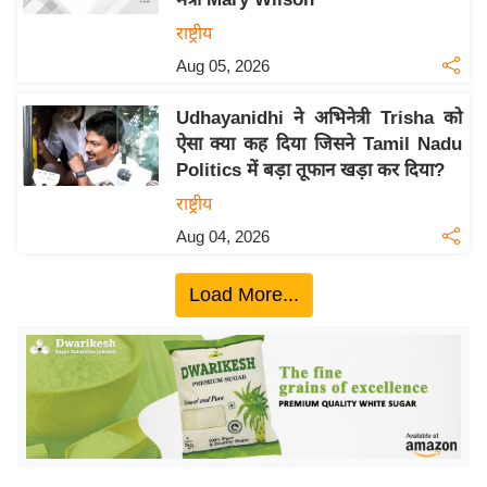
ख्सि
राष्ट्रीय
य
त
Aug 05, 2026
यं
Udhayanidhi ने अभिनेत्री Trisha को
ग
ऐसा क्या कह दिया जिसने Tamil Nadu
इं
Politics में बड़ा तूफान खड़ा कर दिया?
डि
राष्ट्रीय
या
Aug 04, 2026
सा
हि
Load More...
त्य
ज
ग
त
ऑ
टो
व