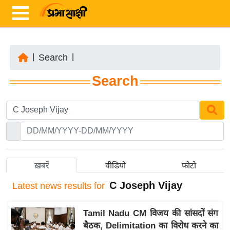
|
Search
|
ता
Search
ज़ा
ख
ब
र
रा
ष्ट्री
ख़बरें
वीडियो
फोटो
य
C Joseph Vijay
Latest
news results for
अं
त
Tamil Nadu CM विजय की सांसदों संग
र्रा
बैठक, Delimitation का विरोध करने का
ष्ट्री