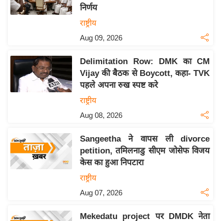
निर्णय
य
राष्ट्रीय
बि
Aug 09, 2026
ज़
ने
Delimitation Row: DMK का CM
स
Vijay की बैठक से Boycott, कहा- TVK
उ
पहले अपना रुख स्पष्ट करे
द्यो
राष्ट्रीय
ग
Aug 08, 2026
ज
ग
Sangeetha ने वापस ली divorce
त
petition, तमिलनाडु सीएम जोसेफ विजय
वि
केस का हुआ निपटारा
शे
राष्ट्रीय
ष
Aug 07, 2026
ज्ञ
रा
Mekedatu project पर DMDK नेता