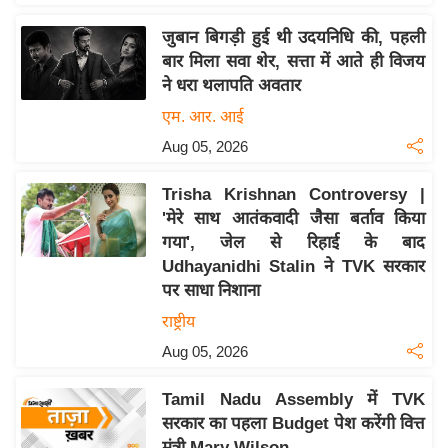
इ
जुबान बिगड़ी हुई थी उदयनिधि की, पहली
म
बार मिला सवा शेर, सत्ता में आते ही विजय
ई
ने धरा थलापति अवतार
-
एम. आर. आई
पे
Aug 05, 2026
प
र
Trisha Krishnan Controversy |
मि
'मेरे साथ आतंकवादी जैसा बर्ताव किया
सा
गया', जेल से रिहाई के बाद
Udhayanidhi Stalin ने TVK सरकार
ल
पर साधा निशाना
बे
राष्ट्रीय
मि
Aug 05, 2026
सा
ल
Tamil Nadu Assembly में TVK
सरकार का पहला Budget पेश करेंगी वित्त
श
मंत्री Mary Wilson