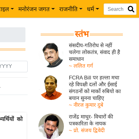
टाइल
मनोरंजन जगत
राजनीति
धर्म
स्तंभ
संसदीय-गतिरोध से नहीं
चलेगा लोकतंत्र, संवाद ही है
समाधान
~ ललित गर्ग
FCRA Bill पर हल्ला मचा
रहे विपक्षी दलों और ईसाई
ो
संगठनों को मार्को रुबियो का
बयान सुनना चाहिए
~ नीरज कुमार दुबे
राजेंद्र माथुर- विचारों की
्थियों को
पत्रकारिता के नायक
~ प्रो. संजय द्विवेदी