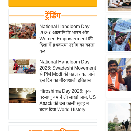
बजट
Hindi
खेल
News
ट्रेंडिंग
क्रिकेट
Hindi
National Handloom Day
IPL
2026: आत्मनिर्भर भारत और
Videos
2026
Women Empowerment की
क्राइम
दिशा में हथकरघा उद्योग का बढ़ता
कद
ई-पेपर
National Handloom Day
मिसाल बेमिसाल
2026: Swadeshi Movement
शख्सियत
से PM Modi की पहल तक, जानें
यंग इंडिया
इस दिन का गौरवशाली इतिहास
साहित्य जगत
Hiroshima Day 2026: एक
परमाणु बम ने ली लाखों जानें, US
ऑटो वर्ल्ड
Attack की उस काली सुबह ने
न्यूज ब्रीफ
बदल दिया World History
मनोरंजन जगत
बॉलीवुड