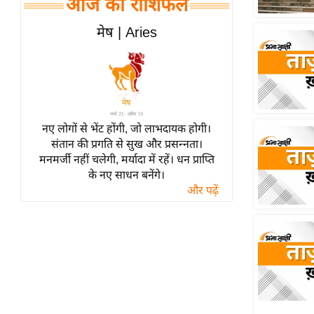
आज का राशिफल
हॉलीवुड
फिल्म समीक्षा
मेष | Aries
Breaking
News
लाइफस्टाइल
टेक्नॉलॉजी
नए लोगों से भेंट होंगी, जो लाभदायक होगी।
ब्यूटी/फैशन
संतान की प्रगति से सुख और प्रसन्नता।
घरेलू नुस्खे
मनमर्जी नहीं चलेगी, मर्यादा में रहें। धन प्राप्ति
के नए साधन बनेंगे।
पर्यटन स्थल
और पढ़ें
फिटनेस मंत्रा
रिलेशनशिप
राजनीति
विश्लेषण
समसामयिक
मातृभूमि