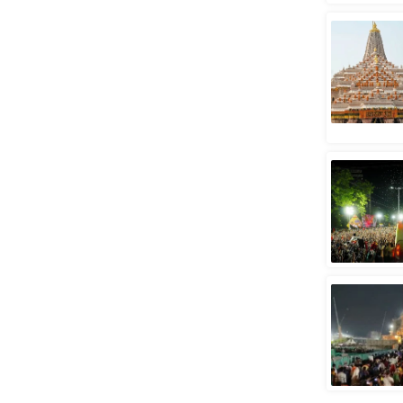
स्तंभ
एम.
आर.
आई.
चाय पर
समीक्षा
धर्म
ज्योतिष
प्रभु
महिमा/
धर्मस्थल
व्रत
त्योहार
राशिफल
विशेष