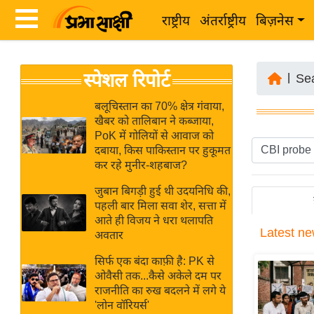
राष्ट्रीय
अंतर्राष्ट्रीय
बिज़नेस
Latest
ता
स्पेशल रिपोर्ट
News
|
Se
ज़ा
in
ख
बलूचिस्तान का 70% क्षेत्र गंवाया,
Hindi
खैबर को तालिबान ने कब्जाया,
ब
PoK में गोलियों से आवाज को
र
दबाया, किस पाकिस्तान पर हुकूमत
Hindi
कर रहे मुनीर-शहबाज?
राष्ट्रीय
News
अंतर्राष्ट्रीय
जुबान बिगड़ी हुई थी उदयनिधि की,
Live
पहली बार मिला सवा शेर, सत्ता में
बिज़नेस
आते ही विजय ने धरा थलापति
Latest
ne
उद्योग
अवतार
Breaking
जगत
News in
सिर्फ एक बंदा काफ़ी है: PK से
विशेषज्ञ
ओवैसी तक...कैसे अकेले दम पर
Hindi
राजनीति का रुख बदलने में लगे ये
राय
'लोन वॉरियर्स'