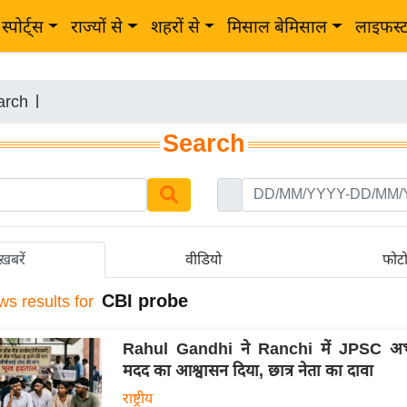
स्पोर्ट्स
राज्यों से
शहरों से
मिसाल बेमिसाल
लाइफस्
arch
|
Search
ख़बरें
वीडियो
फोट
CBI probe
ws results for
Rahul Gandhi ने Ranchi में JPSC अभ्यर
मदद का आश्वासन दिया, छात्र नेता का दावा
राष्ट्रीय