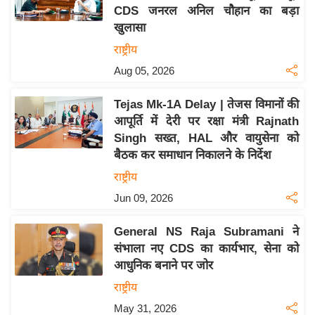
CDS जनरल अनिल चौहान का बड़ा
य
खुलासा
बि
राष्ट्रीय
ज़
Aug 05, 2026
ने
स
Tejas Mk-1A Delay | तेजस विमानों की
उ
आपूर्ति में देरी पर रक्षा मंत्री Rajnath
द्यो
Singh सख्त, HAL और वायुसेना को
ग
बैठक कर समाधान निकालने के निर्देश
ज
राष्ट्रीय
ग
Jun 09, 2026
त
वि
General NS Raja Subramani ने
शे
संभाला नए CDS का कार्यभार, सेना को
ष
आधुनिक बनाने पर जोर
ज्ञ
राष्ट्रीय
रा
May 31, 2026