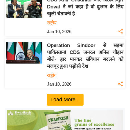
ख्सि
Doval ने जो कहा है वो दुश्मन के लिए
य
खुली चेतावनी है
त
राष्ट्रीय
यं
Jan 10, 2026
ग
इं
Operation Sindoor से सहमा
डि
पाकिस्तान! CDS जनरल अनिल चौहान
या
बोले- हार मानकर संविधान बदलने को
सा
मजबूर हुआ पड़ोसी देश
हि
राष्ट्रीय
त्य
Jan 10, 2026
ज
ग
Load More...
त
ऑ
टो
व