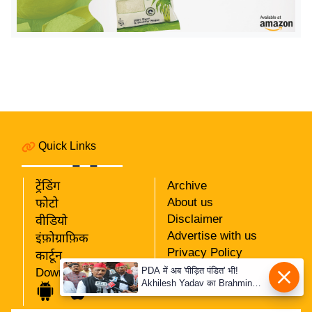
र्ल्ड
न्यू
ज
ब्री
फ
म
नो
रं
Quick Links
ज
न
ट्रेंडिंग
Archive
ज
About us
फोटो
ग
Disclaimer
वीडियो
त
Advertise with us
इंफ़ोग्राफ़िक
Privacy Policy
कार्टून
बॉ
RSS
PDA में अब 'पीड़ित पंडित' भी!
Download App
ली
Akhilesh Yadav का Brahmin
Our Team
वु
दांव, बोले- Krishna-Sudama की
दोस्ती पुरानी