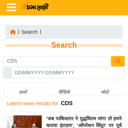
|
Search
|
ता
Search
ज़ा
ख
ब
र
रा
ष्ट्री
ख़बरें
वीडियो
फोटो
य
CDS
Latest
news results for
अं
त
'जब पाकिस्तान ने युद्धविराम मांगा तो हमने
र्रा
कराया इंतज़ार', 'ऑपरेशन सिंदूर' पर पूर्व
ष्ट्री