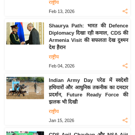
राष्ट्रीय
इ
Feb 13, 2026
म
ई
Shaurya Path: भारत की Defence
-
Diplomacy दिखा रही कमाल, CDS की
पे
Armenia Visit की सफलता देख दुश्मन
देश हैरान
प
र
राष्ट्रीय
मि
Feb 04, 2026
सा
Indian Army Day परेड में स्वदेशी
ल
हथियारों और आधुनिक तकनीक का दमदार
प्रदर्शन, Future Ready Force की
बे
झलक भी दिखी
मि
राष्ट्रीय
सा
ल
Jan 15, 2026
श
CDS Anil Chauhan और NSA Ajit