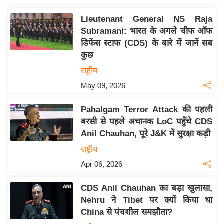
य
ब
Lieutenant General NS Raja
ज
Subramani: भारत के अगले चीफ ऑफ
डिफेंस स्टाफ (CDS) के बारे में जानें सब
ट
कुछ
खे
राष्ट्रीय
ल
May 09, 2026
क्रि
के
Pahalgam Terror Attack की पहली
ट
बरसी से पहले अचानक LoC पहुँचे CDS
I
Anil Chauhan, पूरे J&K में सुरक्षा कड़ी
P
राष्ट्रीय
L
Apr 06, 2026
2
0
CDS Anil Chauhan का बड़ा खुलासा,
2
Nehru ने Tibet पर क्यों किया था
6
China से पंचशील समझौता?
क्रा