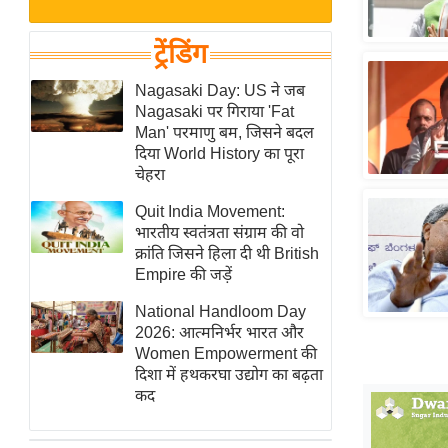
बजट
Hindi
खेल
News
ट्रेंडिंग
क्रिकेट
Hindi
Nagasaki Day: US ने जब
IPL
Nagasaki पर गिराया 'Fat
Videos
2026
Man' परमाणु बम, जिसने बदल
क्राइम
दिया World History का पूरा
चेहरा
ई-पेपर
Quit India Movement:
मिसाल बेमिसाल
भारतीय स्वतंत्रता संग्राम की वो
शख्सियत
क्रांति जिसने हिला दी थी British
यंग इंडिया
Empire की जड़ें
साहित्य जगत
National Handloom Day
2026: आत्मनिर्भर भारत और
ऑटो वर्ल्ड
Women Empowerment की
न्यूज ब्रीफ
दिशा में हथकरघा उद्योग का बढ़ता
कद
मनोरंजन जगत
बॉलीवुड