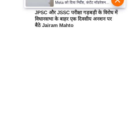
Aug 09, 2026 12:32PM
बॉलीवुड
Meta को दिया निर्देश, कंटेंट मॉडरेशन
मजबूत करे
JPSC और JSSC परीक्षा गड़बड़ी के विरोध में
विधानसभा के बाहर एक दिवसीय अनशन पर
बैठे Jairam Mahto
Aug 09, 2026 12:23PM
राष्ट्रीय
इजरायली मीडिया के दावों के बाद Mojtaba
Khamenei का वीडियो आया सामने
Aug 09, 2026 12:08PM
अंतर्राष्ट्रीय
हमसे सम्पर्क करें
कार्टून
प्रथम तल, 12-अजीत सिंह हाउस,
डीडीए कॉम्पलेक्स, युसूफ सराय,
नई दिल्ली-110049
दूरभाषः- 011-26866034
ईमेल-
edit@prabhasakshi.com
Contact Editor