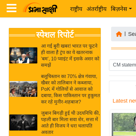
राष्ट्रीय
अंतर्राष्ट्रीय
बिज़नेस
Latest
ता
स्पेशल रिपोर्ट
News
|
Se
ज़ा
in
ख
आ गई बुरी खबर! भारत पर फूटने
Hindi
ही वाला है ट्रंप का ये खतरनाक
ब
'बम', 10 प्वाइंट में इसके असर को
र
समझें
Hindi
राष्ट्रीय
बलूचिस्तान का 70% क्षेत्र गंवाया,
News
अंतर्राष्ट्रीय
खैबर को तालिबान ने कब्जाया,
Live
PoK में गोलियों से आवाज को
बिज़नेस
दबाया, किस पाकिस्तान पर हुकूमत
Latest
ne
उद्योग
कर रहे मुनीर-शहबाज?
Breaking
जगत
News in
जुबान बिगड़ी हुई थी उदयनिधि की,
विशेषज्ञ
पहली बार मिला सवा शेर, सत्ता में
Hindi
आते ही विजय ने धरा थलापति
राय
अवतार