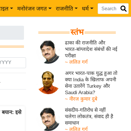
टाइल
मनोरंजन जगत
राजनीति
धर्म
स्तंभ
ढाका की राजनीति और
भारत-बांग्लादेश संबंधों की नई
परीक्षा
~ ललित गर्ग
अगर भारत-पाक युद्ध हुआ तो
क्या India के खिलाफ अपनी
ो
सेना उतारेंगे Turkey और
Saudi Arabia?
~ नीरज कुमार दुबे
संसदीय-गतिरोध से नहीं
 बयान: इसे
चलेगा लोकतंत्र, संवाद ही है
समाधान
~ ललित गर्ग