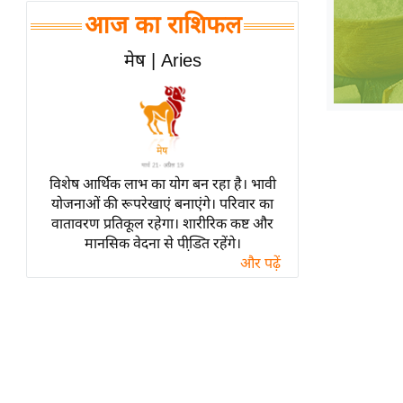
हॉलीवुड
आज का राशिफल
फिल्म समीक्षा
मेष | Aries
Breaking
News
लाइफस्टाइल
टेक्नॉलॉजी
ब्यूटी/फैशन
विशेष आर्थिक लाभ का योग बन रहा है। भावी
घरेलू नुस्खे
योजनाओं की रूपरेखाएं बनाएंगे। परिवार का
वातावरण प्रतिकूल रहेगा। शारीरिक कष्ट और
पर्यटन स्थल
मानसिक वेदना से पीडि़त रहेंगे।
फिटनेस मंत्रा
और पढ़ें
रिलेशनशिप
राजनीति
विश्लेषण
समसामयिक
मातृभूमि