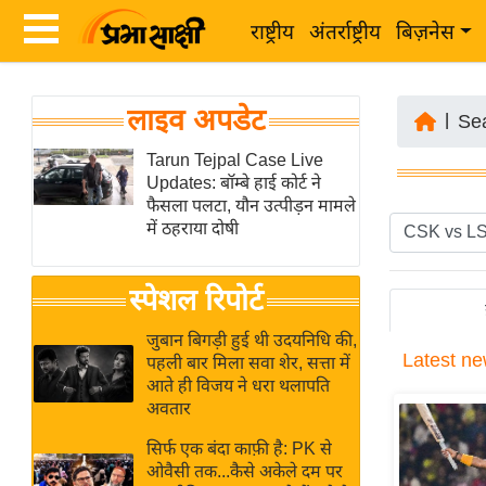
राष्ट्रीय
अंतर्राष्ट्रीय
बिज़नेस
Latest
ता
लाइव अपडेट
News
|
Se
ज़ा
in
Tarun Tejpal Case Live
ख
Updates: बॉम्बे हाई कोर्ट ने
Hindi
ब
फैसला पलटा, यौन उत्पीड़न मामले
र
में ठहराया दोषी
Hindi
राष्ट्रीय
News
स्पेशल रिपोर्ट
अंतर्राष्ट्रीय
Live
बिज़नेस
जुबान बिगड़ी हुई थी उदयनिधि की,
Latest
ne
उद्योग
पहली बार मिला सवा शेर, सत्ता में
Breaking
आते ही विजय ने धरा थलापति
जगत
News in
अवतार
विशेषज्ञ
Hindi
सिर्फ एक बंदा काफ़ी है: PK से
राय
ओवैसी तक...कैसे अकेले दम पर