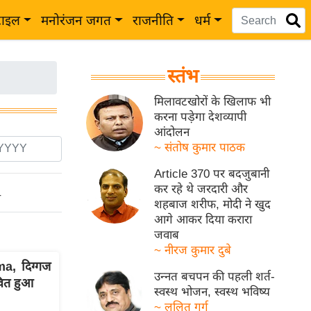
टाइल
मनोरंजन जगत
राजनीति
धर्म
स्तंभ
मिलावटखोरों के खिलाफ भी
करना पड़ेगा देशव्यापी
आंदोलन
~ संतोष कुमार पाठक
Article 370 पर बदजुबानी
कर रहे थे जरदारी और
ो
शहबाज शरीफ, मोदी ने खुद
आगे आकर दिया करारा
जवाब
~ नीरज कुमार दुबे
a, दिग्गज
उन्नत बचपन की पहली शर्त-
वित हुआ
स्वस्थ भोजन, स्वस्थ भविष्य
~ ललित गर्ग