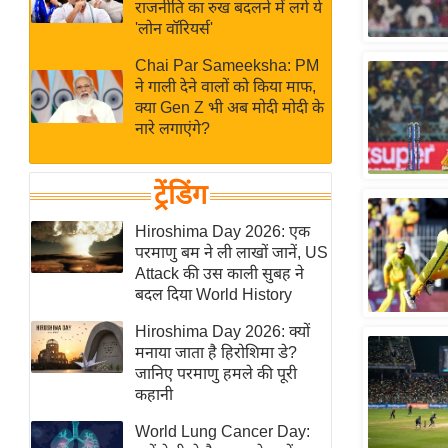
बजट
Hindi
राजनीति का रुख बदलने में लगे ये
'लोन वॉरियर्स'
खेल
News
क्रिकेट
Chai Par Sameeksha: PM
ने गाली देने वालों को किया माफ,
Hindi
IPL
क्या Gen Z भी अब मोदी मोदी के
Videos
2026
नारे लगाएंगे?
क्राइम
ई-पेपर
ट्रेंडिंग
मिसाल बेमिसाल
Hiroshima Day 2026: एक
शख्सियत
परमाणु बम ने ली लाखों जानें, US
Attack की उस काली सुबह ने
यंग इंडिया
बदल दिया World History
साहित्य जगत
Hiroshima Day 2026: क्यों
ऑटो वर्ल्ड
मनाया जाता है हिरोशिमा डे?
न्यूज ब्रीफ
जानिए परमाणु हमले की पूरी
कहानी
मनोरंजन जगत
बॉलीवुड
World Lung Cancer Day: