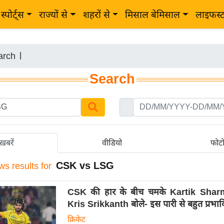
स्पोर्ट्स
राज्यों से
शहरों से
मिसाल बेमिसाल
लाइफस्
arch
|
Search
ख़बरें
वीडियो
फोट
CSK vs LSG
ws results for
CSK की हार के बीच चमके Kartik Sharm
Kris Srikkanth बोले- इस पारी से बहुत प्रभा
क्रिकेट