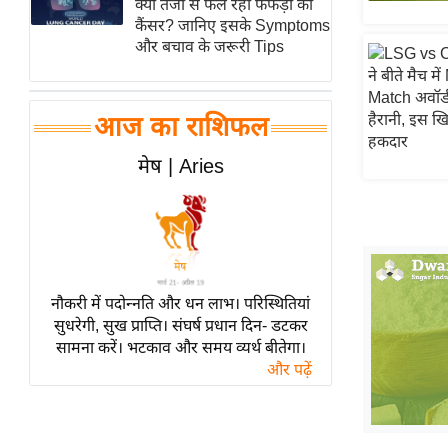
क्यों तेजी से फैल रहा फेफड़ों का
हॉलीवुड
कैंसर? जानिए इसके Symptoms
फिल्म समीक्षा
और बचाव के जरूरी Tips
Breaking
News
आज का राशिफल
लाइफस्टाइल
टेक्नॉलॉजी
मेष | Aries
ब्यूटी/फैशन
घरेलू नुस्खे
पर्यटन स्थल
फिटनेस मंत्रा
नौकरी में पदोन्नति और धन लाभ। परिस्थितियां
रिलेशनशिप
सुधरेगी, सुख प्राप्ति। संघर्ष प्रधान दिन- डटकर
सामना करें। भटकाव और समय व्यर्थ बीतेगा।
राजनीति
और पढ़ें
विश्लेषण
समसामयिक
मातृभूमि