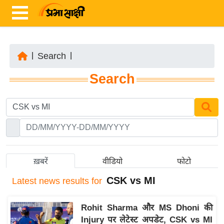
|
Search
|
ता
Search
ज़ा
ख
ब
र
रा
ष्ट्री
ख़बरें
वीडियो
फोटो
य
CSK vs MI
Latest
news results for
अं
त
Rohit Sharma और MS Dhoni की
र्रा
Injury पर लेटेस्ट अपडेट, CSK vs MI
ष्ट्री