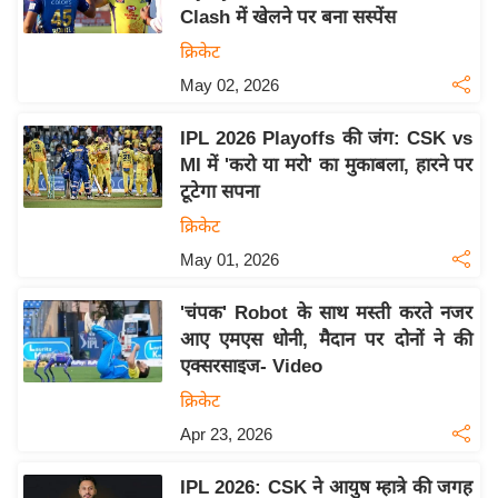
Clash में खेलने पर बना सस्पेंस
य
क्रिकेट
बि
May 02, 2026
ज़
ने
IPL 2026 Playoffs की जंग: CSK vs
स
MI में 'करो या मरो' का मुकाबला, हारने पर
उ
टूटेगा सपना
द्यो
क्रिकेट
ग
May 01, 2026
ज
ग
'चंपक' Robot के साथ मस्ती करते नजर
त
आए एमएस धोनी, मैदान पर दोनों ने की
वि
एक्सरसाइज- Video
शे
क्रिकेट
ष
Apr 23, 2026
ज्ञ
रा
IPL 2026: CSK ने आयुष म्हात्रे की जगह