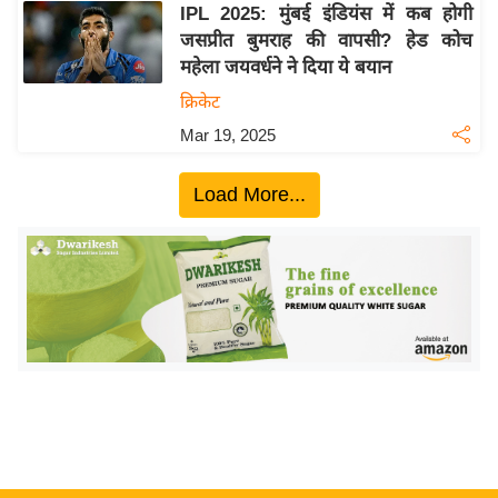
ख्सि
IPL 2025: मुंबई इंडियंस में कब होगी
य
जसप्रीत बुमराह की वापसी? हेड कोच
त
महेला जयवर्धने ने दिया ये बयान
यं
क्रिकेट
ग
Mar 19, 2025
इं
डि
Load More...
या
सा
हि
त्य
ज
ग
त
ऑ
टो
व