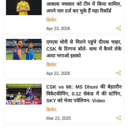
य
आकाश मधवाल को टीम में किया शामिल,
ब
अपने नाम दर्ज कर चुके हैं महा रिकॉर्ड
ज
क्रिकेट
ट
Apr 23, 2026
खे
ल
एमएस धोनी से मिलने पहुंचे दीपक चाहर,
CSK के दिग्गज बोले- साथ में कैमरे लेके
क्रि
आया भगाओ इसको
के
क्रिकेट
ट
Apr 22, 2026
I
P
CSK vs MI: MS Dhoni की बेहतरीन
L
विकेटकीपिंग, 0.12 सेकंड में की स्टंपिंग,
2
SKY को भेजा पवेलियन- Video
0
क्रिकेट
2
Mar 23, 2025
6
क्रा