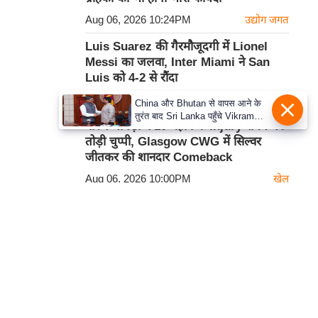
Aug 06, 2026 10:24PM
उद्योग जगत
Luis Suarez की गैरमौजूदगी में Lionel
Messi का जलवा, Inter Miami ने San
Luis को 4-2 से रौंदा
Aug 06, 2026 10:11PM
खेल
China और Bhutan से वापस आने के
तुरंत बाद Sri Lanka पहुँचे Vikram
नीरज चोपड़ा ने 10 महीने के Injury संघर्ष पर
Misri, भारत के जबरदस्त दाँव से दुनिया
तोड़ी चुप्पी, Glasgow CWG में सिल्वर
हुई हैरान
जीतकर की शानदार Comeback
Aug 06, 2026 10:00PM
खेल
कार्टून
हमसे सम्पर्क करें
प्रथम तल, 12-अजीत सिंह हाउस,
डीडीए कॉम्पलेक्स, युसूफ सराय,