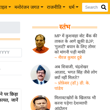
टाइल
मनोरंजन जगत
राजनीति
धर्म
स्तंभ
MP में कुशवाहा वोट बैंक की
ताकत के आगे झुकी BJP,
'गुलाटी' बयान के लिए तोमर
को मांगनी पड़ी माफी
~ नीरज कुमार दुबे
अब शिवाजी, चंद्रशेखर
ो
आज़ाद, भगत सिंह जैसे लोग
क्यों नहीं मिलते?
~ प्रोफ़ेसर (डॉ.) डी. के.
पांडेय
 पर छिड़ा
मिलावटखोरों के खिलाफ भी
यत, जानें
करना पड़ेगा देशव्यापी
आंदोलन