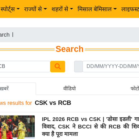
स्पोर्ट्स
राज्यों से
शहरों से
मिसाल बेमिसाल
लाइफस्
arch
|
Search
ख़बरें
वीडियो
फोट
CSK vs RCB
ws results for
IPL 2026 RCB vs CSK | 'डोसा इडली' गाने
विवाद, CSK ने BCCI से की RCB की शिका
क्या है पूरा मामला