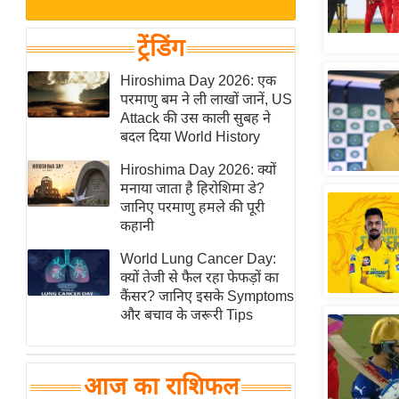
बजट
Hindi
खेल
News
ट्रेंडिंग
क्रिकेट
Hindi
Hiroshima Day 2026: एक
IPL
परमाणु बम ने ली लाखों जानें, US
Videos
2026
Attack की उस काली सुबह ने
क्राइम
बदल दिया World History
ई-पेपर
Hiroshima Day 2026: क्यों
मनाया जाता है हिरोशिमा डे?
मिसाल बेमिसाल
जानिए परमाणु हमले की पूरी
शख्सियत
कहानी
यंग इंडिया
World Lung Cancer Day:
साहित्य जगत
क्यों तेजी से फैल रहा फेफड़ों का
कैंसर? जानिए इसके Symptoms
ऑटो वर्ल्ड
और बचाव के जरूरी Tips
न्यूज ब्रीफ
मनोरंजन जगत
आज का राशिफल
बॉलीवुड