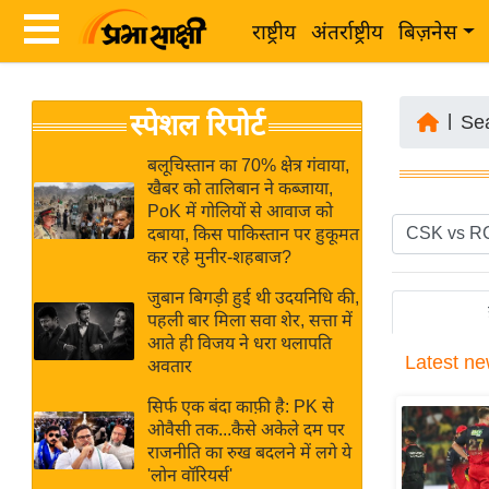
राष्ट्रीय
अंतर्राष्ट्रीय
बिज़नेस
Latest
ता
स्पेशल रिपोर्ट
News
|
Se
ज़ा
in
ख
बलूचिस्तान का 70% क्षेत्र गंवाया,
Hindi
खैबर को तालिबान ने कब्जाया,
ब
PoK में गोलियों से आवाज को
र
दबाया, किस पाकिस्तान पर हुकूमत
Hindi
कर रहे मुनीर-शहबाज?
राष्ट्रीय
News
अंतर्राष्ट्रीय
जुबान बिगड़ी हुई थी उदयनिधि की,
Live
पहली बार मिला सवा शेर, सत्ता में
बिज़नेस
आते ही विजय ने धरा थलापति
Latest
ne
उद्योग
अवतार
Breaking
जगत
News in
सिर्फ एक बंदा काफ़ी है: PK से
विशेषज्ञ
ओवैसी तक...कैसे अकेले दम पर
Hindi
राजनीति का रुख बदलने में लगे ये
राय
'लोन वॉरियर्स'