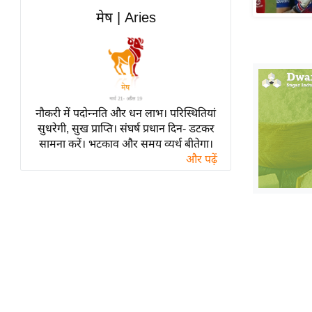
हॉलीवुड
मेष | Aries
फिल्म समीक्षा
Breaking
News
लाइफस्टाइल
नौकरी में पदोन्नति और धन लाभ। परिस्थितियां
टेक्नॉलॉजी
सुधरेगी, सुख प्राप्ति। संघर्ष प्रधान दिन- डटकर
ब्यूटी/फैशन
सामना करें। भटकाव और समय व्यर्थ बीतेगा।
घरेलू नुस्खे
और पढ़ें
पर्यटन स्थल
फिटनेस मंत्रा
रिलेशनशिप
राजनीति
विश्लेषण
समसामयिक
मातृभूमि