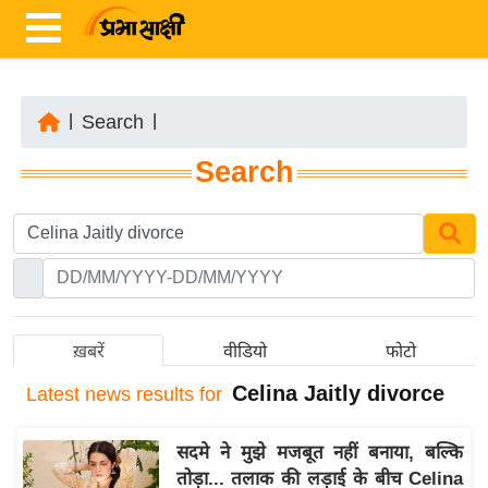
|
Search
|
ता
Search
ज़ा
ख
ब
र
रा
ष्ट्री
ख़बरें
वीडियो
फोटो
य
Celina Jaitly divorce
Latest
news results for
अं
त
सदमे ने मुझे मजबूत नहीं बनाया, बल्कि
र्रा
तोड़ा... तलाक की लड़ाई के बीच Celina
ष्ट्री