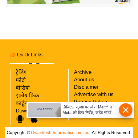
य
ब
ज
ट
खे
ल
क्रि
Quick Links
के
ट
ट्रेंडिंग
Archive
About us
I
फोटो
Disclaimer
वीडियो
P
Advertise with us
इंफ़ोग्राफ़िक
L
Privacy Policy
कार्टून
2
डिजिटल सुरक्षा पर जोर: MeitY ने
RSS
Download App
0
Meta को दिया निर्देश, कंटेंट मॉडरेशन
Our Team
मजबूत करे
2
6
Copyright ©
Dwarikesh Informatics Limited.
All Rights Reserved.
क्रा