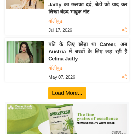
Jaitly का छलका दर्द, बेटों को याद कर
य
लिखा बेहद भावुक नोट
बि
बॉलीवुड
ज़
Jul 17, 2026
ने
स
पति के लिए छोड़ा था Career, अब
उ
Austria में बच्चों के लिए लड़ रही हैं
द्यो
Celina Jaitly
ग
बॉलीवुड
ज
May 07, 2026
ग
त
Load More...
वि
शे
ष
ज्ञ
रा