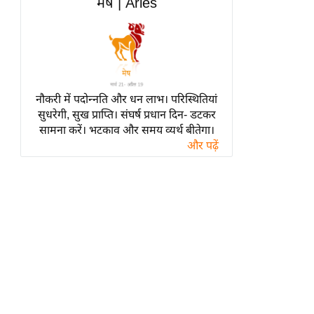
मेष | Aries
हॉलीवुड
फिल्म समीक्षा
Breaking
News
लाइफस्टाइल
नौकरी में पदोन्नति और धन लाभ। परिस्थितियां
टेक्नॉलॉजी
सुधरेगी, सुख प्राप्ति। संघर्ष प्रधान दिन- डटकर
सामना करें। भटकाव और समय व्यर्थ बीतेगा।
ब्यूटी/फैशन
और पढ़ें
घरेलू नुस्खे
पर्यटन स्थल
फिटनेस मंत्रा
रिलेशनशिप
राजनीति
विश्लेषण
समसामयिक
मातृभूमि