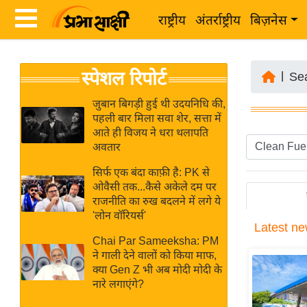
राष्ट्रीय
अंतर्राष्ट्रीय
बिज़नेस
Latest
ता
स्पेशल रिपोर्ट
News
|
Se
ज़ा
in
ख
जुबान बिगड़ी हुई थी उदयनिधि की,
Hindi
पहली बार मिला सवा शेर, सत्ता में
ब
आते ही विजय ने धरा थलापति
र
अवतार
Hindi
राष्ट्रीय
सिर्फ एक बंदा काफ़ी है: PK से
News
अंतर्राष्ट्रीय
ओवैसी तक...कैसे अकेले दम पर
Live
राजनीति का रुख बदलने में लगे ये
बिज़नेस
'लोन वॉरियर्स'
Latest
ne
उद्योग
Breaking
Chai Par Sameeksha: PM
जगत
News in
ने गाली देने वालों को किया माफ,
विशेषज्ञ
क्या Gen Z भी अब मोदी मोदी के
Hindi
नारे लगाएंगे?
राय