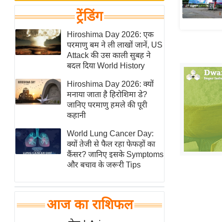
बजट
Hindi
ट्रेंडिंग
खेल
News
क्रिकेट
Hiroshima Day 2026: एक
Hindi
परमाणु बम ने ली लाखों जानें, US
IPL
Attack की उस काली सुबह ने
Videos
2026
बदल दिया World History
क्राइम
Hiroshima Day 2026: क्यों
ई-पेपर
मनाया जाता है हिरोशिमा डे?
जानिए परमाणु हमले की पूरी
मिसाल बेमिसाल
कहानी
शख्सियत
World Lung Cancer Day:
यंग इंडिया
क्यों तेजी से फैल रहा फेफड़ों का
साहित्य जगत
कैंसर? जानिए इसके Symptoms
और बचाव के जरूरी Tips
ऑटो वर्ल्ड
न्यूज ब्रीफ
मनोरंजन जगत
आज का राशिफल
बॉलीवुड