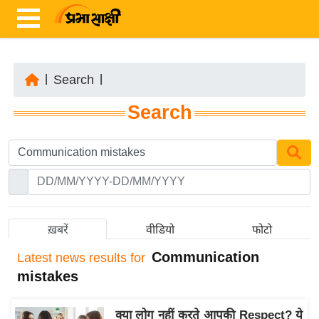
|
Search
|
ता
Search
ज़ा
ख
ब
र
रा
ष्ट्री
ख़बरें
वीडियो
फोटो
य
Communication
Latest
news results for
अं
mistakes
त
र्रा
क्या लोग नहीं करते आपकी Respect? ये
ष्ट्री