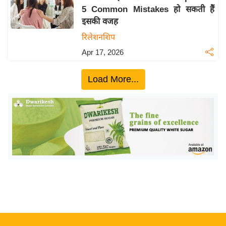
5 Common Mistakes हो सकती हैं
य
इसकी वजह
बि
रिलेशनशिप
ज़
Apr 17, 2026
ने
स
Load More...
उ
द्यो
ग
ज
ग
त
वि
शे
ष
ज्ञ
रा