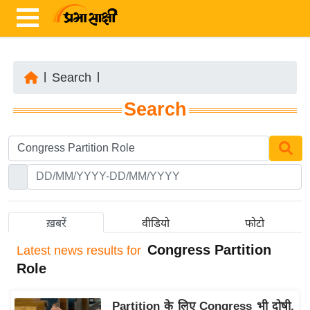
|
Search
|
ता
Search
ज़ा
ख
ब
र
रा
ष्ट्री
ख़बरें
वीडियो
फोटो
य
Congress Partition
Latest
news results for
अं
Role
त
र्रा
Partition के लिए Congress भी दोषी,
ष्ट्री