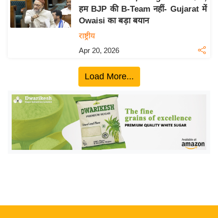
हम BJP की B-Team नहीं- Gujarat में
य
Owaisi का बड़ा बयान
बि
राष्ट्रीय
ज़
Apr 20, 2026
ने
स
Load More...
उ
द्यो
ग
ज
ग
त
वि
शे
ष
ज्ञ
रा