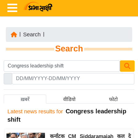
|
Search
|
ता
Search
ज़ा
ख
ब
र
रा
ष्ट्री
ख़बरें
वीडियो
फोटो
य
Congress leadership
Latest
news results for
अं
shift
त
र्रा
कर्नाटक CM Siddaramaiah कल दे
ष्ट्री