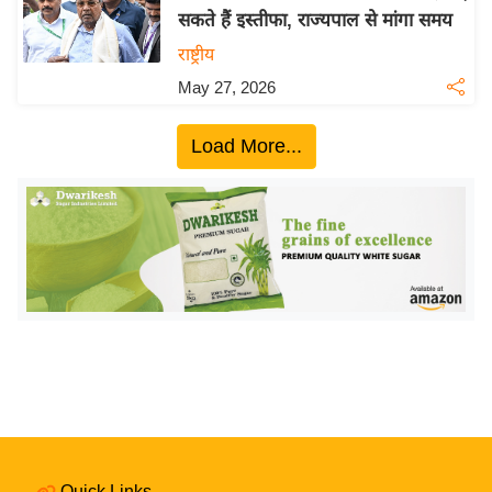
सकते हैं इस्तीफा, राज्यपाल से मांगा समय
य
राष्ट्रीय
बि
ज़
May 27, 2026
ने
स
Load More...
उ
द्यो
ग
ज
ग
त
वि
शे
ष
ज्ञ
रा
Quick Links