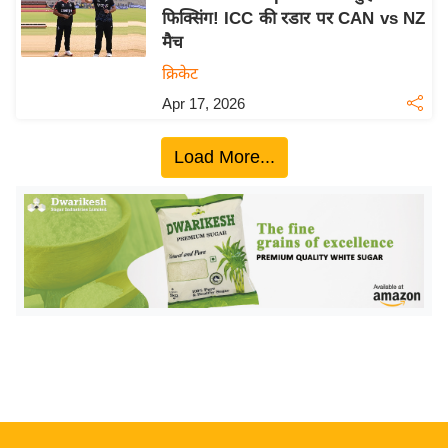
फिक्सिंग! ICC की रडार पर CAN vs NZ
य
मैच
बि
क्रिकेट
ज़
Apr 17, 2026
ने
स
Load More...
उ
द्यो
ग
ज
ग
त
वि
शे
ष
ज्ञ
रा