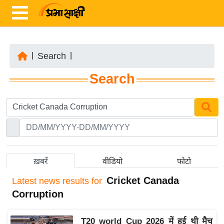
|
Search
|
ता
Search
ज़ा
ख
ब
र
रा
ष्ट्री
ख़बरें
वीडियो
फोटो
य
Cricket Canada
Latest
news results for
अं
Corruption
त
र्रा
T20 world Cup 2026 में हुई थी मैच
ष्ट्री